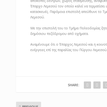
αποκοπές δέντρων, χώρος στάθμευσης, αναψυκτή
Έπαρχο Λεμεσού τον οποίο καλεί να τερματίσει ω
κατασκευές. Παρόμοια επιστολή απεύθυνε το Τμ
Λεμεσού.
Με την επιστολή του το Τμήμα Πολεοδομίας ζητά
δημόσιου πεζόδρομου από οχήματα.
Αναμένουμε ότι ο Έπαρχος Λεμεσού και η κοινο
ενέργειες επί της παραλίας του Πύργου Λεμεσού
SHARE:
PREVIOUS