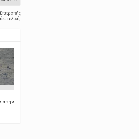
 Επιτροπής
άει τελικά;
ν στην