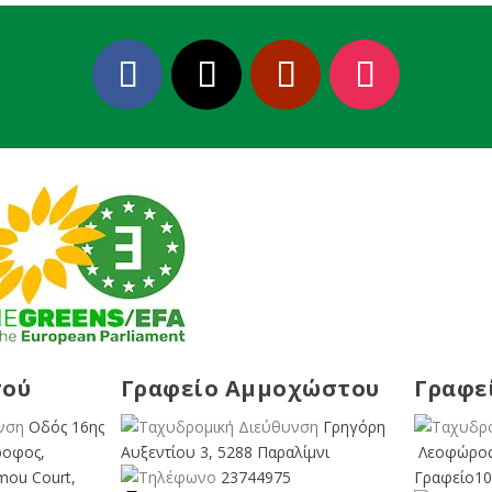
σού
Γραφείο Αμμοχώστου
Γραφε
Οδός 16ης
Γρηγόρη
ροφος,
Αυξεντίου 3, 5288 Παραλίμνι
Λεοφώρος
mou Court,
23744975
Γραφείο10