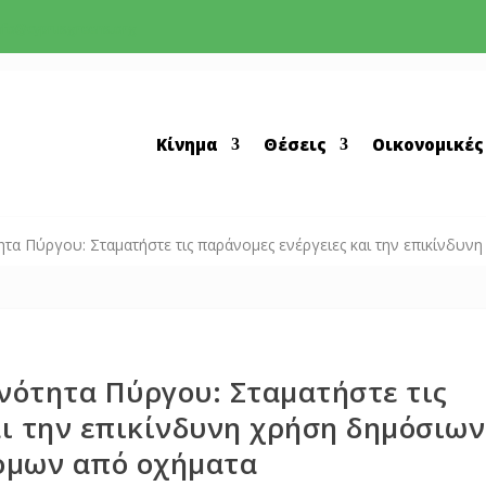
nfo@cyprusgreens.org
Κίνημα
Θέσεις
Οικονομικές
τα Πύργου: Σταματήστε τις παράνομες ενέργειες και την επικίνδυ
νότητα Πύργου: Σταματήστε τις
αι την επικίνδυνη χρήση δημόσιων
ομων από οχήματα