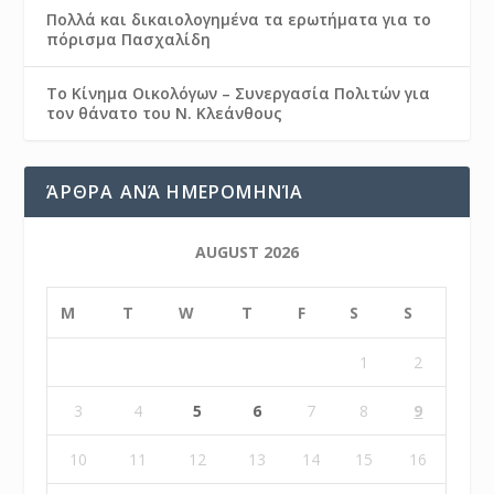
Πολλά και δικαιολογημένα τα ερωτήματα για το
πόρισμα Πασχαλίδη
Το Κίνημα Οικολόγων – Συνεργασία Πολιτών για
τον θάνατο του Ν. Κλεάνθους
ΆΡΘΡΑ ΑΝΆ ΗΜΕΡΟΜΗΝΊΑ
AUGUST 2026
M
T
W
T
F
S
S
1
2
3
4
5
6
7
8
9
10
11
12
13
14
15
16