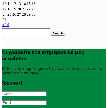
10
11
12
13
14
15
16
17
18
19
20
21
22
23
24
25
26
27
28
29
30
31
« Jul
Search
for:
Εγγραφείτε στο ενημερωτικό μας
newsletter
Μείνετε ενημερωμένοι για να λαμβάνετε τα τελευταία νέα και τις
δράσεις του Κινήματος
Success!