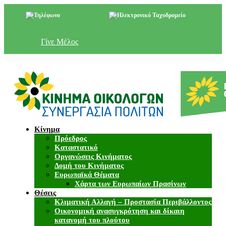
+357 22 518787
info@cyprusgreens.org
Γίνε Μέλος
Κίνημα
Πρόεδρος
Καταστατικό
Οργανώσεις Κινήματος
Δομή του Κινήματος
Ευρωπαϊκά Θέματα
Χάρτα των Ευρωπαίων Πρασίνων
Θέσεις
Κλιματική Αλλαγή – Προστασία Περιβάλλοντος
Οικονομική ανασυγκρότηση και δίκαιη
κατανομή του πλούτου