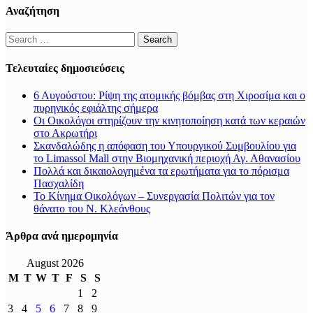
Αναζήτηση
Search
for:
Τελευταίες δημοσιεύσεις
6 Αυγούστου: Ρίψη της ατομικής βόμβας στη Χιροσίμα και ο
πυρηνικός εφιάλτης σήμερα
Οι Οικολόγοι στηρίζουν την κινητοποίηση κατά των κεραιών
στο Ακρωτήρι
Σκανδαλώδης η απόφαση του Υπουργικού Συμβουλίου για
το Limassol Mall στην Βιομηχανική περιοχή Αγ. Αθανασίου
Πολλά και δικαιολογημένα τα ερωτήματα για το πόρισμα
Πασχαλίδη
Το Κίνημα Οικολόγων – Συνεργασία Πολιτών για τον
θάνατο του Ν. Κλεάνθους
Άρθρα ανά ημερομηνία
August 2026
M
T
W
T
F
S
S
1
2
3
4
5
6
7
8
9