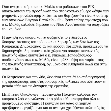
Όσα ανέφερε σήμερα ο κ. Μαλάς στο ραδιόφωνο του ΡΙΚ,
αποκαλύπτουν την προσήλωση του στο νεοφιλελεύθερο δόγμα των
μνημονίων μονόπλευρης λιτότητας και θυμίζουν ότι είναι θιασώτης
των απόψεων Γιώργου Βασιλείου. Θυμίζουν επίσης την εποχή που
ο κ. Μαλάς καλούσε δημόσια τον Νίκο Αναστασιάδη να υπογράψει
το μνημόνιο.
Η άρνησή του ακόμα και να συζητήσει το ενδεχόμενο
διαπραγμάτευσης του τρόπου αποπληρωμής των δανείων της
Κυπριακής Δημοκρατίας, αν και εφόσον χρειαστεί, προκειμένου να
δημιουργηθεί δημοσιονομικός χώρος για άσκηση κοινωνικής
πολιτικής -όπως εισηγείται ο κ. Νικόλας Παπαδόπουλος-
αποδεικνύουν πως ο κ. Μαλάς είναι η άλλη όψη του νομίσματος
της πολιτικής Αναστασιάδη, όχι μόνο στο Κυπριακό αλλά και στην
οικονομία.
Οι δεσμεύσεις και των δύο, δεν είναι τίποτε άλλο από περιγραφή
της προσήλωσης τους στις οικονομικές πολιτικές που πλήττουν τη
μεσαία τάξη και τις δυνάμεις της εργασίας.
Ως Κίνημα Οικολόγων – Συνεργασία Πολιτών καλούμε τον
κυπριακό λαό να αναλογιστεί το ρόλο κάθε υποψηφίου όλο το
προηγούμενο διάστημα. Η κοινωνία και ιδίως οι χαμηλά
αμειβόμενοι εργαζόμενοι και οι άνεργοι χρειάζονται πολιτικές όχι