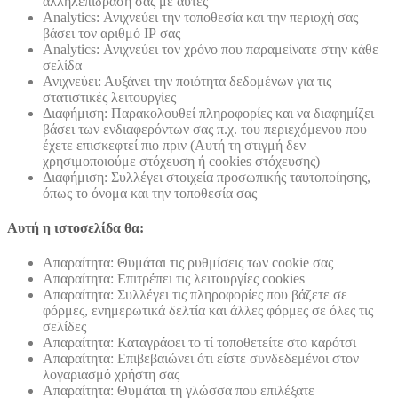
αλληλεπίδραση σας με αυτές
Analytics: Ανιχνεύει την τοποθεσία και την περιοχή σας
βάσει τον αριθμό ΙΡ σας
Analytics: Ανιχνεύει τον χρόνο που παραμείνατε στην κάθε
σελίδα
Ανιχνεύει: Αυξάνει την ποιότητα δεδομένων για τις
στατιστικές λειτουργίες
Διαφήμιση: Παρακολουθεί πληροφορίες και να διαφημίζει
βάσει των ενδιαφερόντων σας π.χ. του περιεχόμενου που
έχετε επισκεφτεί πιο πριν (Αυτή τη στιγμή δεν
χρησιμοποιούμε στόχευση ή cookies στόχευσης)
Διαφήμιση: Συλλέγει στοιχεία προσωπικής ταυτοποίησης,
όπως το όνομα και την τοποθεσία σας
Αυτή η ιστοσελίδα θα:
Απαραίτητα: Θυμάται τις ρυθμίσεις των cookie σας
Απαραίτητα: Επιτρέπει τις λειτουργίες cookies
Απαραίτητα: Συλλέγει τις πληροφορίες που βάζετε σε
φόρμες, ενημερωτικά δελτία και άλλες φόρμες σε όλες τις
σελίδες
Απαραίτητα: Καταγράφει το τί τοποθετείτε στο καρότσι
Απαραίτητα: Επιβεβαιώνει ότι είστε συνδεδεμένοι στον
λογαριασμό χρήστη σας
Απαραίτητα: Θυμάται τη γλώσσα που επιλέξατε