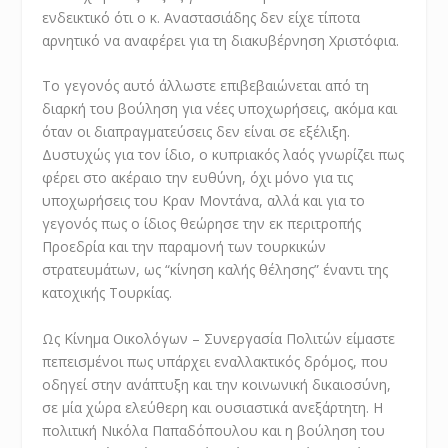
ενδεικτικό ότι ο κ. Αναστασιάδης δεν είχε τίποτα
αρνητικό να αναφέρει για τη διακυβέρνηση Χριστόφια.
Το γεγονός αυτό άλλωστε επιβεβαιώνεται από τη
διαρκή του βούληση για νέες υποχωρήσεις, ακόμα και
όταν οι διαπραγματεύσεις δεν είναι σε εξέλιξη.
Δυστυχώς για τον ίδιο, ο κυπριακός λαός γνωρίζει πως
φέρει στο ακέραιο την ευθύνη, όχι μόνο για τις
υποχωρήσεις του Κραν Μοντάνα, αλλά και για το
γεγονός πως ο ίδιος θεώρησε την εκ περιτροπής
Προεδρία και την παραμονή των τουρκικών
στρατευμάτων, ως “κίνηση καλής θέλησης” έναντι της
κατοχικής Τουρκίας.
Ως Κίνημα Οικολόγων – Συνεργασία Πολιτών είμαστε
πεπεισμένοι πως υπάρχει εναλλακτικός δρόμος, που
οδηγεί στην ανάπτυξη και την κοινωνική δικαιοσύνη,
σε μία χώρα ελεύθερη και ουσιαστικά ανεξάρτητη. Η
πολιτική Νικόλα Παπαδόπουλου και η βούληση του