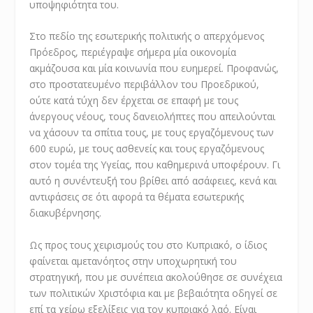
υποψηφιότητα του.
Στο πεδίο της εσωτερικής πολιτικής ο απερχόμενος
Πρόεδρος, περιέγραψε σήμερα μία οικονομία
ακμάζουσα και μία κοινωνία που ευημερεί. Προφανώς,
στο προστατευμένο περιβάλλον του Προεδρικού,
ούτε κατά τύχη δεν έρχεται σε επαφή με τους
άνεργους νέους, τους δανειολήπτες που απειλούνται
να χάσουν τα σπίτια τους, με τους εργαζόμενους των
600 ευρώ, με τους ασθενείς και τους εργαζόμενους
στον τομέα της Υγείας, που καθημερινά υποφέρουν. Γι
αυτό η συνέντευξή του βρίθει από ασάφειες, κενά και
αντιφάσεις σε ότι αφορά τα θέματα εσωτερικής
διακυβέρνησης.
Ως προς τους χειρισμούς του στο Κυπριακό, ο ίδιος
φαίνεται αμετανόητος στην υποχωρητική του
στρατηγική, που με συνέπεια ακολούθησε σε συνέχεια
των πολιτικών Χριστόφια και με βεβαιότητα οδηγεί σε
επί τα χείρω εξελίξεις για τον κυπριακό λαό. Είναι