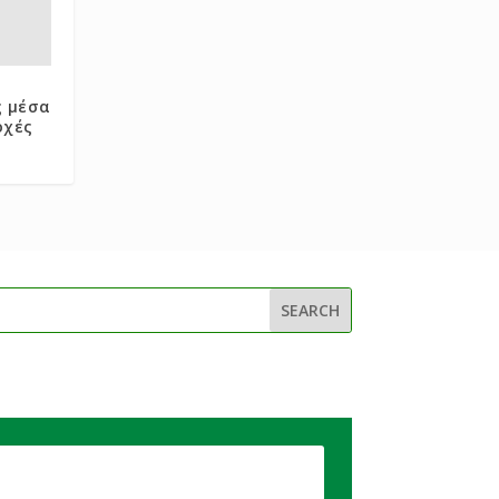
ς μέσα
οχές