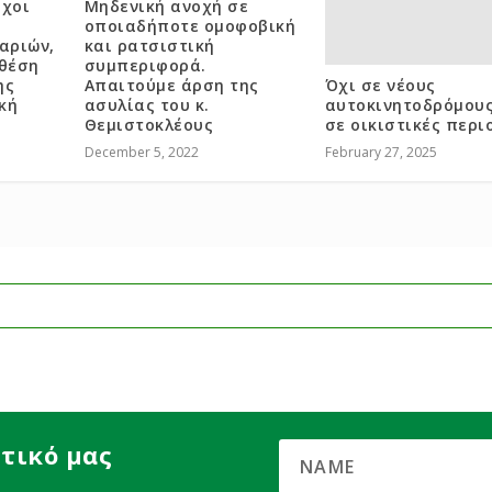
όχοι
Μηδενική ανοχή σε
οποιαδήποτε ομοφοβική
αριών,
και ρατσιστική
 θέση
συμπεριφορά.
ης
Απαιτούμε άρση της
Όχι σε νέους
κή
ασυλίας του κ.
αυτοκινητοδρόμου
Θεμιστοκλέους
σε οικιστικές περι
December 5, 2022
February 27, 2025
τικό μας