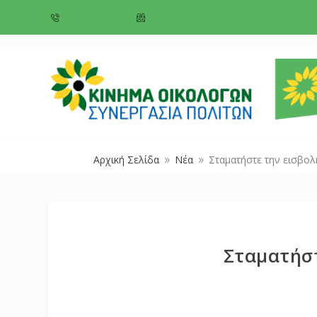
+357 22 518787
info@cyprusgreens.org
Αρχική Σελίδα
Νέα
Σταματήστε την εισβολ
9
9
Σταματήσ