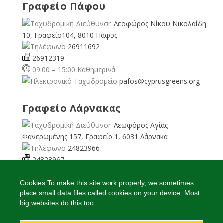
Γραφείο Πάφου
Λεοφώρος Νίκου Νικολαίδη
10, Γραφείο104, 8010 Πάφος
26911692
26912319
09:00 – 15:00 Καθημερινά
pafos@cyprusgreens.org
Γραφείο Λάρνακας
Λεωφόρος Αγίας
Φανερωμένης 157, Γραφείο 1, 6031 Λάρνακα
24823966
24823967
08:00 – 16:00 Καθημερινά
larnaka@cyprusgreens.
Cookies To make this site work properly, we sometimes
place small data files called cookies on your device. Most
org
big websites do this too.