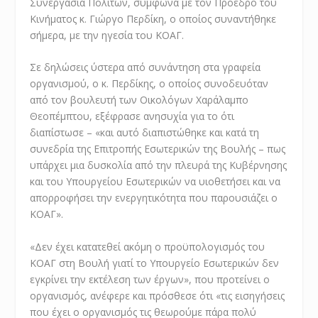
Συνεργασία Πολιτών, σύμφωνα με τον Πρόεδρο του
Κινήματος κ. Γιώργο Περδίκη, ο οποίος συναντήθηκε
σήμερα, με την ηγεσία του ΚΟΑΓ.
Σε δηλώσεις ύστερα από συνάντηση στα γραφεία
οργανισμού, ο κ. Περδίκης, ο οποίος συνοδευόταν
από τον βουλευτή των Οικολόγων Χαράλαμπο
Θεοπέμπτου, εξέφρασε ανησυχία για το ότι
διαπίστωσε – «και αυτό διαπιστώθηκε και κατά τη
συνεδρία της Επιτροπής Εσωτερικών της Βουλής – πως
υπάρχει μια δυσκολία από την πλευρά της Κυβέρνησης
και του Υπουργείου Εσωτερικών να υιοθετήσει και να
απορροφήσει την ενεργητικότητα που παρουσιάζει ο
ΚΟΑΓ».
«Δεν έχει κατατεθεί ακόμη ο προϋπολογισμός του
ΚΟΑΓ στη Βουλή γιατί το Υπουργείο Εσωτερικών δεν
εγκρίνει την εκτέλεση των έργων», που προτείνει ο
οργανισμός, ανέφερε και πρόσθεσε ότι «τις εισηγήσεις
που έχει ο οργανισμός τις θεωρούμε πάρα πολύ