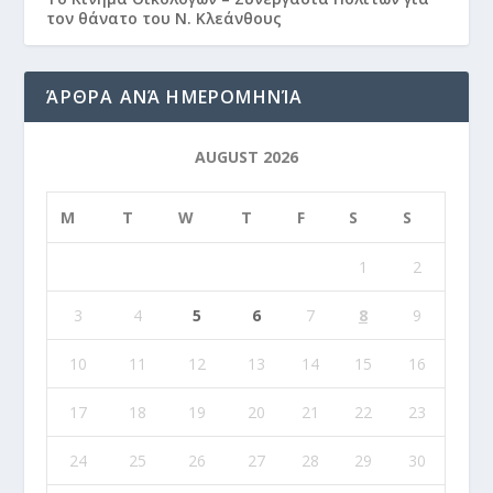
τον θάνατο του Ν. Κλεάνθους
ΆΡΘΡΑ ΑΝΆ ΗΜΕΡΟΜΗΝΊΑ
AUGUST 2026
M
T
W
T
F
S
S
1
2
3
4
5
6
7
8
9
10
11
12
13
14
15
16
17
18
19
20
21
22
23
24
25
26
27
28
29
30