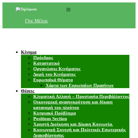
+357 22 518787
info@cyprusgreens.org
Γίνε Μέλος
Κίνημα
Πρόεδρος
Καταστατικό
Οργανώσεις Κινήματος
Δομή του Κινήματος
Ευρωπαϊκά Θέματα
Χάρτα των Ευρωπαίων Πρασίνων
Θέσεις
Κλιματική Αλλαγή – Προστασία Περιβάλλοντος
Οικονομική ανασυγκρότηση και δίκαιη
κατανομή του πλούτου
Κυπριακό Πρόβλημα
Positions Section
Χρηστή Διοίκηση και Δίκαιη Κοινωνία.
Κοινωνική Συνοχή και Πολιτικές Εσωτερικής
Διακυβέρνησης