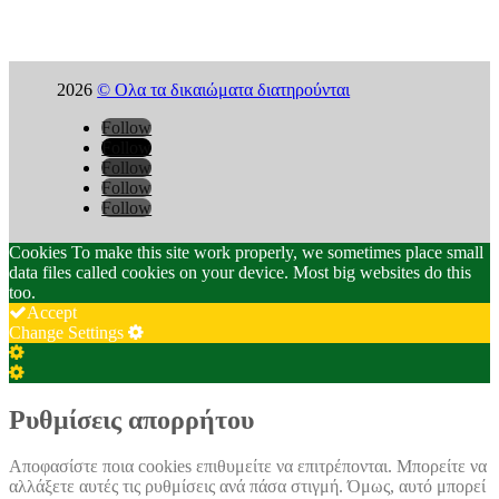
2026
© Ολα τα δικαιώματα διατηρούνται
Follow
Follow
Follow
Follow
Follow
Cookies To make this site work properly, we sometimes place small
data files called cookies on your device. Most big websites do this
too.
Accept
Change Settings
Cookie
Box
Cookie
Settings
Box
Settings
Ρυθμίσεις απορρήτου
Αποφασίστε ποια cookies επιθυμείτε να επιτρέπονται. Μπορείτε να
αλλάξετε αυτές τις ρυθμίσεις ανά πάσα στιγμή. Όμως, αυτό μπορεί