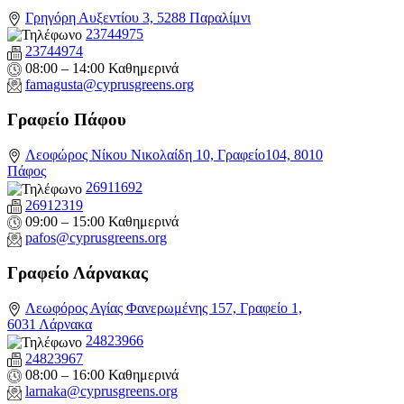
Γρηγόρη Αυξεντίου 3, 5288 Παραλίμνι
23744975
23744974
08:00 – 14:00 Καθημερινά
famagusta@
cyprusgreens.org
Γραφείο Πάφου
Λεοφώρος Νίκου Νικολαίδη 10, Γραφείο104, 8010
Πάφος
26911692
26912319
09:00 – 15:00 Καθημερινά
pafos@cyprusgreens.org
Γραφείο Λάρνακας
Λεωφόρος Αγίας Φανερωμένης 157, Γραφείο 1,
6031 Λάρνακα
24823966
24823967
08:00 – 16:00 Καθημερινά
larnaka@cyprusgreens.
org