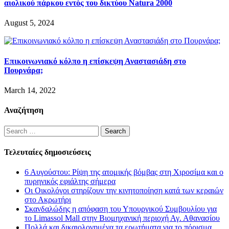
αιολικού πάρκου εντός του δικτύου Natura 2000
August 5, 2024
Επικοινωνιακό κόλπο η επίσκεψη Αναστασιάδη στο
Πουρνάρα;
March 14, 2022
Αναζήτηση
Search
for:
Τελευταίες δημοσιεύσεις
6 Αυγούστου: Ρίψη της ατομικής βόμβας στη Χιροσίμα και ο
πυρηνικός εφιάλτης σήμερα
Οι Οικολόγοι στηρίζουν την κινητοποίηση κατά των κεραιών
στο Ακρωτήρι
Σκανδαλώδης η απόφαση του Υπουργικού Συμβουλίου για
το Limassol Mall στην Βιομηχανική περιοχή Αγ. Αθανασίου
Πολλά και δικαιολογημένα τα ερωτήματα για το πόρισμα