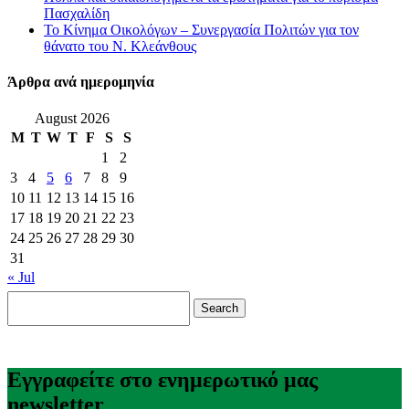
Πασχαλίδη
Το Κίνημα Οικολόγων – Συνεργασία Πολιτών για τον
θάνατο του Ν. Κλεάνθους
Άρθρα ανά ημερομηνία
August 2026
M
T
W
T
F
S
S
1
2
3
4
5
6
7
8
9
10
11
12
13
14
15
16
17
18
19
20
21
22
23
24
25
26
27
28
29
30
31
« Jul
Search
for:
Εγγραφείτε στο ενημερωτικό μας
newsletter