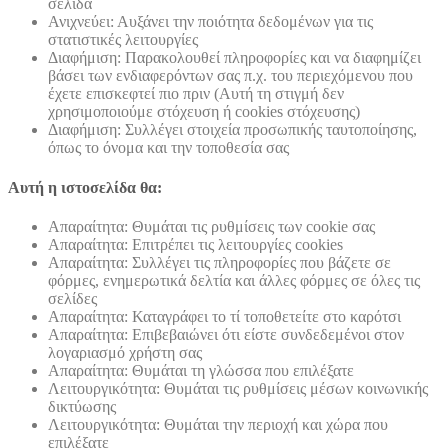
σελίδα
Ανιχνεύει: Αυξάνει την ποιότητα δεδομένων για τις
στατιστικές λειτουργίες
Διαφήμιση: Παρακολουθεί πληροφορίες και να διαφημίζει
βάσει των ενδιαφερόντων σας π.χ. του περιεχόμενου που
έχετε επισκεφτεί πιο πριν (Αυτή τη στιγμή δεν
χρησιμοποιούμε στόχευση ή cookies στόχευσης)
Διαφήμιση: Συλλέγει στοιχεία προσωπικής ταυτοποίησης,
όπως το όνομα και την τοποθεσία σας
Αυτή η ιστοσελίδα θα:
Απαραίτητα: Θυμάται τις ρυθμίσεις των cookie σας
Απαραίτητα: Επιτρέπει τις λειτουργίες cookies
Απαραίτητα: Συλλέγει τις πληροφορίες που βάζετε σε
φόρμες, ενημερωτικά δελτία και άλλες φόρμες σε όλες τις
σελίδες
Απαραίτητα: Καταγράφει το τί τοποθετείτε στο καρότσι
Απαραίτητα: Επιβεβαιώνει ότι είστε συνδεδεμένοι στον
λογαριασμό χρήστη σας
Απαραίτητα: Θυμάται τη γλώσσα που επιλέξατε
Λειτουργικότητα: Θυμάται τις ρυθμίσεις μέσων κοινωνικής
δικτύωσης
Λειτουργικότητα: Θυμάται την περιοχή και χώρα που
επιλέξατε