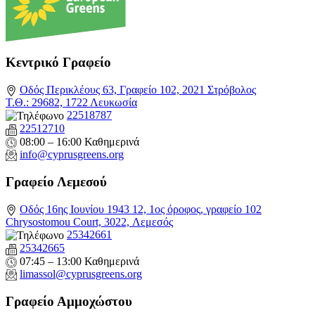
Κεντρικό Γραφείο
Οδός Περικλέους 63, Γραφείο 102, 2021 Στρόβολος
Τ.Θ.: 29682, 1722 Λευκωσία
22518787
22512710
08:00 – 16:00 Καθημερινά
info@cyprusgreens.org
Γραφείο Λεμεσού
Οδός 16ης Ιουνίου 1943 12, 1ος όροφος, γραφείο 102
Chrysostomou Court, 3022, Λεμεσός
25342661
25342665
07:45 – 13:00 Καθημερινά
limassol@
cyprusgreens.org
Γραφείο Αμμοχώστου