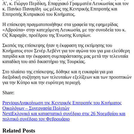
Α’, κ. Γιώργο Περδίκη, Επαρχιακό Γραμματέα Λευκωσίας και τον
κ. Πανίκο Παναγίδη ως μέλος της Κεντρικής Επιτροπής και
Επιτροπής Κυπριακού του Κινήματος.
Η επίσκεψη πραγματοποιήθηκε στα γραφεία της εφημερίδας
«Αβρούπα» στην κατεχόμενη Λευκωσία, με την συνοδεία του κ.
Οζ Καραχάν, προέδρου της Ένωσης Κυπρίων.
Σκοπός της επίσκεψης ήταν η έκφραση της εκτίμησης του
Κινήματος στον Σενέρ Λεβέντ για τον αγώνα του για μια ελεύθερη
πατρίδα και την έκφραση συμπαράστασης μας μετά την τελευταία
καταδίκη του από δικαστήριο της Τουρκίας.
Στο πλαίσιο της επίσκεψης, δόθηκε και η ευκαιρία για μια
διεξοδική συζήτηση των τελευταίων εξελίξεων και των προοπτικών
για την Κύπρο και την ευρύτερη περιοχή.
Share:
Previous
Ανακοίνωση της Κεντρικής Επιτροπής του Κινήματος
Οικολόγων – Συνεργασία Πολιτών
Next
Εκλογικό και καταστατικό συνέδριο στις 26 Νοεμβρίου και
πολιτικό συνέδριο τον Φεβρουάριο
Related Posts