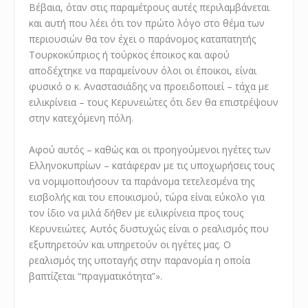
Βέβαια, όταν στις παραμέτρους αυτές περιλαμβάνεται
και αυτή που λέει ότι τον πρώτο λόγο στο θέμα των
περιουσιών θα τον έχει ο παράνομος καταπατητής
Τουρκοκύπριος ή τούρκος έποικος και αφού
αποδέχτηκε να παραμείνουν όλοι οι έποικοι, είναι
φυσικό ο κ. Αναστασιάδης να προειδοποιεί – τάχα με
ειλικρίνεια – τους Κερυνειώτες ότι δεν θα επιστρέψουν
στην κατεχόμενη πόλη.
Αφού αυτός – καθώς και οι προηγούμενοι ηγέτες των
Ελληνοκυπρίων – κατάφεραν με τις υποχωρήσεις τους
να νομιμοποιήσουν τα παράνομα τετελεσμένα της
εισβολής και του εποικισμού, τώρα είναι εύκολο για
τον ίδιο να μιλά δήθεν με ειλικρίνεια προς τους
Κερυνειώτες. Αυτός δυστυχώς είναι ο ρεαλισμός που
εξυπηρετούν και υπηρετούν οι ηγέτες μας. Ο
ρεαλισμός της υποταγής στην παρανομία η οποία
βαπτίζεται “πραγματικότητα”».