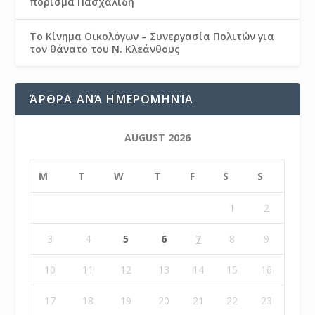
πόρισμα Πασχαλίδη
Το Κίνημα Οικολόγων – Συνεργασία Πολιτών για
τον θάνατο του Ν. Κλεάνθους
ΆΡΘΡΑ ΑΝΆ ΗΜΕΡΟΜΗΝΊΑ
AUGUST 2026
M
T
W
T
F
S
S
1
2
3
4
5
6
7
8
9
10
11
12
13
14
15
16
17
18
19
20
21
22
23