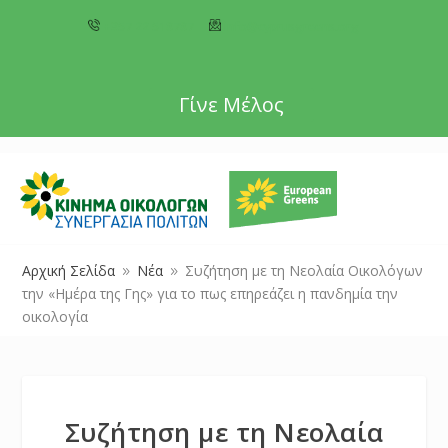
+357 22 518787
info@cyprusgreens.org
Γίνε Μέλος
Αρχική Σελίδα
Νέα
Συζήτηση με τη Νεολαία Οικολόγων
9
9
την «Ημέρα της Γης» για το πως επηρεάζει η πανδημία την
οικολογία
Συζήτηση με τη Νεολαία