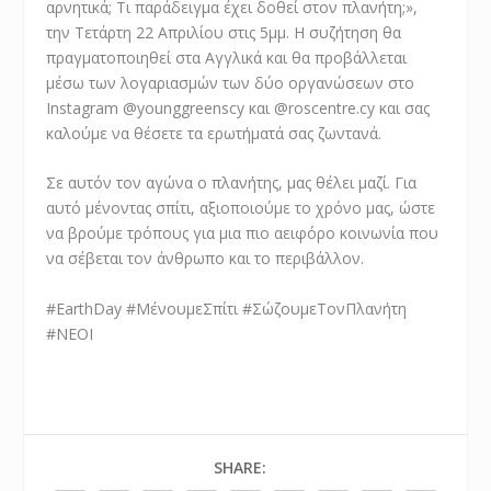
αρνητικά; Τι παράδειγμα έχει δοθεί στον πλανήτη;»,
την Τετάρτη 22 Απριλίου στις 5μμ. Η συζήτηση θα
πραγματοποιηθεί στα Αγγλικά και θα προβάλλεται
μέσω των λογαριασμών των δύο οργανώσεων στο
Instagram @younggreenscy και @roscentre.cy και σας
καλούμε να θέσετε τα ερωτήματά σας ζωντανά.
Σε αυτόν τον αγώνα ο πλανήτης, μας θέλει μαζί. Για
αυτό μένοντας σπίτι, αξιοποιούμε το χρόνο μας, ώστε
να βρούμε τρόπους για μια πιο αειφόρο κοινωνία που
να σέβεται τον άνθρωπο και το περιβάλλον.
#EarthDay #ΜένουμεΣπίτι #ΣώζουμεΤονΠλανήτη
#NEOI
SHARE: