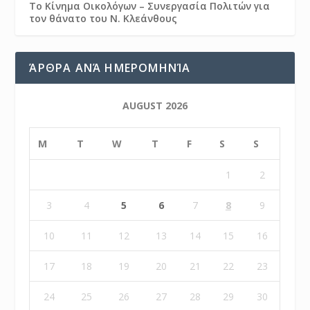
Το Κίνημα Οικολόγων – Συνεργασία Πολιτών για
τον θάνατο του Ν. Κλεάνθους
ΆΡΘΡΑ ΑΝΆ ΗΜΕΡΟΜΗΝΊΑ
AUGUST 2026
M
T
W
T
F
S
S
1
2
3
4
5
6
7
8
9
10
11
12
13
14
15
16
17
18
19
20
21
22
23
24
25
26
27
28
29
30