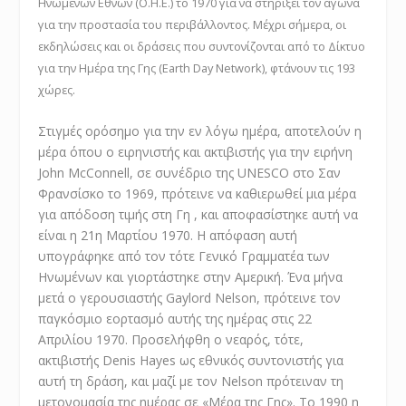
Ηνωμένων Εθνών (Ο.Η.Ε.) το 1970 για να στηρίξει τον αγώνα
για την προστασία του περιβάλλοντος. Μέχρι σήμερα, οι
εκδηλώσεις και οι δράσεις που συντονίζονται από το Δίκτυο
για την Ημέρα της Γης (Earth Day Network), φτάνουν τις 193
χώρες.
Στιγμές ορόσημο για την εν λόγω ημέρα, αποτελούν η
μέρα όπου ο ειρηνιστής και ακτιβιστής για την ειρήνη
John McConnell, σε συνέδριο της UNESCO στο Σαν
Φρανσίσκο το 1969, πρότεινε να καθιερωθεί μια μέρα
για απόδοση τιμής στη Γη , και αποφασίστηκε αυτή να
είναι η 21η Μαρτίου 1970. Η απόφαση αυτή
υπογράφηκε από τον τότε Γενικό Γραμματέα των
Ηνωμένων και γιορτάστηκε στην Αμερική. Ένα μήνα
μετά ο γερουσιαστής Gaylord Nelson, πρότεινε τον
παγκόσμιο εορτασμό αυτής της ημέρας στις 22
Απριλίου 1970. Προσελήφθη ο νεαρός, τότε,
ακτιβιστής Denis Hayes ως εθνικός συντονιστής για
αυτή τη δράση, και μαζί με τον Nelson πρότειναν τη
μετονομασία της ημέρας σε «Μέρα της Γης». Το 1990 η