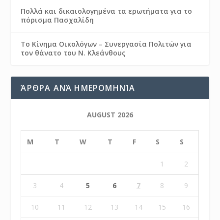
Πολλά και δικαιολογημένα τα ερωτήματα για το
πόρισμα Πασχαλίδη
Το Κίνημα Οικολόγων – Συνεργασία Πολιτών για
τον θάνατο του Ν. Κλεάνθους
ΆΡΘΡΑ ΑΝΆ ΗΜΕΡΟΜΗΝΊΑ
AUGUST 2026
M
T
W
T
F
S
S
1
2
3
4
5
6
7
8
9
10
11
12
13
14
15
16