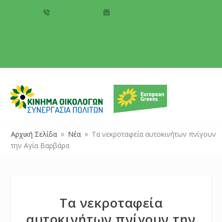
+357 22 518787
info@cyprusgreens.org
Αρχική Σελίδα
Νέα
Τα νεκροταφεία αυτοκινήτων πνίγουν
9
9
την Αγία Βαρβάρα
Τα νεκροταφεία
αυτοκινήτων πνίγουν την