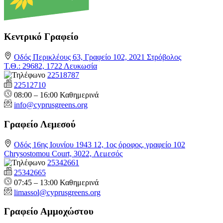
Κεντρικό Γραφείο
Οδός Περικλέους 63, Γραφείο 102, 2021 Στρόβολος
Τ.Θ.: 29682, 1722 Λευκωσία
22518787
22512710
08:00 – 16:00 Καθημερινά
info@cyprusgreens.org
Γραφείο Λεμεσού
Οδός 16ης Ιουνίου 1943 12, 1ος όροφος, γραφείο 102
Chrysostomou Court, 3022, Λεμεσός
25342661
25342665
07:45 – 13:00 Καθημερινά
limassol@
cyprusgreens.org
Γραφείο Αμμοχώστου