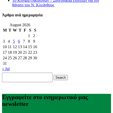
Το Κίνημα Οικολόγων – Συνεργασία Πολιτών για τον
θάνατο του Ν. Κλεάνθους
Άρθρα ανά ημερομηνία
August 2026
M
T
W
T
F
S
S
1
2
3
4
5
6
7
8
9
10
11
12
13
14
15
16
17
18
19
20
21
22
23
24
25
26
27
28
29
30
31
« Jul
Search
for:
Εγγραφείτε στο ενημερωτικό μας
newsletter