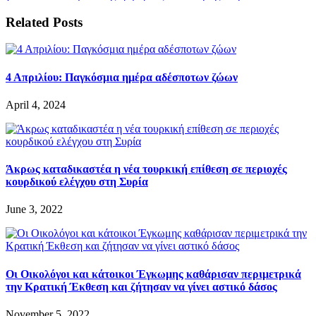
Related Posts
4 Απριλίου: Παγκόσμια ημέρα αδέσποτων ζώων
April 4, 2024
Άκρως καταδικαστέα η νέα τουρκική επίθεση σε περιοχές
κουρδικού ελέγχου στη Συρία
June 3, 2022
Οι Οικολόγοι και κάτοικοι Έγκωμης καθάρισαν περιμετρικά
την Κρατική Έκθεση και ζήτησαν να γίνει αστικό δάσος
November 5, 2022