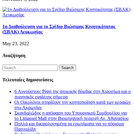
1η Διαβούλευση για το Σχέδιο Βιώσιμης Κινητικότητας
(ΣΒΑΚ) Λευκωσίας
May 23, 2022
Αναζήτηση
Search
for:
Τελευταίες δημοσιεύσεις
6 Αυγούστου: Ρίψη της ατομικής βόμβας στη Χιροσίμα και ο
πυρηνικός εφιάλτης σήμερα
Οι Οικολόγοι στηρίζουν την κινητοποίηση κατά των κεραιών
στο Ακρωτήρι
Σκανδαλώδης η απόφαση του Υπουργικού Συμβουλίου για
το Limassol Mall στην Βιομηχανική περιοχή Αγ. Αθανασίου
Πολλά και δικαιολογημένα τα ερωτήματα για το πόρισμα
Πασχαλίδη