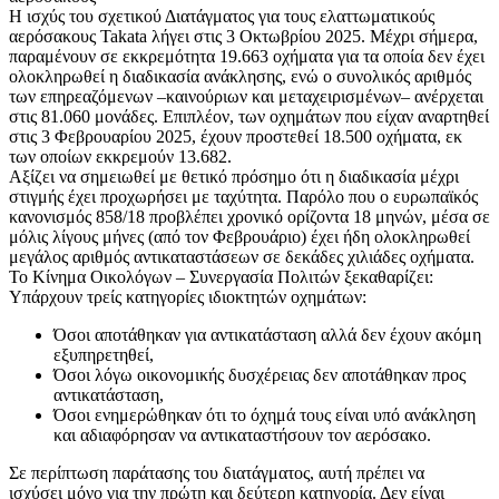
Η ισχύς του σχετικού Διατάγματος για τους ελαττωματικούς
αερόσακους Takata λήγει στις 3 Οκτωβρίου 2025. Μέχρι σήμερα,
παραμένουν σε εκκρεμότητα 19.663 οχήματα για τα οποία δεν έχει
ολοκληρωθεί η διαδικασία ανάκλησης, ενώ ο συνολικός αριθμός
των επηρεαζόμενων –καινούριων και μεταχειρισμένων– ανέρχεται
στις 81.060 μονάδες. Επιπλέον, των οχημάτων που είχαν αναρτηθεί
στις 3 Φεβρουαρίου 2025, έχουν προστεθεί 18.500 οχήματα, εκ
των οποίων εκκρεμούν 13.682.
Αξίζει να σημειωθεί με θετικό πρόσημο ότι η διαδικασία μέχρι
στιγμής έχει προχωρήσει με ταχύτητα. Παρόλο που ο ευρωπαϊκός
κανονισμός 858/18 προβλέπει χρονικό ορίζοντα 18 μηνών, μέσα σε
μόλις λίγους μήνες (από τον Φεβρουάριο) έχει ήδη ολοκληρωθεί
μεγάλος αριθμός αντικαταστάσεων σε δεκάδες χιλιάδες οχήματα.
Το Κίνημα Οικολόγων – Συνεργασία Πολιτών ξεκαθαρίζει:
Υπάρχουν τρείς κατηγορίες ιδιοκτητών οχημάτων:
Όσοι αποτάθηκαν για αντικατάσταση αλλά δεν έχουν ακόμη
εξυπηρετηθεί,
Όσοι λόγω οικονομικής δυσχέρειας δεν αποτάθηκαν προς
αντικατάσταση,
Όσοι ενημερώθηκαν ότι το όχημά τους είναι υπό ανάκληση
και αδιαφόρησαν να αντικαταστήσουν τον αερόσακο.
Σε περίπτωση παράτασης του διατάγματος, αυτή πρέπει να
ισχύσει μόνο για την πρώτη και δεύτερη κατηγορία. Δεν είναι