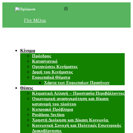
+357 22 518787
info@cyprusgreens.org
Γίνε Μέλος
Κίνημα
Πρόεδρος
Καταστατικό
Οργανώσεις Κινήματος
Δομή του Κινήματος
Ευρωπαϊκά Θέματα
Χάρτα των Ευρωπαίων Πρασίνων
Θέσεις
Κλιματική Αλλαγή – Προστασία Περιβάλλοντος
Οικονομική ανασυγκρότηση και δίκαιη
κατανομή του πλούτου
Κυπριακό Πρόβλημα
Positions Section
Χρηστή Διοίκηση και Δίκαιη Κοινωνία.
Κοινωνική Συνοχή και Πολιτικές Εσωτερικής
Διακυβέρνησης