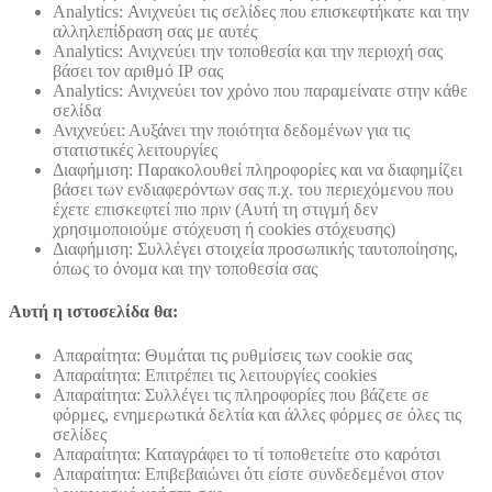
Analytics: Ανιχνεύει τις σελίδες που επισκεφτήκατε και την
αλληλεπίδραση σας με αυτές
Analytics: Ανιχνεύει την τοποθεσία και την περιοχή σας
βάσει τον αριθμό ΙΡ σας
Analytics: Ανιχνεύει τον χρόνο που παραμείνατε στην κάθε
σελίδα
Ανιχνεύει: Αυξάνει την ποιότητα δεδομένων για τις
στατιστικές λειτουργίες
Διαφήμιση: Παρακολουθεί πληροφορίες και να διαφημίζει
βάσει των ενδιαφερόντων σας π.χ. του περιεχόμενου που
έχετε επισκεφτεί πιο πριν (Αυτή τη στιγμή δεν
χρησιμοποιούμε στόχευση ή cookies στόχευσης)
Διαφήμιση: Συλλέγει στοιχεία προσωπικής ταυτοποίησης,
όπως το όνομα και την τοποθεσία σας
Αυτή η ιστοσελίδα θα:
Απαραίτητα: Θυμάται τις ρυθμίσεις των cookie σας
Απαραίτητα: Επιτρέπει τις λειτουργίες cookies
Απαραίτητα: Συλλέγει τις πληροφορίες που βάζετε σε
φόρμες, ενημερωτικά δελτία και άλλες φόρμες σε όλες τις
σελίδες
Απαραίτητα: Καταγράφει το τί τοποθετείτε στο καρότσι
Απαραίτητα: Επιβεβαιώνει ότι είστε συνδεδεμένοι στον