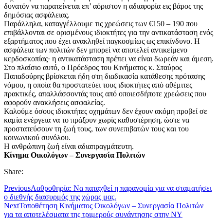
δυνατόν να παρατείνεται επ’ αόριστον η αδιαφορία εις βάρος της
δημόσιας ασφάλειας.
Παράλληλα, καταγγέλλουμε τις χρεώσεις των €150 – 190 που
επιβάλλονται σε ορισμένους ιδιοκτήτες για την αντικατάσταση ενός
εξαρτήματος που έχει ανακληθεί παγκοσμίως ως επικίνδυνο. Η
ασφάλεια των πολιτών δεν μπορεί να αποτελεί αντικείμενο
κερδοσκοπίας· η αντικατάσταση πρέπει να είναι δωρεάν και άμεση.
Στο πλαίσιο αυτό, ο Πρόεδρος του Κινήματος κ. Σταύρος
Παπαδούρης βρίσκεται ήδη στη διαδικασία κατάθεσης πρότασης
νόμου, η οποία θα προστατεύει τους ιδιοκτήτες από αθέμιτες
πρακτικές, απαλλάσσοντάς τους από οποιεσδήποτε χρεώσεις που
αφορούν ανακλήσεις ασφαλείας.
Καλούμε όσους ιδιοκτήτες οχημάτων δεν έχουν ακόμη προβεί σε
καμία ενέργεια να το πράξουν χωρίς καθυστέρηση, ώστε να
προστατεύσουν τη ζωή τους, των συνεπιβατών τους και του
κοινωνικού συνόλου.
Η ανθρώπινη ζωή είναι αδιαπραγμάτευτη.
Κίνημα Οικολόγων – Συνεργασία Πολιτών
Share:
Previous
Λαθροθηρία: Να παταχθεί η παρανομία για να σταματήσει
ο διεθνής διασυρμός της χώρας μας.
Next
Τοποθέτηση Κινήματος Οικολόγων – Συνεργασία Πολιτών
για τα αποτελέσματα της τριμερούς συνάντησης στην ΝΥ