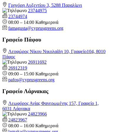
Γρηγόρη Αυξεντίου 3, 5288 Παραλίμνι
23744975
23744974
08:00 – 14:00 Καθημερινά
famagusta@
cyprusgreens.org
Γραφείο Πάφου
Λεοφώρος Νίκου Νικολαίδη 10, Γραφείο104, 8010
Πάφος
26911692
26912319
09:00 – 15:00 Καθημερινά
pafos@cyprusgreens.org
Γραφείο Λάρνακας
Λεωφόρος Αγίας Φανερωμένης 157, Γραφείο 1,
6031 Λάρνακα
24823966
24823967
08:00 – 16:00 Καθημερινά
larnaka@cyprusgreens.
org