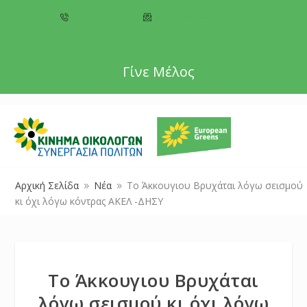
+357 22 518787
info@cyprusgreens.org
Γίνε Μέλος
Αρχική Σελίδα
Νέα
Το Άκκουγιου Βρυχάται λόγω σεισμού
9
9
κι όχι λόγω κόντρας ΑΚΕΛ -ΔΗΣΥ
Το Άκκουγιου Βρυχάται
λόγω σεισμού κι όχι λόγω