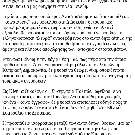
συνεχίζουμε να πληροφορούμαστε για το «κοινό έγγραφο» του κ.
Άιντε, που θα μας οδηγήσει στη νέα Γενεύη.
Την ίδια ώρα, που ο πρόεδρος Αναστασιάδης καλείται και πάλι ως
“κοινοτάρχης” να προσέλθει στη Διάσκεψη, οι τουρκικές
προκλήσεις παραμένουν χωρίς απάντηση, ενώ ο κ. Ακιτζί
εξακολουθεί να αναφέρεται σε “όρους που επιμένει να βάζει η
ελληνοκυπριακή πλευρά” αναφερόμενος στο αυτονόητο αίτημα της
κατάργησης του αναχρονιστικού θεσμού των εγγυήσεων και της
άμεσης και πλήρους αποχώρησης των κατοχικών στρατευμάτων.
Επαναλαμβάνουμε την πάγια θέση μας, πως πέρα από την όποια
πρόθεση του κ. Άιντε για ικανοποίηση όλων των πλευρών, η
Κυπριακή Δημοκρατία, δε μπορεί να θεωρεί νίκη, οποιαδήποτε
αναφορά σε παραμονή του κατοχικού στρατού και την αναγνώριση
τουρκικών εγγυήσεων.
Ως Κίνημα Οικολόγων – Συνεργασία Πολιτών, οφείλουμε να
κάνουμε σαφές προς τον Πρόεδρο Αναστασιάδη, ότι για εμάς
κανένα «κοινό έγγραφο» δε μπορεί να αποτελέσει οδηγό προς τη
Γενεύη, εφόσον δεν κατατεθεί και δεν συζητηθεί στο Εθνικό
Συμβούλιο της Δευτέρας.
Η προσπάθεια ισορροπίας μεταξύ των αυτονόητων θέσεων μας απ’
τη μια και των προκλήσεων της Τουρκίας από την άλλη, που
επιχειρεί ο κ. Άιντε, μόνο σε εγκλωβισμό της Κυπριακής