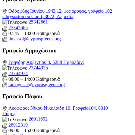
Οδός 16ης Ιουνίου 1943 12, 1ος όροφος, γραφείο 102
Chrysostomou Court, 3022, Λεμεσός
25342661
25342665
07:45 – 13:00 Καθημερινά
limassol@
cyprusgreens.org
Γραφείο Αμμοχώστου
Γρηγόρη Αυξεντίου 3, 5288 Παραλίμνι
23744975
23744974
08:00 – 14:00 Καθημερινά
famagusta@
cyprusgreens.org
Γραφείο Πάφου
Λεοφώρος Νίκου Νικολαίδη 10, Γραφείο104, 8010
Πάφος
26911692
26912319
09:00 – 15:00 Καθημερινά