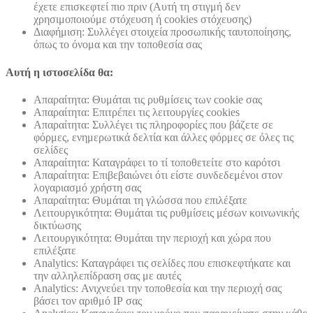
έχετε επισκεφτεί πιο πριν (Αυτή τη στιγμή δεν
χρησιμοποιούμε στόχευση ή cookies στόχευσης)
Διαφήμιση: Συλλέγει στοιχεία προσωπικής ταυτοποίησης,
όπως το όνομα και την τοποθεσία σας
Αυτή η ιστοσελίδα θα:
Απαραίτητα: Θυμάται τις ρυθμίσεις των cookie σας
Απαραίτητα: Επιτρέπει τις λειτουργίες cookies
Απαραίτητα: Συλλέγει τις πληροφορίες που βάζετε σε
φόρμες, ενημερωτικά δελτία και άλλες φόρμες σε όλες τις
σελίδες
Απαραίτητα: Καταγράφει το τί τοποθετείτε στο καρότσι
Απαραίτητα: Επιβεβαιώνει ότι είστε συνδεδεμένοι στον
λογαριασμό χρήστη σας
Απαραίτητα: Θυμάται τη γλώσσα που επιλέξατε
Λειτουργικότητα: Θυμάται τις ρυθμίσεις μέσων κοινωνικής
δικτύωσης
Λειτουργικότητα: Θυμάται την περιοχή και χώρα που
επιλέξατε
Analytics: Καταγράφει τις σελίδες που επισκεφτήκατε και
την αλληλεπίδραση σας με αυτές
Analytics: Ανιχνεύει την τοποθεσία και την περιοχή σας
βάσει τον αριθμό ΙΡ σας