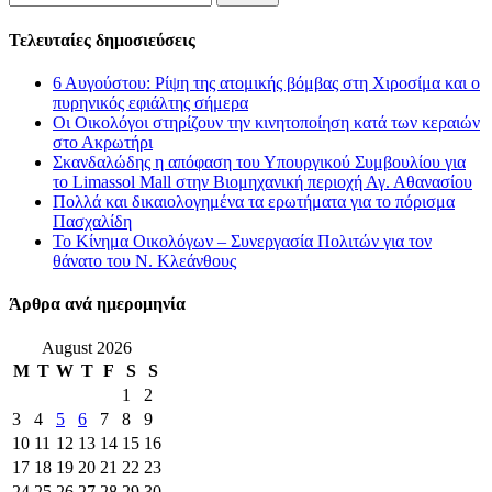
for:
Τελευταίες δημοσιεύσεις
6 Αυγούστου: Ρίψη της ατομικής βόμβας στη Χιροσίμα και ο
πυρηνικός εφιάλτης σήμερα
Οι Οικολόγοι στηρίζουν την κινητοποίηση κατά των κεραιών
στο Ακρωτήρι
Σκανδαλώδης η απόφαση του Υπουργικού Συμβουλίου για
το Limassol Mall στην Βιομηχανική περιοχή Αγ. Αθανασίου
Πολλά και δικαιολογημένα τα ερωτήματα για το πόρισμα
Πασχαλίδη
Το Κίνημα Οικολόγων – Συνεργασία Πολιτών για τον
θάνατο του Ν. Κλεάνθους
Άρθρα ανά ημερομηνία
August 2026
M
T
W
T
F
S
S
1
2
3
4
5
6
7
8
9
10
11
12
13
14
15
16
17
18
19
20
21
22
23
24
25
26
27
28
29
30