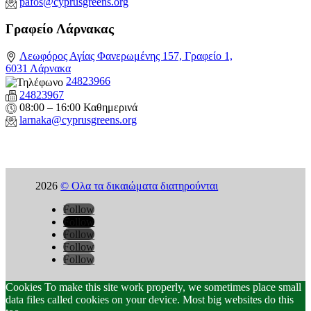
pafos@cyprusgreens.org
Γραφείο Λάρνακας
Λεωφόρος Αγίας Φανερωμένης 157, Γραφείο 1,
6031 Λάρνακα
24823966
24823967
08:00 – 16:00 Καθημερινά
larnaka@cyprusgreens.
org
2026
© Ολα τα δικαιώματα διατηρούνται
Follow
Follow
Follow
Follow
Follow
Cookies To make this site work properly, we sometimes place small
data files called cookies on your device. Most big websites do this