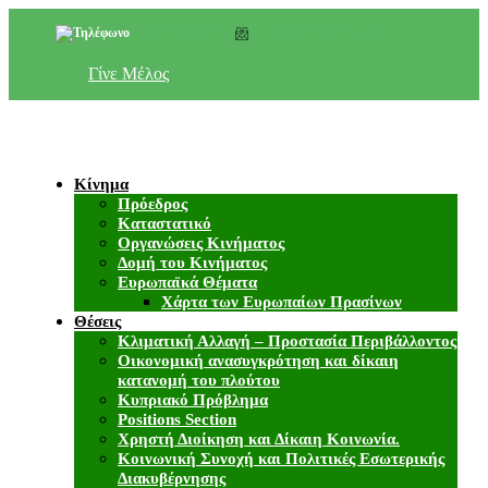
+357 22 518787
info@cyprusgreens.org
Γίνε Μέλος
Κίνημα
Πρόεδρος
Καταστατικό
Οργανώσεις Κινήματος
Δομή του Κινήματος
Ευρωπαϊκά Θέματα
Χάρτα των Ευρωπαίων Πρασίνων
Θέσεις
Κλιματική Αλλαγή – Προστασία Περιβάλλοντος
Οικονομική ανασυγκρότηση και δίκαιη
κατανομή του πλούτου
Κυπριακό Πρόβλημα
Positions Section
Χρηστή Διοίκηση και Δίκαιη Κοινωνία.
Κοινωνική Συνοχή και Πολιτικές Εσωτερικής
Διακυβέρνησης