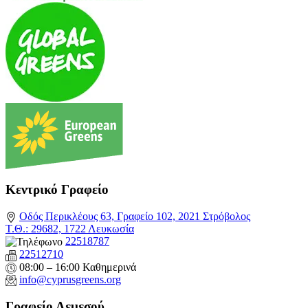
Κεντρικό Γραφείο
Οδός Περικλέους 63, Γραφείο 102, 2021 Στρόβολος
Τ.Θ.: 29682, 1722 Λευκωσία
22518787
22512710
08:00 – 16:00 Καθημερινά
info@cyprusgreens.org
Γραφείο Λεμεσού