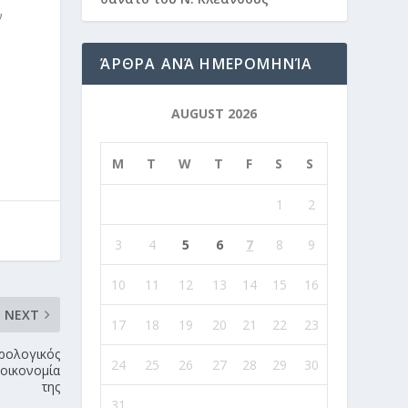
ν
ΆΡΘΡΑ ΑΝΆ ΗΜΕΡΟΜΗΝΊΑ
AUGUST 2026
M
T
W
T
F
S
S
1
2
3
4
5
6
7
8
9
10
11
12
13
14
15
16
NEXT
17
18
19
20
21
22
23
ορολογικός
24
25
26
27
28
29
30
 οικονομία
της
31