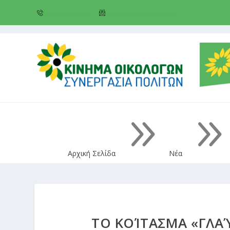
+357 22 518787
info@cyprusgreens.org
9
Αρχική Σελίδα
Νέα
TO ΚΟΊΤΑΣΜΑ «ΓΛΑΎ