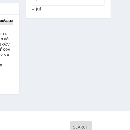
« Jul
επε
ιακό
ικών
θήκον
ν να
το