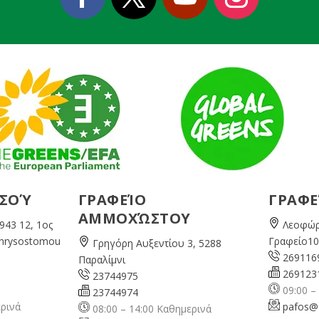
ΕΣΟΎ
ΓΡΑΦΕΊΟ
ΓΡΑΦΕ
ΑΜΜΟΧΏΣΤΟΥ
943 12, 1ος
Λεοφώρ
Chrysostomou
Γραφείο10
Γρηγόρη Αυξεντίου 3, 5288
269116
Παραλίμνι
269123
23744975
09:00 –
23744974
ερινά
pafos@
08:00 – 14:00 Καθημερινά