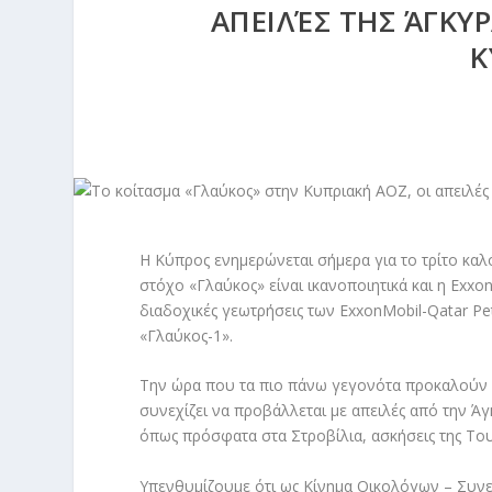
ΑΠΕΙΛΈΣ ΤΗΣ ΆΓΚΥΡ
Κ
Η Κύπρος ενημερώνεται σήμερα για το τρίτο κα
στόχο «Γλαύκος» είναι ικανοποιητικά και η Exxo
διαδοχικές γεωτρήσεις των ExxonMobil-Qatar Pe
«Γλαύκος-1».
Την ώρα που τα πιο πάνω γεγονότα προκαλούν α
συνεχίζει να προβάλλεται με απειλές από την Ά
όπως πρόσφατα στα Στροβίλια, ασκήσεις της Του
Υπενθυμίζουμε ότι ως Κίνημα Οικολόγων – Συνε