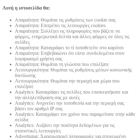
Αυτή η ιστοσελίδα θα:
Απαραίτητα: Θυμάται τις ρυθμίσεις των cookie σας
Απαραίτητα: Επιτρέπει τις λειτουργίες cookies
Απαραίτητα: Συλλέγει τις πληροφορίες που βάζετε σε
φόρμες, ενημερωτικά δελτία και άλλες φόρμες σε όλες τις
σελίδες
Απαραίτητα: Καταγράφει το τί τοποθετείτε στο καρότσι
Απαραίτητα: Επιβεβαιώνει ότι είστε συνδεδεμένοι στον
λογαριασμό χρήστη σας
Απαραίτητα: Θυμάται τη γλώσσα που επιλέξατε
Λειτουργικότητα: Θυμάται τις ρυθμίσεις μέσων κοινωνικής
δικτύωσης
Λειτουργικότητα: Θυμάται την περιοχή και χώρα που
επιλέξατε
Analytics: Καταγράφει τις σελίδες που επισκεφτήκατε και
την αλληλεπίδραση σας με αυτές
Analytics: Ανιχνεύει την τοποθεσία και την περιοχή σας
βάσει τον αριθμό ΙΡ σας
Analytics: Καταγράφει τον χρόνο που παραμείνατε στην κάθε
σελίδα
Analytics: Αυξάνει την ποιότητα δεδομένων για τις
στατιστικές λειτουργίες
Advertising: Χρησιμοποιεί πληροφορίες για στοχευμένη