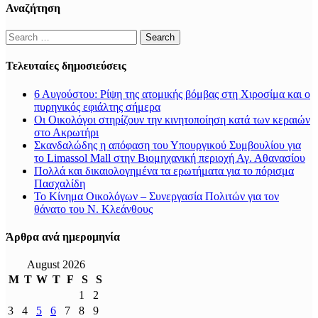
Αναζήτηση
Search
for:
Τελευταίες δημοσιεύσεις
6 Αυγούστου: Ρίψη της ατομικής βόμβας στη Χιροσίμα και ο
πυρηνικός εφιάλτης σήμερα
Οι Οικολόγοι στηρίζουν την κινητοποίηση κατά των κεραιών
στο Ακρωτήρι
Σκανδαλώδης η απόφαση του Υπουργικού Συμβουλίου για
το Limassol Mall στην Βιομηχανική περιοχή Αγ. Αθανασίου
Πολλά και δικαιολογημένα τα ερωτήματα για το πόρισμα
Πασχαλίδη
Το Κίνημα Οικολόγων – Συνεργασία Πολιτών για τον
θάνατο του Ν. Κλεάνθους
Άρθρα ανά ημερομηνία
August 2026
M
T
W
T
F
S
S
1
2
3
4
5
6
7
8
9