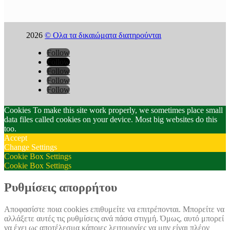
2026
© Ολα τα δικαιώματα διατηρούνται
Follow
Follow
Follow
Follow
Follow
Cookies To make this site work properly, we sometimes place small
data files called cookies on your device. Most big websites do this
too.
Accept
Change Settings
Cookie Box Settings
Cookie Box Settings
Ρυθμίσεις απορρήτου
Αποφασίστε ποια cookies επιθυμείτε να επιτρέπονται. Μπορείτε να
αλλάξετε αυτές τις ρυθμίσεις ανά πάσα στιγμή. Όμως, αυτό μπορεί
να έχει ως αποτέλεσμα κάποιες λειτουργίες να μην είναι πλέον