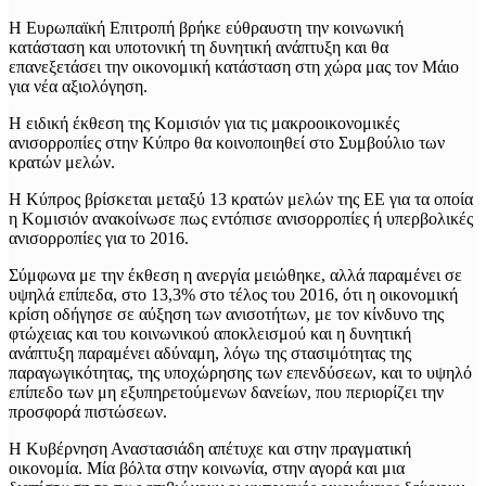
Η Ευρωπαϊκή Επιτροπή βρήκε εύθραυστη την κοινωνική
κατάσταση και υποτονική τη δυνητική ανάπτυξη και θα
επανεξετάσει την οικονομική κατάσταση στη χώρα μας τον Μάιο
για νέα αξιολόγηση.
Η ειδική έκθεση της Κομισιόν για τις μακροοικονομικές
ανισορροπίες στην Κύπρο θα κοινοποιηθεί στο Συμβούλιο των
κρατών μελών.
Η Κύπρος βρίσκεται μεταξύ 13 κρατών μελών της ΕΕ για τα οποία
η Κομισιόν ανακοίνωσε πως εντόπισε ανισορροπίες ή υπερβολικές
ανισορροπίες για το 2016.
Σύμφωνα με την έκθεση η ανεργία μειώθηκε, αλλά παραμένει σε
υψηλά επίπεδα, στο 13,3% στο τέλος του 2016, ότι η οικονομική
κρίση οδήγησε σε αύξηση των ανισοτήτων, με τον κίνδυνο της
φτώχειας και του κοινωνικού αποκλεισμού και η δυνητική
ανάπτυξη παραμένει αδύναμη, λόγω της στασιμότητας της
παραγωγικότητας, της υποχώρησης των επενδύσεων, και το υψηλό
επίπεδο των μη εξυπηρετούμενων δανείων, που περιορίζει την
προσφορά πιστώσεων.
Η Κυβέρνηση Αναστασιάδη απέτυχε και στην πραγματική
οικονομία. Μία βόλτα στην κοινωνία, στην αγορά και μια