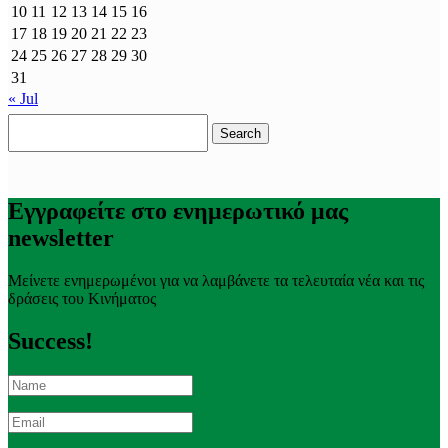
10
11
12
13
14
15
16
17
18
19
20
21
22
23
24
25
26
27
28
29
30
31
« Jul
Search
for:
Εγγραφείτε στο ενημερωτικό μας
newsletter
Μείνετε ενημερωμένοι για να λαμβάνετε τα τελευταία νέα και τις
δράσεις του Κινήματος
Success!