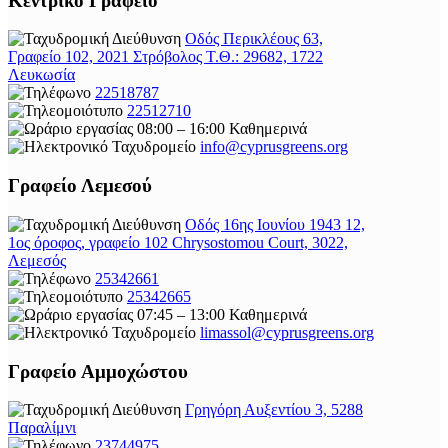
Κεντρικό Γραφείο
Οδός Περικλέους 63,
Γραφείο 102, 2021 Στρόβολος Τ.Θ.: 29682, 1722
Λευκωσία
22518787
22512710
08:00 – 16:00 Καθημερινά
info@cyprusgreens.org
Γραφείο Λεμεσού
Οδός 16ης Ιουνίου 1943 12,
1ος όροφος, γραφείο 102 Chrysostomou Court, 3022,
Λεμεσός
25342661
25342665
07:45 – 13:00 Καθημερινά
limassol@
cyprusgreens.org
Γραφείο Αμμοχώστου
Γρηγόρη Αυξεντίου 3, 5288
Παραλίμνι
23744975