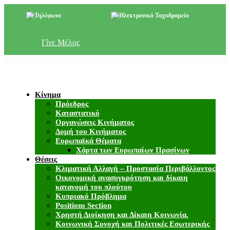
+357 22 518787
info@cyprusgreens.org
Γίνε Μέλος
Κίνημα
Πρόεδρος
Καταστατικό
Οργανώσεις Κινήματος
Δομή του Κινήματος
Ευρωπαϊκά Θέματα
Χάρτα των Ευρωπαίων Πρασίνων
Θέσεις
Κλιματική Αλλαγή – Προστασία Περιβάλλοντος
Οικονομική ανασυγκρότηση και δίκαιη
κατανομή του πλούτου
Κυπριακό Πρόβλημα
Positions Section
Χρηστή Διοίκηση και Δίκαιη Κοινωνία.
Κοινωνική Συνοχή και Πολιτικές Εσωτερικής