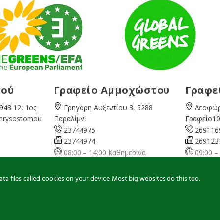
σού
Γραφείο Αμμοχώστου
Γραφε
943 12, 1ος
Γρηγόρη Αυξεντίου 3, 5288
Λεοφώρ
Chrysostomou
Παραλίμνι
Γραφείο10
23744975
269116
23744974
269123
08:00 – 14:00 Καθημερινά
09:00 –
ερινά
famagusta@
cyprusgreens.org
pafos@
ns.org
a files called cookies on your device. Most big websites do this too.