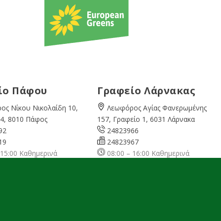
ίο Πάφου
Γραφείο Λάρνακας
ος Νίκου Νικολαίδη 10,
Λεωφόρος Αγίας Φανερωμένης
4, 8010 Πάφος
157, Γραφείο 1, 6031 Λάρνακα
92
24823966
19
24823967
 15:00 Καθημερινά
08:00 – 16:00 Καθημερινά
cyprusgreens.org
larnaka@cyprusgreens.
org