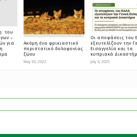
η του
γων –
Οι αποφάσεις του 
ών για
Ακόμη ένα φρικιαστικό
εξευτελίζουν την Γ
η
περιστατικό δολοφονίας
Εισαγγελία και τα
άμα
ζώου
κυπριακά Δικαστή
May 30, 2022
July 4, 2025