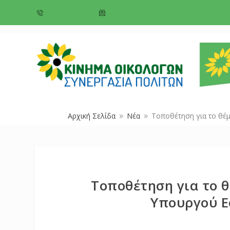
+357 22 518787
info@cyprusgreens.org
Αρχική Σελίδα
Νέα
Τοποθέτηση για το θέμ
9
9
Τοποθέτηση για το 
Yπουργού E