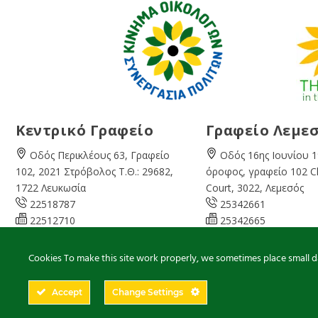
Κεντρικό Γραφείο
Γραφείο Λεμε
Οδός Περικλέους 63, Γραφείο
Οδός 16ης Ιουνίου 1
102, 2021 Στρόβολος Τ.Θ.: 29682,
όροφος, γραφείο 102 
1722 Λευκωσία
Court, 3022, Λεμεσός
22518787
25342661
22512710
25342665
08:00 – 16:00 Καθημερινά
07:45 – 13:00 Καθημ
info@cyprusgreens.org
limassol@
cyprusgree
Cookies To make this site work properly, we sometimes place small dat
Accept
Change Settings
2026
© Ολα τα δικαιώματα διατηρούνται