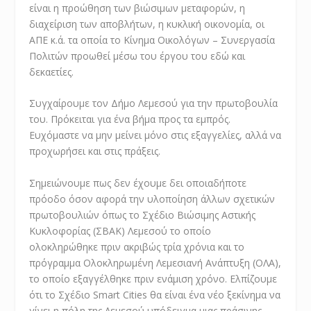
είναι η προώθηση των βιώσιμων μεταφορών, η
διαχείριση των αποβλήτων, η κυκλική οικονομία, οι
ΑΠΕ κ.ά. τα οποία το Κίνημα Οικολόγων – Συνεργασία
Πολιτών προωθεί μέσω του έργου του εδώ και
δεκαετίες.
Συγχαίρουμε τον Δήμο Λεμεσού για την πρωτοβουλία
του. Πρόκειται για ένα βήμα προς τα εμπρός.
Ευχόμαστε να μην μείνει μόνο στις εξαγγελίες, αλλά να
προχωρήσει και στις πράξεις.
Σημειώνουμε πως δεν έχουμε δει οποιαδήποτε
πρόοδο όσον αφορά την υλοποίηση άλλων σχετικών
πρωτοβουλιών όπως το Σχέδιο Βιώσιμης Αστικής
Κυκλοφορίας (ΣΒΑΚ) Λεμεσού το οποίο
ολοκληρώθηκε πριν ακριβώς τρία χρόνια και το
πρόγραμμα Ολοκληρωμένη Λεμεσιανή Ανάπτυξη (ΟΛΑ),
το οποίο εξαγγέλθηκε πριν ενάμιση χρόνο. Ελπίζουμε
ότι το Σχέδιο Smart Cities θα είναι ένα νέο ξεκίνημα να
γίνει η πόλη της Λεμεσού υπόδειγμα μιας πράσινης,