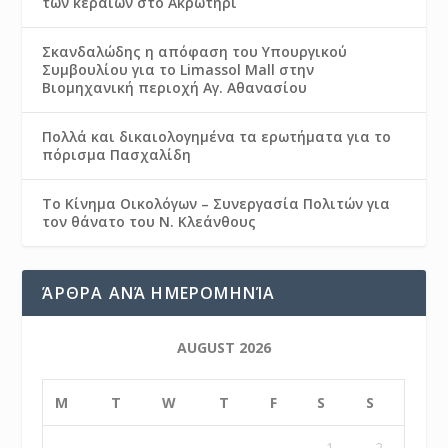
των κεραιών στο Ακρωτήρι
Σκανδαλώδης η απόφαση του Υπουργικού
Συμβουλίου για το Limassol Mall στην
Βιομηχανική περιοχή Αγ. Αθανασίου
Πολλά και δικαιολογημένα τα ερωτήματα για το
πόρισμα Πασχαλίδη
Το Κίνημα Οικολόγων – Συνεργασία Πολιτών για
τον θάνατο του Ν. Κλεάνθους
ΆΡΘΡΑ ΑΝΆ ΗΜΕΡΟΜΗΝΊΑ
AUGUST 2026
M
T
W
T
F
S
S
1
2