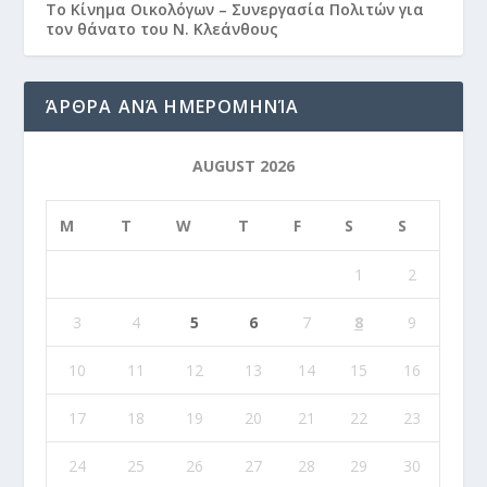
Το Κίνημα Οικολόγων – Συνεργασία Πολιτών για
τον θάνατο του Ν. Κλεάνθους
ΆΡΘΡΑ ΑΝΆ ΗΜΕΡΟΜΗΝΊΑ
AUGUST 2026
M
T
W
T
F
S
S
1
2
3
4
5
6
7
8
9
10
11
12
13
14
15
16
17
18
19
20
21
22
23
24
25
26
27
28
29
30