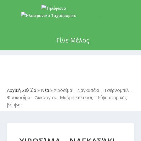
+357 22 518787
info@cyprusgreens.org
Γίνε Μέλος
Αρχική Σελίδα
Νέα
Χιροσίμα – Ναγκασάκι – Τσέρνομπιλ –
9
9
Φουκοσίμα – Άκκουγιου. Μαύρη επέτειος – Ρίψη ατομικής
βόμβας