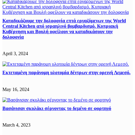
Καταδικάζουμε την δολοφονία επτά εργαζόμενων της World
Central Kitchen από ισραηλινό βομβαρδισμό. Κυπριακή
Κυβέρνηση και Βουλή οφείλουν να καταδικάσουν την
δολοφονία
April 3, 2024
Εκτεταμένη παράνομη υλοτομία δέντρων στην ορεινή Λεμεσό.
May 16, 2024
Βασάνισαν σκυλάκι σέρνοντας το δεμένο σε φορτηγό
March 4, 2023