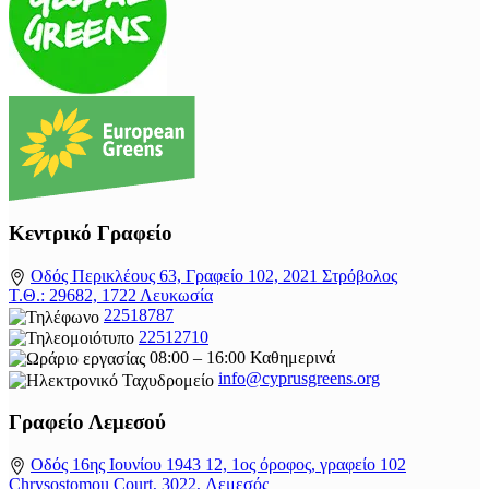
Κεντρικό Γραφείο
Οδός Περικλέους 63, Γραφείο 102, 2021 Στρόβολος
Τ.Θ.: 29682, 1722 Λευκωσία
22518787
22512710
08:00 – 16:00 Καθημερινά
info@cyprusgreens.org
Γραφείο Λεμεσού
Οδός 16ης Ιουνίου 1943 12, 1ος όροφος, γραφείο 102
Chrysostomou Court, 3022, Λεμεσός