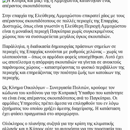
Στην επαρχία της Ελεύθερης Αμμοχώστου επικρατεί χάος με τους
απέραντους σκουπιδότοπους σε πολλές περιοχές της Επαρχίας.
Δυστυχώς, όπως είναι γνωστόν η Ελεύθερη Περιοχή Αμμοχώστου
είναι η μοναδική περιοχή Παγκύπρια χωρίς συγκεκριμένους
χώρους που να συσσωρεύεται μεγάλος όγκος σκουπιδιών.
Παράλληλα, η διαδικασία δημιουργίας πράσινων σημείων σε
περιοχές της Επαρχίας κινούνται με ρυθμούς χελώνας – χωρίς να
υλοποιούνται – όπως οι αρμόδιοι φορείς υποσχέθηκαν. Αυτό έχει
ως αποτέλεσμα η απόρριψη σκουπιδιών να γίνεται σε ανοικτούς
παράνομους χώρους – καταστρέφοντας το φυσικό περιβάλλον της
περιοχής και επηρεάζοντας την ποιότητα ζωής των κατοίκων της
περιοχής.
Ως Κίνημα Οικολόγων – Συνεργασία Πολιτών, κρούομε τον
κώδωνα του κινδύνου για την Κυπριακή Ύπαιθρο που κατάντησε
να είναι ένας απέραντος σκουπιδότοπος ανά το Παγκύπριο. Οι
αρμόδιες Υπηρεσίες πρέπει άμεσα να επιληφθούν του εν λόγω
ζητήματος του οποίου χρήζει άμεσης διαχείρισης. Η κατάσταση
έχει φτάσει πραγματικά στο απροχώρητο.
Ολόκληρος ο πλανήτης συζητά για την κρίση της κλιματικής
αλλαγής και η Κύπρος ούτε τα αυτονόητα για την προστασία του