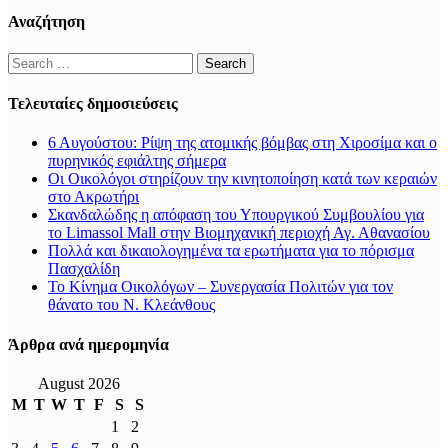
Αναζήτηση
Search
for:
Τελευταίες δημοσιεύσεις
6 Αυγούστου: Ρίψη της ατομικής βόμβας στη Χιροσίμα και ο
πυρηνικός εφιάλτης σήμερα
Οι Οικολόγοι στηρίζουν την κινητοποίηση κατά των κεραιών
στο Ακρωτήρι
Σκανδαλώδης η απόφαση του Υπουργικού Συμβουλίου για
το Limassol Mall στην Βιομηχανική περιοχή Αγ. Αθανασίου
Πολλά και δικαιολογημένα τα ερωτήματα για το πόρισμα
Πασχαλίδη
Το Κίνημα Οικολόγων – Συνεργασία Πολιτών για τον
θάνατο του Ν. Κλεάνθους
Άρθρα ανά ημερομηνία
August 2026
M
T
W
T
F
S
S
1
2