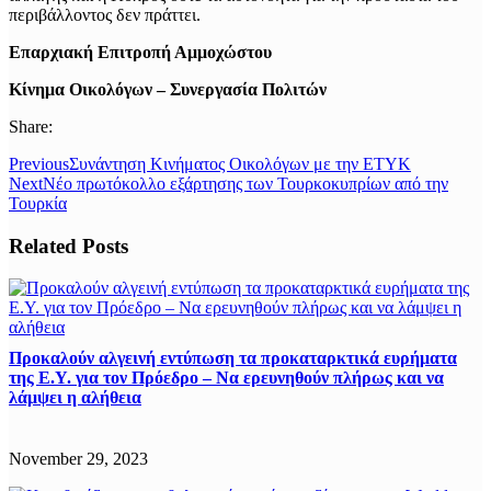
περιβάλλοντος δεν πράττει.
Επαρχιακή Επιτροπή Αμμοχώστου
Κίνημα Οικολόγων – Συνεργασία Πολιτών
Share:
Previous
Συνάντηση Κινήματος Οικολόγων με την ΕΤΥΚ
Next
Νέο πρωτόκολλο εξάρτησης των Τουρκοκυπρίων από την
Τουρκία
Related Posts
Προκαλούν αλγεινή εντύπωση τα προκαταρκτικά ευρήματα
της Ε.Υ. για τον Πρόεδρο – Να ερευνηθούν πλήρως και να
λάμψει η αλήθεια
November 29, 2023