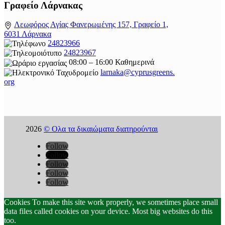
Γραφείο Λάρνακας
Λεωφόρος Αγίας Φανερωμένης 157, Γραφείο 1,
6031 Λάρνακα
24823966
24823967
08:00 – 16:00 Καθημερινά
larnaka@cyprusgreens.
org
2026
© Ολα τα δικαιώματα διατηρούνται
Follow
Follow
Follow
Follow
Follow
Cookies To make this site work properly, we sometimes place small
data files called cookies on your device. Most big websites do this
too.