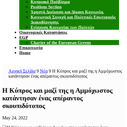
Κυπριακό Πρόβλημα
Positions Section
Χρηστή Διοίκηση και Δίκαιη Κοινωνία.
Κοινωνική Συνοχή και Πολιτικές Εσωτερικής
Διακυβέρνησης
Ενίσχυση Κοινωνίας των Πολιτών
Οικονομικές Καταστάσεις
EGP
Charter of the European Greens
Επικοινωνία
Home
Αρχική Σελίδα
9
Νέα
9
Η Κύπρος και μαζί της η Αμμόχωστος
κατάντησαν ένας απέραντος σκουπιδότοπος
Η Κύπρος και μαζί της η Αμμόχωστος
κατάντησαν ένας απέραντος
σκουπιδότοπος
May 24, 2022