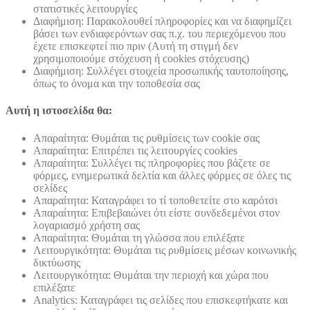
στατιστικές λειτουργίες
Διαφήμιση: Παρακολουθεί πληροφορίες και να διαφημίζει
βάσει των ενδιαφερόντων σας π.χ. του περιεχόμενου που
έχετε επισκεφτεί πιο πριν (Αυτή τη στιγμή δεν
χρησιμοποιούμε στόχευση ή cookies στόχευσης)
Διαφήμιση: Συλλέγει στοιχεία προσωπικής ταυτοποίησης,
όπως το όνομα και την τοποθεσία σας
Αυτή η ιστοσελίδα θα:
Απαραίτητα: Θυμάται τις ρυθμίσεις των cookie σας
Απαραίτητα: Επιτρέπει τις λειτουργίες cookies
Απαραίτητα: Συλλέγει τις πληροφορίες που βάζετε σε
φόρμες, ενημερωτικά δελτία και άλλες φόρμες σε όλες τις
σελίδες
Απαραίτητα: Καταγράφει το τί τοποθετείτε στο καρότσι
Απαραίτητα: Επιβεβαιώνει ότι είστε συνδεδεμένοι στον
λογαριασμό χρήστη σας
Απαραίτητα: Θυμάται τη γλώσσα που επιλέξατε
Λειτουργικότητα: Θυμάται τις ρυθμίσεις μέσων κοινωνικής
δικτύωσης
Λειτουργικότητα: Θυμάται την περιοχή και χώρα που
επιλέξατε
Analytics: Καταγράφει τις σελίδες που επισκεφτήκατε και