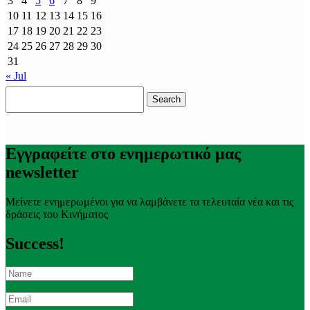
3
4
5
6
7
8
9
10
11
12
13
14
15
16
17
18
19
20
21
22
23
24
25
26
27
28
29
30
31
« Jul
Search
for:
Εγγραφείτε στο ενημερωτικό μας
newsletter
Μείνετε ενημερωμένοι για να λαμβάνετε τα τελευταία νέα και τις
δράσεις του Κινήματος
Success!