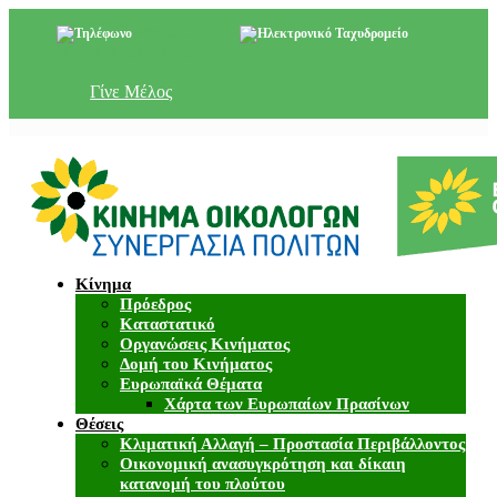
+357 22 518787
info@cyprusgreens.org
Γίνε Μέλος
Κίνημα
Πρόεδρος
Καταστατικό
Οργανώσεις Κινήματος
Δομή του Κινήματος
Ευρωπαϊκά Θέματα
Χάρτα των Ευρωπαίων Πρασίνων
Θέσεις
Κλιματική Αλλαγή – Προστασία Περιβάλλοντος
Οικονομική ανασυγκρότηση και δίκαιη
κατανομή του πλούτου