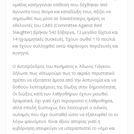
ομάδας κατήγγειλαν επίθεση που δέχθηκαν από
άγνωστα τους άτομα και καταδίωξη τους. Αξίζει να
σημειωθεί πως μέσα σε δεκατέσσερις ημέρες οι
εθελοντές του CABS (Committee Against Bird
Slaughter) βρήκαν 542 ξόβεργα, 12 μεγάλα δίχτυα και
14 ηχομιμητικές συσκευές. Έχουν σωθεί 110 πουλιά
και έχουν συλληφθεί οκτώ παράνομοι παγιδευτές και
κυνηγοί.
Ο Αντιπρόεδρος του Κινήματος κ. Άδωνις Γιάγκου
δήλωσε πως «Θεωρούμε πως το ακραίο περιστατικό
πρέπει να εξεταστεί άμεσα από την Αστυνομία και να
δοθούν λεπτομέρειες της δίωξης στην δημοσιότητας.
Οι διώξεις κατά των λαθροθήρων έχουν μειωθεί
δραματικά, όχι γιατί έχει περιοριστεί η λαθροθηρία,
αλλά επειδή δυστυχώς δεν λειτουργεί ο ειδικός
ουλαμός που είχε συσταθεί ώστε να εξαλειφθεί το εν
λόγω φαινόμενο. Είναι άξιον απορίας γιατί η
κυβέρνηση αποφεύγει να υπερασπιστεί το νόμο και