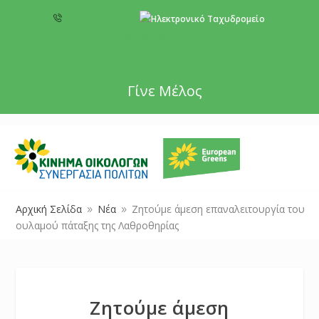
+357 22 518787
info@cyprusgreens.org
Γίνε Μέλος
Αρχική Σελίδα
Νέα
Ζητούμε άμεση επαναλειτουργία του
9
9
ουλαμού πάταξης της Λαθροθηρίας
Ζητούμε άμεση