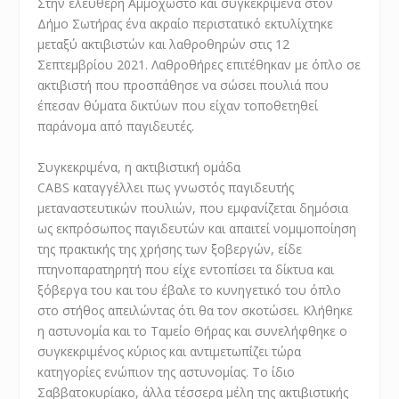
Στην ελεύθερη Αμμόχωστο και συγκεκριμένα στον
Δήμο Σωτήρας ένα ακραίο περιστατικό εκτυλίχτηκε
μεταξύ ακτιβιστών και λαθροθηρών στις 12
Σεπτεμβρίου 2021. Λαθροθήρες επιτέθηκαν με όπλο σε
ακτιβιστή που προσπάθησε να σώσει πουλιά που
έπεσαν θύματα δικτύων που είχαν τοποθετηθεί
παράνομα από παγιδευτές.
Συγκεκριμένα, η ακτιβιστική ομάδα
CABS καταγγέλλει πως γνωστός παγιδευτής
μεταναστευτικών πουλιών, που εμφανίζεται δημόσια
ως εκπρόσωπος παγιδευτών και απαιτεί νομιμοποίηση
της πρακτικής της χρήσης των ξοβεργών, είδε
πτηνοπαρατηρητή που είχε εντοπίσει τα δίκτυα και
ξόβεργα του και του έβαλε το κυνηγετικό του όπλο
στο στήθος απειλώντας ότι θα τον σκοτώσει. Κλήθηκε
η αστυνομία και το Ταμείο Θήρας και συνελήφθηκε ο
συγκεκριμένος κύριος και αντιμετωπίζει τώρα
κατηγορίες ενώπιον της αστυνομίας. Το ίδιο
Σαββατοκυρίακο, άλλα τέσσερα μέλη της ακτιβιστικής