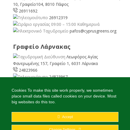
10, Γραφείο104, 8010 Πάφος
26911692
26912319
09:00 – 15:00 Καθημερινά
pafos@cyprusgreens.org
Γραφείο Λάρνακας
Λεωφόρος Αγίας
Φανερωμένης 157, Γραφείο 1, 6031 Λάρνακα
24823966
24823967
08:00 – 16:00 Καθημερινά
larnaka@cyprusgreens.
Cookies To make this site work properly, we sometimes
place small data files called cookies on your device. Most
org
big websites do this too.
Accept
2026
© Ολα τα δικαιώματα διατηρούνται
Change Settings