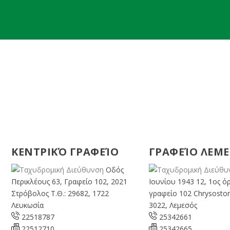
ΚΕΝΤΡΙΚΌ ΓΡΑΦΕΊΟ
ΓΡΑΦΕΊΟ ΛΕΜ
Οδός
Περικλέους 63, Γραφείο 102, 2021
Ιουνίου 1943 12, 1ος ό
Στρόβολος Τ.Θ.: 29682, 1722
γραφείο 102 Chrysosto
Λευκωσία
3022, Λεμεσός
22518787
25342661
22512710
25342665