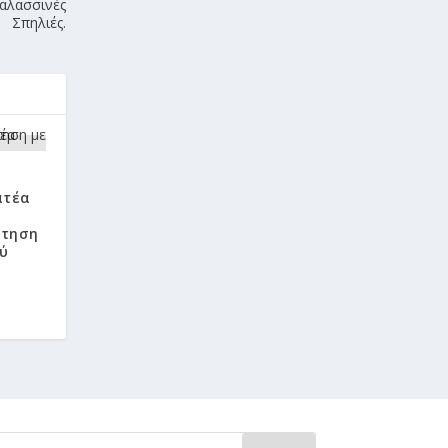
Θαλασσινές
Σπηλιές.
ατέα
ντηση
ύ