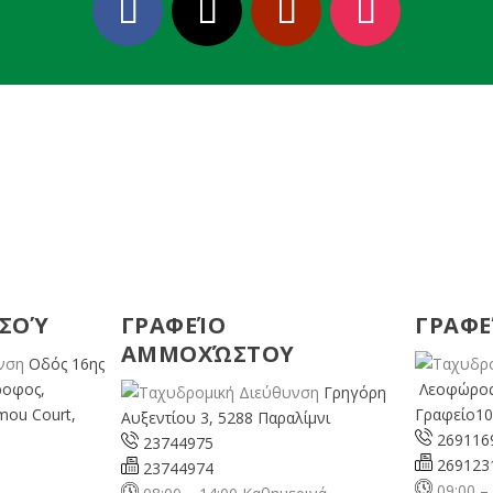
ΕΣΟΎ
ΓΡΑΦΕΊΟ
ΓΡΑΦΕ
ΑΜΜΟΧΏΣΤΟΥ
Οδός 16ης
ροφος,
Λεοφώρος
Γρηγόρη
mou Court,
Γραφείο10
Αυξεντίου 3, 5288 Παραλίμνι
269116
23744975
269123
23744974
09:00 –