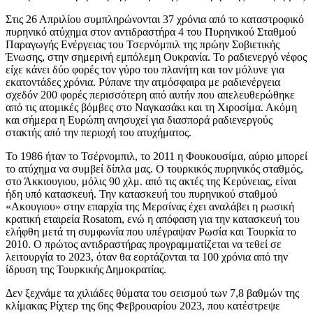
Στις 26 Απριλίου συμπληρώνονται 37 χρόνια από το καταστροφικό
πυρηνικό ατύχημα στον αντιδραστήρα 4 του Πυρηνικού Σταθμού
Παραγωγής Ενέργειας του Τσερνόμπιλ της πρώην Σοβιετικής
Ένωσης, στην σημερινή εμπόλεμη Ουκρανία. Το ραδιενεργό νέφος
είχε κάνει δύο φορές τον γύρο του πλανήτη και τον μόλυνε για
εκατοντάδες χρόνια. Ρύπανε την ατμόσφαιρα με ραδιενέργεια
σχεδόν 200 φορές περισσότερη από αυτήν που απελευθερώθηκε
από τις ατομικές βόμβες στο Ναγκασάκι και τη Χιροσίμα. Ακόμη
και σήμερα η Ευρώπη ανησυχεί για διασπορά ραδιενεργούς
στακτής από την περιοχή του ατυχήματος.
Το 1986 ήταν το Τσέρνομπιλ, το 2011 η Φουκουσίμα, αύριο μπορεί
το ατύχημα να συμβεί δίπλα μας. Ο τουρκικός πυρηνικός σταθμός,
στο Άκκιουγιου, μόλις 90 χλμ. από τις ακτές της Κερύνειας, είναι
ήδη υπό κατασκευή. Την κατασκευή του πυρηνικού σταθμού
«Ακουγιου» στην επαρχία της Μερσίνας έχει αναλάβει η ρωσική
κρατική εταιρεία Rosatom, ενώ η απόφαση για την κατασκευή του
ελήφθη μετά τη συμφωνία που υπέγραψαν Ρωσία και Τουρκία το
2010. Ο πρώτος αντιδραστήρας προγραμματίζεται να τεθεί σε
λειτουργία το 2023, όταν θα εορτάζονται τα 100 χρόνια από την
ίδρυση της Τουρκικής Δημοκρατίας.
Δεν ξεχνάμε τα χιλιάδες θύματα του σεισμού των 7,8 βαθμών της
κλίμακας Ρίχτερ της 6ης Φεβρουαρίου 2023, που κατέστρεψε