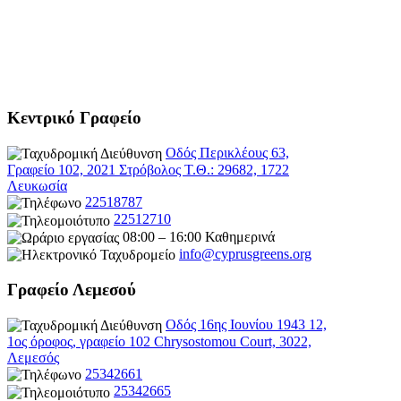
Κεντρικό Γραφείο
Οδός Περικλέους 63,
Γραφείο 102, 2021 Στρόβολος Τ.Θ.: 29682, 1722
Λευκωσία
22518787
22512710
08:00 – 16:00 Καθημερινά
info@cyprusgreens.org
Γραφείο Λεμεσού
Οδός 16ης Ιουνίου 1943 12,
1ος όροφος, γραφείο 102 Chrysostomou Court, 3022,
Λεμεσός
25342661
25342665