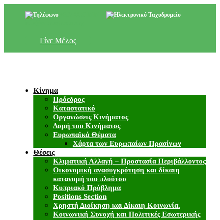
+357 22 518787
info@cyprusgreens.org
Γίνε Μέλος
Κίνημα
Πρόεδρος
Καταστατικό
Οργανώσεις Κινήματος
Δομή του Κινήματος
Ευρωπαϊκά Θέματα
Χάρτα των Ευρωπαίων Πρασίνων
Θέσεις
Κλιματική Αλλαγή – Προστασία Περιβάλλοντος
Οικονομική ανασυγκρότηση και δίκαιη
κατανομή του πλούτου
Κυπριακό Πρόβλημα
Positions Section
Χρηστή Διοίκηση και Δίκαιη Κοινωνία.
Κοινωνική Συνοχή και Πολιτικές Εσωτερικής