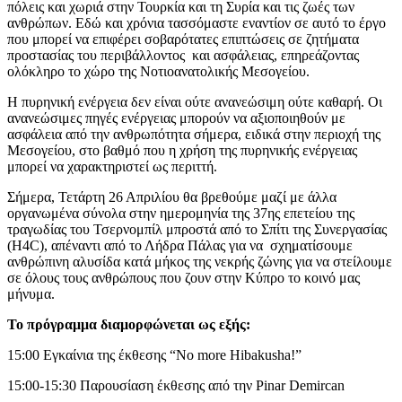
πόλεις και χωριά στην Τουρκία και τη Συρία και τις ζωές των
ανθρώπων. Εδώ και χρόνια τασσόμαστε εναντίον σε αυτό το έργο
που μπορεί να επιφέρει σοβαρότατες επιπτώσεις σε ζητήματα
προστασίας του περιβάλλοντος και ασφάλειας, επηρεάζοντας
ολόκληρο το χώρο της Νοτιοανατολικής Μεσογείου.
Η πυρηνική ενέργεια δεν είναι ούτε ανανεώσιμη ούτε καθαρή. Οι
ανανεώσιμες πηγές ενέργειας μπορούν να αξιοποιηθούν με
ασφάλεια από την ανθρωπότητα σήμερα, ειδικά στην περιοχή της
Μεσογείου, στο βαθμό που η χρήση της πυρηνικής ενέργειας
μπορεί να χαρακτηριστεί ως περιττή.
Σήμερα, Τετάρτη 26 Απριλίου θα βρεθούμε μαζί με άλλα
οργανωμένα σύνολα στην ημερομηνία της 37ης επετείου της
τραγωδίας του Τσερνομπίλ μπροστά από το Σπίτι της Συνεργασίας
(H4C), απέναντι από το Λήδρα Πάλας για να σχηματίσουμε
ανθρώπινη αλυσίδα κατά μήκος της νεκρής ζώνης για να στείλουμε
σε όλους τους ανθρώπους που ζουν στην Κύπρο το κοινό μας
μήνυμα.
Το πρόγραμμα διαμορφώνεται ως εξής:
15:00 Εγκαίνια της έκθεσης “No more Hibakusha!”
15:00-15:30 Παρουσίαση έκθεσης από την Pinar Demircan