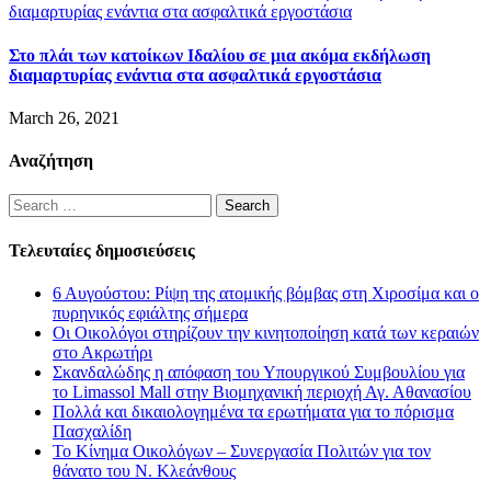
Στο πλάι των κατοίκων Ιδαλίου σε μια ακόμα εκδήλωση
διαμαρτυρίας ενάντια στα ασφαλτικά εργοστάσια
March 26, 2021
Αναζήτηση
Search
for:
Τελευταίες δημοσιεύσεις
6 Αυγούστου: Ρίψη της ατομικής βόμβας στη Χιροσίμα και ο
πυρηνικός εφιάλτης σήμερα
Οι Οικολόγοι στηρίζουν την κινητοποίηση κατά των κεραιών
στο Ακρωτήρι
Σκανδαλώδης η απόφαση του Υπουργικού Συμβουλίου για
το Limassol Mall στην Βιομηχανική περιοχή Αγ. Αθανασίου
Πολλά και δικαιολογημένα τα ερωτήματα για το πόρισμα
Πασχαλίδη
Το Κίνημα Οικολόγων – Συνεργασία Πολιτών για τον
θάνατο του Ν. Κλεάνθους