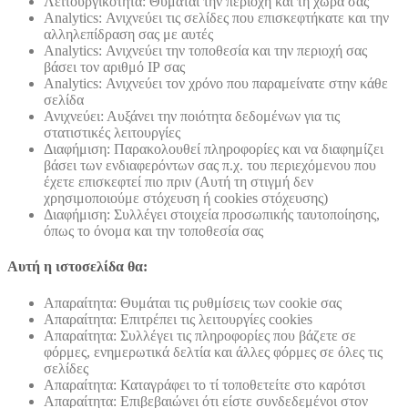
Λειτουργικότητα: Θυμάται την περιοχή και τη χώρα σας
Analytics: Ανιχνεύει τις σελίδες που επισκεφτήκατε και την
αλληλεπίδραση σας με αυτές
Analytics: Ανιχνεύει την τοποθεσία και την περιοχή σας
βάσει τον αριθμό ΙΡ σας
Analytics: Ανιχνεύει τον χρόνο που παραμείνατε στην κάθε
σελίδα
Ανιχνεύει: Αυξάνει την ποιότητα δεδομένων για τις
στατιστικές λειτουργίες
Διαφήμιση: Παρακολουθεί πληροφορίες και να διαφημίζει
βάσει των ενδιαφερόντων σας π.χ. του περιεχόμενου που
έχετε επισκεφτεί πιο πριν (Αυτή τη στιγμή δεν
χρησιμοποιούμε στόχευση ή cookies στόχευσης)
Διαφήμιση: Συλλέγει στοιχεία προσωπικής ταυτοποίησης,
όπως το όνομα και την τοποθεσία σας
Αυτή η ιστοσελίδα θα:
Απαραίτητα: Θυμάται τις ρυθμίσεις των cookie σας
Απαραίτητα: Επιτρέπει τις λειτουργίες cookies
Απαραίτητα: Συλλέγει τις πληροφορίες που βάζετε σε
φόρμες, ενημερωτικά δελτία και άλλες φόρμες σε όλες τις
σελίδες
Απαραίτητα: Καταγράφει το τί τοποθετείτε στο καρότσι
Απαραίτητα: Επιβεβαιώνει ότι είστε συνδεδεμένοι στον