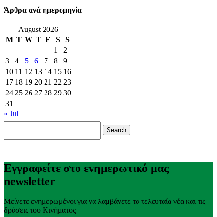
Άρθρα ανά ημερομηνία
August 2026
M
T
W
T
F
S
S
1
2
3
4
5
6
7
8
9
10
11
12
13
14
15
16
17
18
19
20
21
22
23
24
25
26
27
28
29
30
31
« Jul
Search
for:
Εγγραφείτε στο ενημερωτικό μας
newsletter
Μείνετε ενημερωμένοι για να λαμβάνετε τα τελευταία νέα και τις
δράσεις του Κινήματος