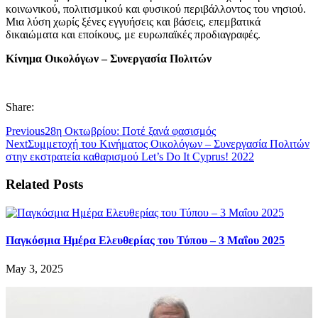
κοινωνικού, πολιτισμικού και φυσικού περιβάλλοντος του νησιού.
Μια λύση χωρίς ξένες εγγυήσεις και βάσεις, επεμβατικά
δικαιώματα και εποίκους, με ευρωπαϊκές προδιαγραφές.
Κίνημα Οικολόγων – Συνεργασία Πολιτών
Share:
Previous
28η Οκτωβρίου: Ποτέ ξανά φασισμός
Next
Συμμετοχή του Κινήματος Οικολόγων – Συνεργασία Πολιτών
στην εκστρατεία καθαρισμού Let’s Do It Cyprus! 2022
Related Posts
Παγκόσμια Ημέρα Ελευθερίας του Τύπου – 3 Μαΐου 2025
May 3, 2025