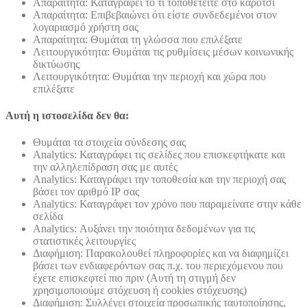
Απαραίτητα: Καταγράφει το τί τοποθετείτε στο καρότσι
Απαραίτητα: Επιβεβαιώνει ότι είστε συνδεδεμένοι στον
λογαριασμό χρήστη σας
Απαραίτητα: Θυμάται τη γλώσσα που επιλέξατε
Λειτουργικότητα: Θυμάται τις ρυθμίσεις μέσων κοινωνικής
δικτύωσης
Λειτουργικότητα: Θυμάται την περιοχή και χώρα που
επιλέξατε
Αυτή η ιστοσελίδα δεν θα:
Θυμάται τα στοιχεία σύνδεσης σας
Analytics: Καταγράφει τις σελίδες που επισκεφτήκατε και
την αλληλεπίδραση σας με αυτές
Analytics: Καταγράφει την τοποθεσία και την περιοχή σας
βάσει τον αριθμό ΙΡ σας
Analytics: Καταγράφει τον χρόνο που παραμείνατε στην κάθε
σελίδα
Analytics: Αυξάνει την ποιότητα δεδομένων για τις
στατιστικές λειτουργίες
Διαφήμιση: Παρακολουθεί πληροφορίες και να διαφημίζει
βάσει των ενδιαφερόντων σας π.χ. του περιεχόμενου που
έχετε επισκεφτεί πιο πριν (Αυτή τη στιγμή δεν
χρησιμοποιούμε στόχευση ή cookies στόχευσης)
Διαφήμιση: Συλλέγει στοιχεία προσωπικής ταυτοποίησης,