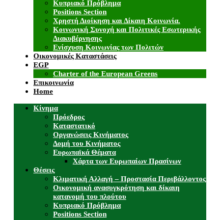
Κυπριακό Πρόβλημα
Positions Section
Χρηστή Διοίκηση και Δίκαιη Κοινωνία.
Κοινωνική Συνοχή και Πολιτικές Εσωτερικής
Διακυβέρνησης
Ενίσχυση Κοινωνίας των Πολιτών
Οικονομικές Καταστάσεις
EGP
Charter of the European Greens
Επικοινωνία
Home
Κίνημα
Πρόεδρος
Καταστατικό
Οργανώσεις Κινήματος
Δομή του Κινήματος
Ευρωπαϊκά Θέματα
Χάρτα των Ευρωπαίων Πρασίνων
Θέσεις
Κλιματική Αλλαγή – Προστασία Περιβάλλοντος
Οικονομική ανασυγκρότηση και δίκαιη
κατανομή του πλούτου
Κυπριακό Πρόβλημα
Positions Section