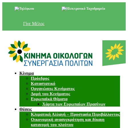
+357 22 518787
info@cyprusgreens.org
Γίνε Μέλος
Κίνημα
Πρόεδρος
Καταστατικό
Οργανώσεις Κινήματος
Δομή του Κινήματος
Ευρωπαϊκά Θέματα
Χάρτα των Ευρωπαίων Πρασίνων
Θέσεις
Κλιματική Αλλαγή – Προστασία Περιβάλλοντος
Οικονομική ανασυγκρότηση και δίκαιη
κατανομή του πλούτου