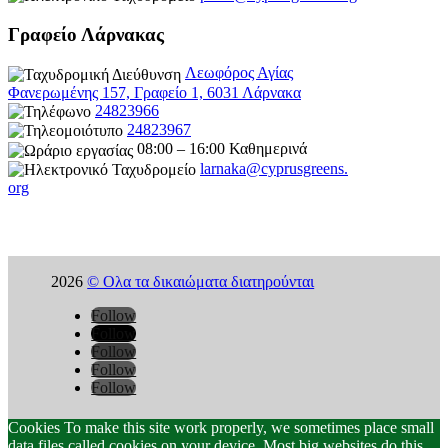
Γραφείο Λάρνακας
Λεωφόρος Αγίας
Φανερωμένης 157, Γραφείο 1, 6031 Λάρνακα
24823966
24823967
08:00 – 16:00 Καθημερινά
larnaka@cyprusgreens.
org
2026
© Ολα τα δικαιώματα διατηρούνται
Follow
Follow
Follow
Follow
Follow
Cookies To make this site work properly, we sometimes place small
data files called cookies on your device. Most big websites do this