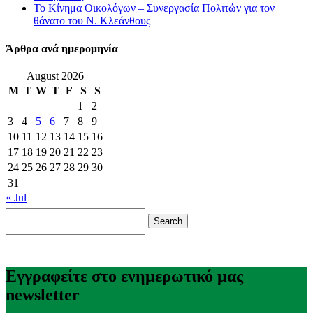
Το Κίνημα Οικολόγων – Συνεργασία Πολιτών για τον
θάνατο του Ν. Κλεάνθους
Άρθρα ανά ημερομηνία
August 2026
M
T
W
T
F
S
S
1
2
3
4
5
6
7
8
9
10
11
12
13
14
15
16
17
18
19
20
21
22
23
24
25
26
27
28
29
30
31
« Jul
Search
for:
Εγγραφείτε στο ενημερωτικό μας
newsletter