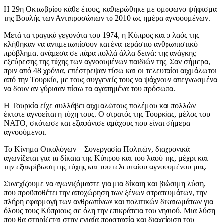
Η 29η Οκτωβρίου κάθε έτους, καθιερώθηκε με ομόφωνο ψήφισμα
της Βουλής των Αντιπροσώπων το 2010 ως ημέρα αγνοουμένων.
Μετά τα τραγικά γεγονότα του 1974, η Κύπρος και ο λαός της
κλήθηκαν να αντιμετωπίσουν και ένα τεράστιο ανθρωπιστικό
πρόβλημα, ανάμεσα σε πάρα πολλά άλλα δεινά: της ανάγκης
εξεύρεσης της τύχης των αγνοουμένων παιδιών της. Σαν σήμερα,
πριν από 48 χρόνια, επέστρεψαν πίσω και οι τελευταίοι αιχμάλωτοι
από την Τουρκία, με τους συγγενείς τους να ψάχνουν απεγνωσμένα
να δουν αν γύρισαν πίσω τα αγαπημένα του πρόσωπα.
Η Τουρκία είχε συλλάβει αιχμαλώτους πολέμου και πολλών
έκτοτε αγνοείται η τύχη τους. Ο στρατός της Τουρκίας, μέλος του
ΝΑΤΟ, σκότωσε και εξαφάνισε αμάχους που είναι σήμερα
αγνοούμενοι.
Το Κίνημα Οικολόγων – Συνεργασία Πολιτών, διαχρονικά
αγωνίζεται για τα δίκαια της Κύπρου και του λαού της, μέχρι και
την εξακρίβωση της τύχης και του τελευταίου αγνοουμένου μας.
Συνεχίζουμε να αγωνιζόμαστε για μια δίκαιη και βιώσιμη λύση,
που προϋποθέτει την αποχώρηση των ξένων στρατευμάτων, την
πλήρη εφαρμογή των ανθρωπίνων και πολιτικών δικαιωμάτων για
όλους τους Κύπριους σε όλη την επικράτεια του νησιού. Μια λύση
που θα στηρίζεται στην ενιαία προστασία και διαχείριση του