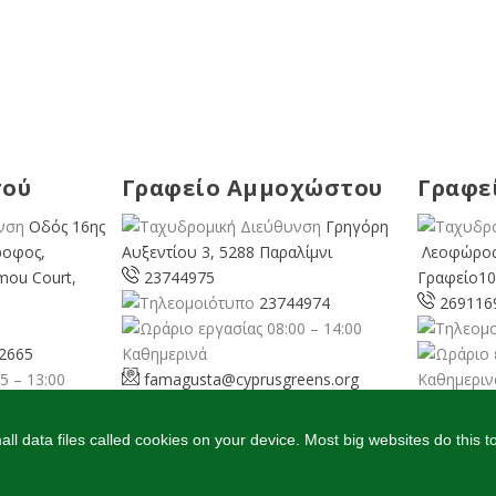
σού
Γραφείο Αμμοχώστου
Γραφε
Οδός 16ης
Γρηγόρη
ροφος,
Αυξεντίου 3, 5288 Παραλίμνι
Λεοφώρος
mou Court,
23744975
Γραφείο10
23744974
269116
08:00 – 14:00
2665
Καθημερινά
5 – 13:00
famagusta@
cyprusgreens.org
Καθημεριν
pafos@
ns.org
l data files called cookies on your device. Most big websites do this t