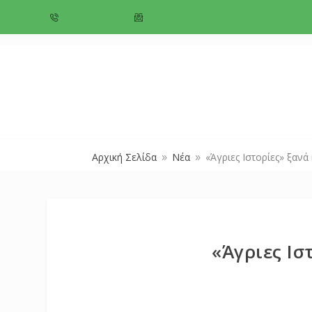
+357 22 518787
info@cyprusgreens.org
Αρχική Σελίδα
Νέα
«Άγριες Ιστορίες» ξανά 
9
9
«Άγριες Ισ