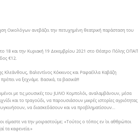
ίνηση Οικολόγων ανεβάζει την πετυχημένη θεατρική παράσταση του
το 18 και την Κυριακή 19 Δεκεμβρίου 2021 στο Θέατρο Πόλης ΟΠΑ
οδος €12.
νης Κλεάνθους, Βαλεντίνος Κόκκινος και Ραφαέλλα Καβάζη
ρέπει να ξεχνάμε. Βασικά, τα βασικά!!!
υμένοι με τις μουσικές του JUΛIO Κομπολόι, αναλαμβάνουν, μέσα
νίδι και το τραγούδι, να παρουσιάσουν μικρές ιστορίες αγριότητας
α συγκινήσουν, να διασκεδάσουν και να προβληματίσουν…
 είμαστε να την μοιραστούμε; «Τούτος ο τόπος εν΄ οι αθθρώποι
ζαί τα καφενεία.»