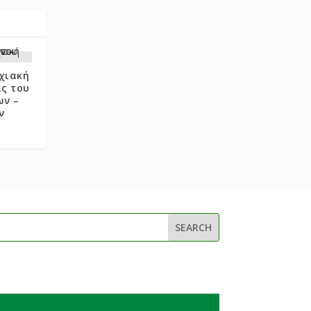
χιακή
ς του
ων –
ν