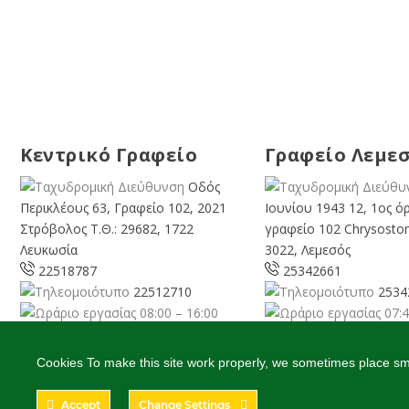
Κεντρικό Γραφείο
Γραφείο Λεμε
Οδός
Περικλέους 63, Γραφείο 102, 2021
Ιουνίου 1943 12, 1ος ό
Στρόβολος Τ.Θ.: 29682, 1722
γραφείο 102 Chrysosto
Λευκωσία
3022, Λεμεσός
22518787
25342661
22512710
2534
08:00 – 16:00
07:4
Καθημερινά
Καθημερινά
info@cyprusgreens.org
limassol@
cyprusgree
Cookies To make this site work properly, we sometimes place smal
Accept
Change Settings