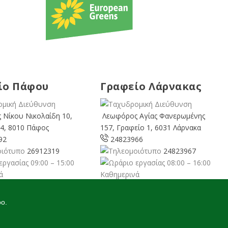
ίο Πάφου
Γραφείο Λάρνακας
 Νίκου Νικολαίδη 10,
Λεωφόρος Αγίας Φανερωμένης
4, 8010 Πάφος
157, Γραφείο 1, 6031 Λάρνακα
92
24823966
26912319
24823967
09:00 – 15:00
08:00 – 16:00
ά
Καθημερινά
cyprusgreens.org
larnaka@cyprusgreens.
org
oo.