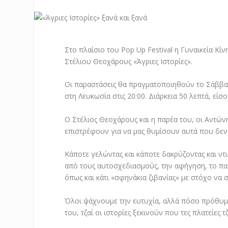
Στο πλαίσιο του Pop Up Festival η Γυναικεία Κ
Στέλιου Θεοχάρους «Άγριες Ιστορίες».
Οι παραστάσεις θα πραγματοποιηθούν το Σάββα
στη Λευκωσία στις 20:00. Διάρκεια 50 λεπτά, είσ
Ο Στέλιος Θεοχάρους και η παρέα του, οι Αντώ
επιστρέφουν για να μας θυμίσουν αυτά που δεν π
Κάποτε γελώντας και κάποτε δακρύζοντας και ντ
από τους αυτοσχεδιασμούς, την αφήγηση, το παιχ
όπως και κάτι «σφηνάκια ζιβανίας» με στόχο ν
Όλοι ψάχνουμε την ευτυχία, αλλά πόσο πρόθυμοι
του, τζαί οι ιστορίες ξεκινούν που τες πλατείες τ