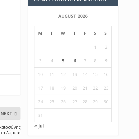
AUGUST 2026
M
T
W
T
F
S
S
1
2
3
4
5
6
7
8
9
10
11
12
13
14
15
16
17
18
19
20
21
22
23
24
25
26
27
28
29
30
NEXT
31
« Jul
ικαιοσύνης
στα Λύμπια