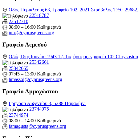
Οδός Περικλέους 63, Γραφείο 102, 2021 Στρόβολος Τ.Θ.: 2968
22518787
22512710
08:00 – 16:00 Καθημερινά
info@cyprusgreens.org
Γραφείο Λεμεσού
Οδός 16ης Ιουνίου 1943 12, 1ος όροφος, γραφείο 102 Chrysosto
25342661
25342665
07:45 – 13:00 Καθημερινά
limassol@
cyprusgreens.org
Γραφείο Αμμοχώστου
Γρηγόρη Αυξεντίου 3, 5288 Παραλίμνι
23744975
23744974
08:00 – 14:00 Καθημερινά
famagusta@
cyprusgreens.org