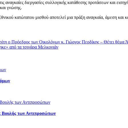
 τις αναγκαίες διεργασίες συλλογικής κατάθεσης προτάσεων και ειση
 και γνώσης.
Εθνικού κατώτατου μισθού αποτελεί μια πράξη αναγκαία, άμεση και 
Τρίτη ο Πρόεδρος των Οικολόγων κ. Γιώργος Περδίκης – Θέτει θέμα 
ηκε» από τα τσιγάρα Μελκονιάν
τόμων
ς Βουλής των Αντιπροσώπων