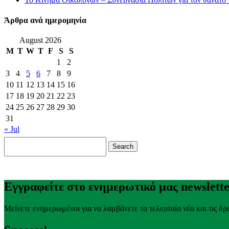
Άρθρα ανά ημερομηνία
August 2026
M
T
W
T
F
S
S
1
2
3
4
5
6
7
8
9
10
11
12
13
14
15
16
17
18
19
20
21
22
23
24
25
26
27
28
29
30
31
« Jul
Search
for:
Εγγραφείτε στο ενημερωτικό μας newslett
Μείνετε ενημερωμένοι για να λαμβάνετε τα τελευταία νέα και τις δρ