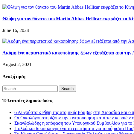
Θλίψη για τον θάνατο του Martin Abbas Hellicar εκφράζει το 
June 16, 2024
Ακόμη ένα περιστατικό κακοποίησης ζώων εξετάζεται από την Α
August 2, 2021
Αναζήτηση
Search
for:
Τελευταίες δημοσιεύσεις
6 Αυγούστου: Ρίψη της ατομικής βόμβας στη Χιροσίμα και ο 
Οι Οικολόγοι στηρίζουν την κινητοποίηση κατά των κεραιών 
Σκανδαλώδης η απόφαση του Υπουργικού Συμβουλίου για το L
Πολλά και δικαιολογημένα τα ερωτήματα για το πόρισμα Πασ
Το Κίνημα Οικολόγων – Συνεργασία Πολιτών για τον θάνατο