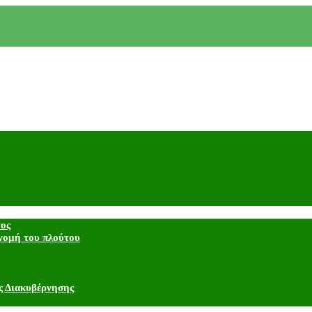
τος
νομή του πλούτου
ς Διακυβέρνησης