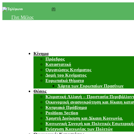
+357 22 518787
info@cyprusgreens.org
Γίνε Μέλος
Κίνημα
Πρόεδρος
Καταστατικό
Οργανώσεις Κινήματος
Δομή του Κινήματος
Ευρωπαϊκά Θέματα
Χάρτα των Ευρωπαίων Πρασίνων
Θέσεις
Κλιματική Αλλαγή – Προστασία Περιβάλλον
Οικονομική ανασυγκρότηση και δίκαιη κατα
Κυπριακό Πρόβλημα
Positions Section
Χρηστή Διοίκηση και Δίκαιη Κοινωνία.
Κοινωνική Συνοχή και Πολιτικές Εσωτερική
Ενίσχυση Κοινωνίας των Πολιτών