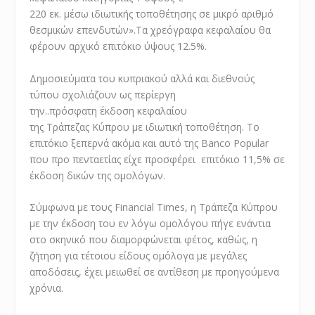
220 εκ. μέσω ιδιωτικής
τοποθέτησης σε μικρό αριθμό
θεσμικών επενδυτών».
Τα χρεόγραφα κεφαλαίου θα
φέρουν αρχικό επιτόκιο ύψους 12.5%.
Δημοσιεύματα του κυπριακού αλλά και διεθνούς
τύπου σχολιάζουν ως περίεργη
την
..
πρόσφατη
έκδοση
κεφαλαί
ου
τ
ης
Τράπεζας
Κύπρου με
ιδιωτική τ
οποθέτηση. Το
επιτόκιο ξεπερνά ακόμα και αυτό της Banco Popular
που προ πενταετίας είχε προσφέρει επιτόκιο 11,5% σε
έκδοση δικών της ομολόγων.
Σύμφωνα με τους Financial Times, η Τράπεζα Κύπρου
με την έκδοση του εν λόγω ομολόγου πήγε ενάντια
στο σκηνικό που διαμορφώνεται φέτος, καθώς, η
ζήτηση για τέτοιου είδους ομόλογα με μεγάλες
αποδόσεις, έχει μειωθεί σε αντίθεση με προηγούμενα
χρόνια.