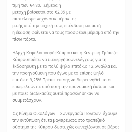
τιμή των €4.80.
Σήμερα η
μετοχή βρίσκεται στο €2.35 με
αποτέλεσμα ναχάνουν πέραν της
μισής από την αρχική τους
επένδυση και αυτή
η
έκδοση φαίνεται να τους προσφέρει μέρισμα από την
πίσω πόρτα.
Η
Αρχή Κεφαλαιαγοράς
Κύπρου και η Κεντρική Τράπεζα
Κύπρου
πρέπει να διενεργήσουν
ελέγχους για τη
έκδοση
αυτή με το πολύ ψηλό επιτόκιο 12,5%
αλλά και
την προηγούμενη που έγινε με το επίσης ψηλό
επιτόκιο
9,25%.
Πρέπει επίσης να διερευνηθεί ποιοι
επωφελούνται από αυτή την προνομιακή έκδοση και
με ποιες διαδικασίες αυτοί προσκλήθηκαν να
συμμετάσχουν.
Ως Κίνημα Οικολόγων – Συνεργασία Πολιτών έχουμε
την εντύπωση ότι τα μαγειρέματα στο τραπεζικό
σύστημα της Κύπρου δυστυχώς συνεχίζονται σε βάρος