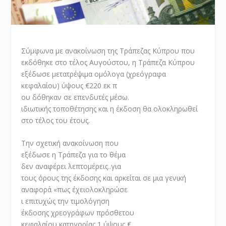
Σύμφωνα με ανακοίνωση της Τράπεζας Κύπρου που
εκδόθηκε στο τέλος Αυγούστου, η Τράπεζα Κύπρου
εξέδωσε μετατρέψιμα ομόλογα (χρεόγραφα
κεφαλαίου)
ύψους
€220
εκ
π
ου
δόθηκαν
σε επενδυτές μέσω
.
ιδιωτικής τοποθέτησης
και η έκδοση θα ολοκληρωθεί
στο τέλος του έτους.
Την
σχετική ανακοίνωση που
εξέδωσε η Τράπεζα για το θέμα
δεν αναφέρει λεπτομέρεις
..
για
τους όρους της έκδοσης και
αρκείται σε μια
γενική
αναφορά «πως έχει
ολοκληρώσε
ι επιτυχώς την τιμολόγηση
έκδοσης χρεογράφων πρόσθετου
κεφαλαίου κατηγορίας 1 ύψους €