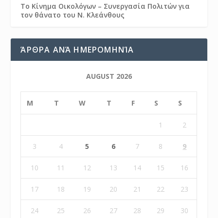
Το Κίνημα Οικολόγων – Συνεργασία Πολιτών για
τον θάνατο του Ν. Κλεάνθους
ΆΡΘΡΑ ΑΝΆ ΗΜΕΡΟΜΗΝΊΑ
AUGUST 2026
M
T
W
T
F
S
S
1
2
3
4
5
6
7
8
9
10
11
12
13
14
15
16
17
18
19
20
21
22
23
24
25
26
27
28
29
30