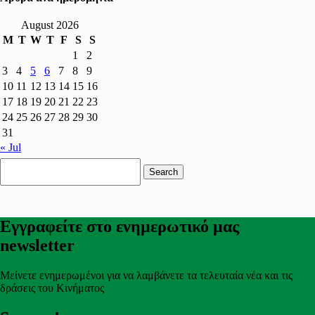
August 2026
M
T
W
T
F
S
S
1
2
3
4
5
6
7
8
9
10
11
12
13
14
15
16
17
18
19
20
21
22
23
24
25
26
27
28
29
30
31
« Jul
Search
for:
Εγγραφείτε στο ενημερωτικό μας
newsletter
Μείνετε ενημερωμένοι για να λαμβάνετε τα τελευταία νέα και τις
δράσεις του Κινήματος