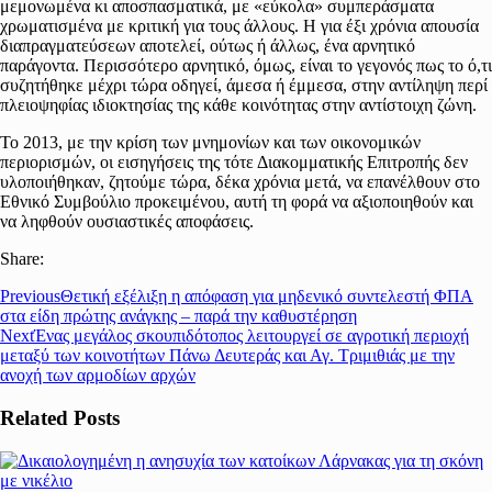
μεμονωμένα κι αποσπασματικά, με «εύκολα» συμπεράσματα
χρωματισμένα με κριτική για τους άλλους. Η για έξι χρόνια απουσία
διαπραγματεύσεων αποτελεί, ούτως ή άλλως, ένα αρνητικό
παράγοντα. Περισσότερο αρνητικό, όμως, είναι το γεγονός πως το ό,τι
συζητήθηκε μέχρι τώρα οδηγεί, άμεσα ή έμμεσα, στην αντίληψη περί
πλειοψηφίας ιδιοκτησίας της κάθε κοινότητας στην αντίστοιχη ζώνη.
Το 2013, με την κρίση των μνημονίων και των οικονομικών
περιορισμών, οι εισηγήσεις της τότε Διακομματικής Επιτροπής δεν
υλοποιήθηκαν, ζητούμε τώρα, δέκα χρόνια μετά, να επανέλθουν στο
Εθνικό Συμβούλιο προκειμένου, αυτή τη φορά να αξιοποιηθούν και
να ληφθούν ουσιαστικές αποφάσεις.
Share:
Previous
Θετική εξέλιξη η απόφαση για μηδενικό συντελεστή ΦΠΑ
στα είδη πρώτης ανάγκης – παρά την καθυστέρηση
Next
Ένας μεγάλος σκουπιδότοπος λειτουργεί σε αγροτική περιοχή
μεταξύ των κοινοτήτων Πάνω Δευτεράς και Αγ. Τριμιθιάς με την
ανοχή των αρμοδίων αρχών
Related Posts