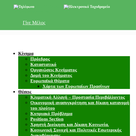
+357 22 518787
info@cyprusgreens.org
Γίνε Μέλος
Κίνημα
Πρόεδρος
Καταστατικό
Οργανώσεις Κινήματος
Δομή του Κινήματος
Ευρωπαϊκά Θέματα
Χάρτα των Ευρωπαίων Πρασίνων
Θέσεις
Κλιματική Αλλαγή – Προστασία Περιβάλλοντος
Οικονομική ανασυγκρότηση και δίκαιη κατανομή
του πλούτου
Κυπριακό Πρόβλημα
Positions Section
Χρηστή Διοίκηση και Δίκαιη Κοινωνία.
Κοινωνική Συνοχή και Πολιτικές Εσωτερικής
Διακυβέρνησης