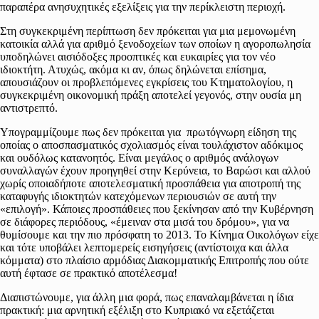
παραπέρα ανησυχητικές εξελίξεις για την περίκλειστη περιοχή.
Στη συγκεκριμένη περίπτωση δεν πρόκειται για μια μεμονωμένη
κατοικία αλλά για αριθμό ξενοδοχείων των οποίων η αγοροπωλησία
υποδηλώνει αισιόδοξες προοπτικές και ευκαιρίες για τον νέο
ιδιοκτήτη. Ατυχώς, ακόμα κι αν, όπως δηλώνεται επίσημα,
απουσιάζουν οι προβλεπόμενες εγκρίσεις του Κτηματολογίου, η
συγκεκριμένη οικονομική πράξη αποτελεί γεγονός, στην ουσία μη
αντιστρεπτό.
Υπογραμμίζουμε πως δεν πρόκειται για πρωτόγνωρη είδηση της
οποίας ο αποσπασματικός σχολιασμός είναι τουλάχιστον αδόκιμος
και ουδόλως κατανοητός. Είναι μεγάλος ο αριθμός ανάλογων
συναλλαγών έχουν προηγηθεί στην Κερύνεια, το Βαρώσι και αλλού
χωρίς οποιαδήποτε αποτελεσματική προσπάθεια για αποτροπή της
καταφυγής ιδιοκτητών κατεχόμενων περιουσιών σε αυτή την
«επιλογή». Κάποιες προσπάθειες που ξεκίνησαν από την Κυβέρνηση
σε διάφορες περιόδους, «έμειναν στα μισά του δρόμου», για να
θυμίσουμε και την πιο πρόσφατη το 2013. Το Κίνημα Οικολόγων είχε
και τότε υποβάλει λεπτομερείς εισηγήσεις (αντίστοιχα και άλλα
κόμματα) στο πλαίσιο αρμόδιας Διακομματικής Επιτροπής που ούτε
αυτή έφτασε σε πρακτικό αποτέλεσμα!
Διαπιστώνουμε, για άλλη μια φορά, πως επαναλαμβάνεται η ίδια
πρακτική: μια αρνητική εξέλιξη στο Κυπριακό να εξετάζεται