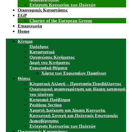
Ενίσχυση Κοινωνίας των Πολιτών
Οικονομικές Καταστάσεις
EGP
Charter of the European Greens
Επικοινωνία
Home
Κίνημα
Πρόεδρος
Καταστατικό
Οργανώσεις Κινήματος
Δομή του Κινήματος
Ευρωπαϊκά Θέματα
Χάρτα των Ευρωπαίων Πρασίνων
Θέσεις
Κλιματική Αλλαγή – Προστασία Περιβάλλοντος
Οικονομική ανασυγκρότηση και δίκαιη κατανομή
του πλούτου
Κυπριακό Πρόβλημα
Positions Section
Χρηστή Διοίκηση και Δίκαιη Κοινωνία.
Κοινωνική Συνοχή και Πολιτικές Εσωτερικής
Διακυβέρνησης
Ενίσχυση Κοινωνίας των Πολιτών
Οικονομικές Καταστάσεις