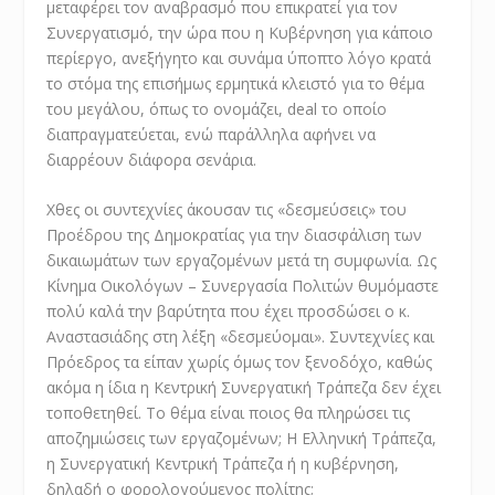
μεταφέρει τον αναβρασμό που επικρατεί για τον
Συνεργατισμό, την ώρα που η Κυβέρνηση για κάποιο
περίεργο, ανεξήγητο και συνάμα ύποπτο λόγο κρατά
το στόμα της επισήμως ερμητικά κλειστό για το θέμα
του μεγάλου, όπως το ονομάζει, deal το οποίο
διαπραγματεύεται, ενώ παράλληλα αφήνει να
διαρρέουν διάφορα σενάρια.
Χθες οι συντεχνίες άκουσαν τις «δεσμεύσεις» του
Προέδρου της Δημοκρατίας για την διασφάλιση των
δικαιωμάτων των εργαζομένων μετά τη συμφωνία. Ως
Κίνημα Οικολόγων – Συνεργασία Πολιτών θυμόμαστε
πολύ καλά την βαρύτητα που έχει προσδώσει ο κ.
Αναστασιάδης στη λέξη «δεσμεύομαι». Συντεχνίες και
Πρόεδρος τα είπαν χωρίς όμως τον ξενοδόχο, καθώς
ακόμα η ίδια η Κεντρική Συνεργατική Τράπεζα δεν έχει
τοποθετηθεί. Το θέμα είναι ποιος θα πληρώσει τις
αποζημιώσεις των εργαζομένων; Η Ελληνική Τράπεζα,
η Συνεργατική Κεντρική Τράπεζα ή η κυβέρνηση,
δηλαδή ο φορολογούμενος πολίτης;