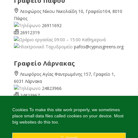
Γραφείο Πάφου
Λεοφώρος Νίκου Νικολαίδη 10, Γραφείο104, 8010
Πάφος
26911692
26912319
09:00 – 15:00 Καθημερινά
pafos@cyprusgreens.org
Γραφείο Λάρνακας
Λεωφόρος Αγίας Φανερωμένης 157, Γραφείο 1,
6031 Λάρνακα
24823966
24823967
08:00 – 16:00 Καθημερινά
larnaka@cyprusgreens.
Cookies To make this site work properly, we sometimes
place small data files called cookies on your device. Most
org
big websites do this too.