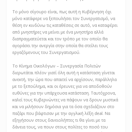
Το μόνο σίγουρο είναι, πως αυτή η Κυβέρνηση όχι
μόνο κατάφερε να ξεπουλήσει τον Συνεργατισμό, να
θέση εν κινδύνω τις καταθέσεις σε αυτό, να καταφέρει
από μνηστήρες να μείνει με ένα μνηστήρα αλλά
διαπραγματεύεται και τον τρόπο με τον οποίο θα
αγοράσει την ανεργία στην οποία θα στείλει τους
εργαζόμενους του Συνεργατισμού.
Το Κίνημα Οικολόγων – Συνεργασία Πολιτών
διερωτάται πλέον γιατί όλη αυτή η κατάσταση γίνεται
ανεκτή, την ώρα που απαιτεί να αρχίσουν, παράλληλα
με το ξεπούλημα, και οι έρευνες για να αποδοθούν
ευθύνες για την υπάρχουσα κατάσταση. Ταυτόχρονα,
καλεί τους Κυβερνώντες να πάψουν να δρουν μυστικά
και να μιλήσουν δημόσια για τα όσα σχεδιάζουν στο
παζάρι που βάφτισαν με την αγγλική λέξη deal. Να
εξηγήσουν στους δανειολήπτες τι θα γίνει με τα
δάνεια τους, να πουν στους πολίτες το ποσό του