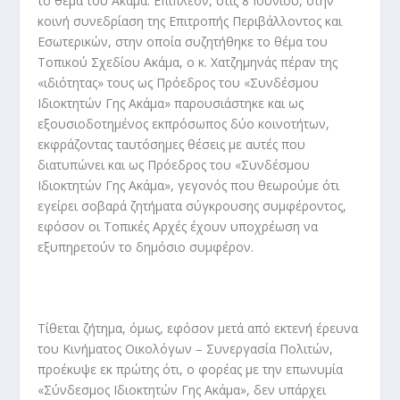
το θέμα του Ακάμα. Επιπλέον, στις 8 Ιουνίου, στην
κοινή συνεδρίαση της Επιτροπής Περιβάλλοντος και
Εσωτερικών, στην οποία συζητήθηκε το θέμα του
Τοπικού Σχεδίου Ακάμα, ο κ. Χατζημηνάς πέραν της
«ιδιότητας» τους ως Πρόεδρος του «Συνδέσμου
Ιδιοκτητών Γης Ακάμα» παρουσιάστηκε και ως
εξουσιοδοτημένος εκπρόσωπος δύο κοινοτήτων,
εκφράζοντας ταυτόσημες θέσεις με αυτές που
διατυπώνει και ως Πρόεδρος του «Συνδέσμου
Ιδιοκτητών Γης Ακάμα», γεγονός που θεωρούμε ότι
εγείρει σοβαρά ζητήματα σύγκρουσης συμφέροντος,
εφόσον οι Τοπικές Αρχές έχουν υποχρέωση να
εξυπηρετούν το δημόσιο συμφέρον.
Τίθεται ζήτημα, όμως, εφόσον μετά από εκτενή έρευνα
του Κινήματος Οικολόγων – Συνεργασία Πολιτών,
προέκυψε εκ πρώτης ότι, ο φορέας με την επωνυμία
«Σύνδεσμος Ιδιοκτητών Γης Ακάμα», δεν υπάρχει