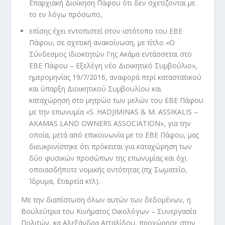
Επαρχιακή Διοίκηση Πάφου ότι δεν σχετίζονται με
το εν λόγω πρόσωπο,
επίσης έχει εντοπιστεί στον ιστότοπο του ΕΒΕ
Πάφου, σε σχετική ανακοίνωση, με τίτλο «Ο
Σύνδεσμος Ιδιοκτητών Γης Ακάμα εντάσσεται στο
ΕΒΕ Πάφου – Εξελέγη νέο Διοικητικό Συμβούλιο»,
ημερομηνίας 19/7/2016, αναφορά περί καταστατικού
και ύπαρξη Διοικητικού Συμβουλίου και
καταχώρηση στο μητρώο των μελών του ΕΒΕ Πάφου
με την επωνυμία «S. HADJIMINAS & M. ASSIKALIS –
AKAMAS LAND OWNERS ASSOCIATION», για την
οποία, μετά από επικοινωνία με το ΕΒΕ Πάφου, μας
διευκρινίστηκε ότι πρόκειται για καταχώρηση των
δύο φυσικών προσώπων της επωνυμίας και όχι
οποιασδήποτε νομικής οντότητας (πχ Σωματείο,
Ίδρυμα, Εταιρεία κτλ).
Με την διαπίστωση όλων αυτών των δεδομένων, η
Βουλεύτρια του Κινήματος Οικολόγων – Συνεργασία
Πολιτών, κα Αλεξάνδρα Ατταλίδου, προχώρησε στην