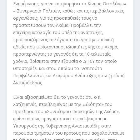
Ενημέρωσης, για να κατηγορήσει το Κίνημα Οικολόγων
– Συνεργασία Πολιτών, καθώς και τις περιβαλλοντικές
οργανώσεις, για τις προσπάθειές τους να
προστατεύσουν τον Ακάμα. Προβάλλει την
επιχειρηματολογία του υπέρ της ανάπτυξης,
προφασιζόμενος την έγνοια του για την υπαρκτή
αδικία που υφίστανται οι ιδιοκτήτες γης του Ακάμα,
προσπερνώντας το γεγονός ότι τα 10 τελευταία
χρόνια, βρίσκεται στην εξουσία ο ΔΗΣΥ τον οποίο
υποστηρίζει και στου οποίου το Ινστιτούτο
Περιβάλλοντος και Αειφόρου Ανάπτυξης ήταν (ή είναι)
Αντιπρόεδρος.
Είναι αξιοσημείωτο δε, το γεγονός ότι, ο κ.
Χατζημηνάς, περιβλημένος με την «ιδιότητα» του
Προέδρου του «Συνδέσμου Ιδιοκτητών Γης Ακάμα»,
φαίνεται πως πραγματοποιεί συσκέψεις και με
Υπουργούς της Κυβέρνησης Αναστασιάδη, στην
παρουσία τμημάτων του κράτους που ασχολούνται με