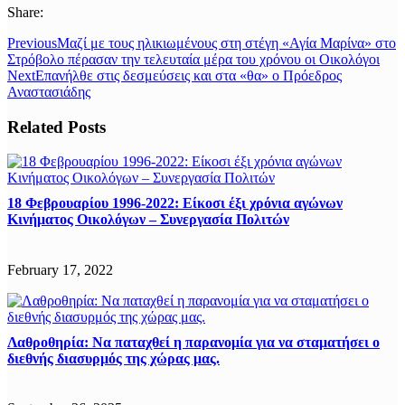
Share:
Previous
Μαζί με τους ηλικιωμένους στη στέγη «Αγία Μαρίνα» στο
Στρόβολο πέρασαν την τελευταία μέρα του χρόνου οι Οικολόγοι
Next
Επανήλθε στις δεσμεύσεις και στα «θα» ο Πρόεδρος
Αναστασιάδης
Related Posts
18 Φεβρουαρίου 1996-2022: Είκοσι έξι χρόνια αγώνων
Κινήματος Οικολόγων – Συνεργασία Πολιτών
February 17, 2022
Λαθροθηρία: Να παταχθεί η παρανομία για να σταματήσει ο
διεθνής διασυρμός της χώρας μας.