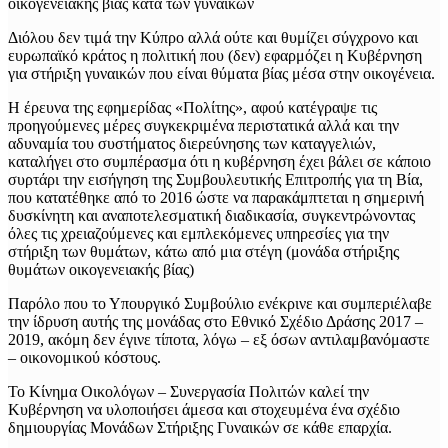
Διόλου δεν τιμά την Κύπρο αλλά ούτε και θυμίζει σύγχρονο και
ευρωπαϊκό κράτος η πολιτική που (δεν) εφαρμόζει η Κυβέρνηση
για στήριξη γυναικών που είναι θύματα βίας μέσα στην οικογένεια.
Η έρευνα της εφημερίδας «Πολίτης», αφού κατέγραψε τις
προηγούμενες μέρες συγκεκριμένα περιστατικά αλλά και την
αδυναμία του συστήματος διερεύνησης των καταγγελιών,
καταλήγει στο συμπέρασμα ότι η κυβέρνηση έχει βάλει σε κάποιο
συρτάρι την εισήγηση της Συμβουλευτικής Επιτροπής για τη Βία,
που κατατέθηκε από το 2016 ώστε να παρακάμπτεται η σημερινή
δυσκίνητη και αναποτελεσματική διαδικασία, συγκεντρώνοντας
όλες τις χρειαζούμενες και εμπλεκόμενες υπηρεσίες για την
στήριξη των θυμάτων, κάτω από μια στέγη (μονάδα στήριξης
θυμάτων οικογενειακής βίας)
Παρόλο που το Υπουργικό Συμβούλιο ενέκρινε και συμπεριέλαβε
την ίδρυση αυτής της μονάδας στο Εθνικό Σχέδιο Δράσης 2017 –
2019, ακόμη δεν έγινε τίποτα, λόγω – εξ όσων αντιλαμβανόμαστε
– οικονομικού κόστους.
Το Κίνημα Οικολόγων – Συνεργασία Πολιτών καλεί την
Κυβέρνηση να υλοποιήσει άμεσα και στοχευμένα ένα σχέδιο
δημιουργίας Μονάδων Στήριξης Γυναικών σε κάθε επαρχία.