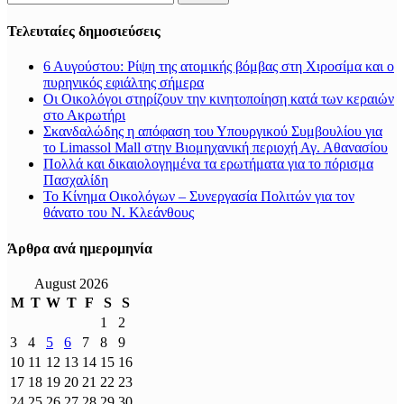
for:
Τελευταίες δημοσιεύσεις
6 Αυγούστου: Ρίψη της ατομικής βόμβας στη Χιροσίμα και ο
πυρηνικός εφιάλτης σήμερα
Οι Οικολόγοι στηρίζουν την κινητοποίηση κατά των κεραιών
στο Ακρωτήρι
Σκανδαλώδης η απόφαση του Υπουργικού Συμβουλίου για
το Limassol Mall στην Βιομηχανική περιοχή Αγ. Αθανασίου
Πολλά και δικαιολογημένα τα ερωτήματα για το πόρισμα
Πασχαλίδη
Το Κίνημα Οικολόγων – Συνεργασία Πολιτών για τον
θάνατο του Ν. Κλεάνθους
Άρθρα ανά ημερομηνία
August 2026
M
T
W
T
F
S
S
1
2
3
4
5
6
7
8
9
10
11
12
13
14
15
16
17
18
19
20
21
22
23
24
25
26
27
28
29
30