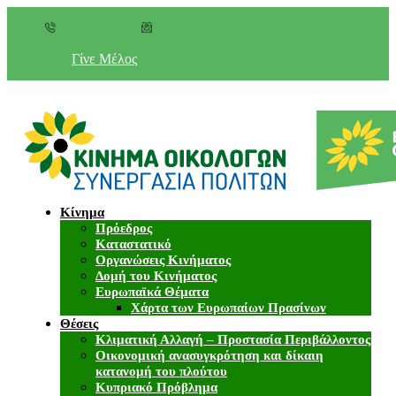
+357 22 518787
info@cyprusgreens.org
Γίνε Μέλος
Κίνημα
Πρόεδρος
Καταστατικό
Οργανώσεις Κινήματος
Δομή του Κινήματος
Ευρωπαϊκά Θέματα
Χάρτα των Ευρωπαίων Πρασίνων
Θέσεις
Κλιματική Αλλαγή – Προστασία Περιβάλλοντος
Οικονομική ανασυγκρότηση και δίκαιη
κατανομή του πλούτου
Κυπριακό Πρόβλημα