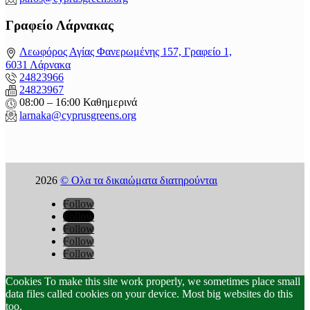
Γραφείο Λάρνακας
Λεωφόρος Αγίας Φανερωμένης 157, Γραφείο 1,
6031 Λάρνακα
24823966
24823967
08:00 – 16:00 Καθημερινά
larnaka@cyprusgreens.
org
2026
© Ολα τα δικαιώματα διατηρούνται
Follow
Follow
Follow
Follow
Follow
Cookies To make this site work properly, we sometimes place small
data files called cookies on your device. Most big websites do this
too.