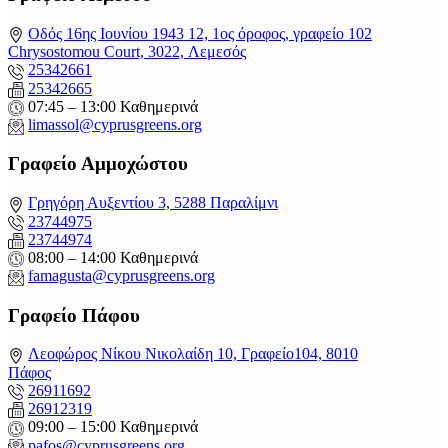
Οδός 16ης Ιουνίου 1943 12, 1ος όροφος, γραφείο 102
Chrysostomou Court, 3022, Λεμεσός
25342661
25342665
07:45 – 13:00 Καθημερινά
limassol@
cyprusgreens.org
Γραφείο Αμμοχώστου
Γρηγόρη Αυξεντίου 3, 5288 Παραλίμνι
23744975
23744974
08:00 – 14:00 Καθημερινά
famagusta@
cyprusgreens.org
Γραφείο Πάφου
Λεοφώρος Νίκου Νικολαίδη 10, Γραφείο104, 8010
Πάφος
26911692
26912319
09:00 – 15:00 Καθημερινά
pafos@cyprusgreens.org