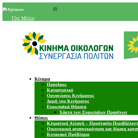
+357 22 518787
info@cyprusgreens.org
Γίνε Μέλος
Κίνημα
Πρόεδρος
Καταστατικό
Οργανώσεις Κινήματος
Δομή του Κινήματος
Ευρωπαϊκά Θέματα
Χάρτα των Ευρωπαίων Πρασίνων
Θέσεις
Κλιματική Αλλαγή – Προστασία Περιβάλλον
Οικονομική ανασυγκρότηση και δίκαιη κατα
Κυπριακό Πρόβλημα