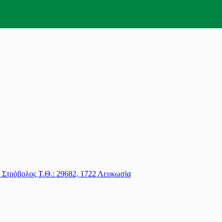
1 Στρόβολος Τ.Θ.: 29682, 1722 Λευκωσία