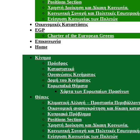
Positions Section
Χρηστή Διοίκηση και Δίκαιη Κοινωνία.
Κοινωνική Συνοχή και Πολιτικές Εσωτερική
Ενίσχυση Κοινωνίας των Πολιτών
Οικονομικές Καταστάσεις
EGP
Charter of the European Greens
Επικοινωνία
Home
Κίνημα
Πρόεδρος
Καταστατικό
Οργανώσεις Κινήματος
Δομή του Κινήματος
Ευρωπαϊκά Θέματα
Χάρτα των Ευρωπαίων Πρασίνων
Θέσεις
Κλιματική Αλλαγή – Προστασία Περιβάλλον
Οικονομική ανασυγκρότηση και δίκαιη κατα
Κυπριακό Πρόβλημα
Positions Section
Χρηστή Διοίκηση και Δίκαιη Κοινωνία.
Κοινωνική Συνοχή και Πολιτικές Εσωτερική
Ενίσχυση Κοινωνίας των Πολιτών