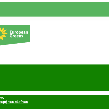
τος
νομή του πλούτου