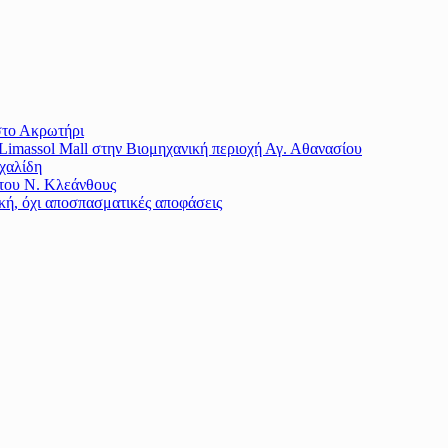
στο Ακρωτήρι
imassol Mall στην Βιομηχανική περιοχή Αγ. Αθανασίου
χαλίδη
 του Ν. Κλεάνθους
κή, όχι αποσπασματικές αποφάσεις