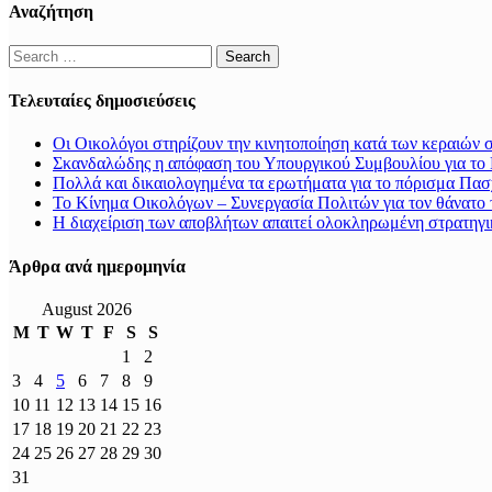
Αναζήτηση
Search
for:
Τελευταίες δημοσιεύσεις
Οι Οικολόγοι στηρίζουν την κινητοποίηση κατά των κεραιών 
Σκανδαλώδης η απόφαση του Υπουργικού Συμβουλίου για το L
Πολλά και δικαιολογημένα τα ερωτήματα για το πόρισμα Πασ
Το Κίνημα Οικολόγων – Συνεργασία Πολιτών για τον θάνατο
Η διαχείριση των αποβλήτων απαιτεί ολοκληρωμένη στρατηγι
Άρθρα ανά ημερομηνία
August 2026
M
T
W
T
F
S
S
1
2
3
4
5
6
7
8
9
10
11
12
13
14
15
16
17
18
19
20
21
22
23
24
25
26
27
28
29
30
31