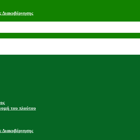
ς Διακυβέρνησης
τος
νομή του πλούτου
ς Διακυβέρνησης