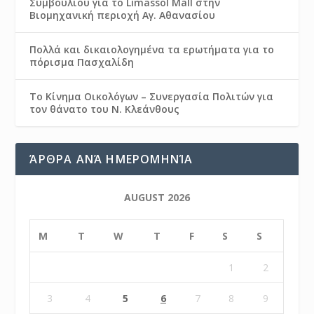
Συμβουλίου για το Limassol Mall στην
Βιομηχανική περιοχή Αγ. Αθανασίου
Πολλά και δικαιολογημένα τα ερωτήματα για το
πόρισμα Πασχαλίδη
Το Κίνημα Οικολόγων – Συνεργασία Πολιτών για
τον θάνατο του Ν. Κλεάνθους
ΆΡΘΡΑ ΑΝΆ ΗΜΕΡΟΜΗΝΊΑ
AUGUST 2026
M
T
W
T
F
S
S
1
2
3
4
5
6
7
8
9