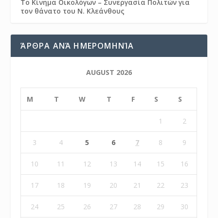
Το Κίνημα Οικολόγων – Συνεργασία Πολιτών για
τον θάνατο του Ν. Κλεάνθους
ΆΡΘΡΑ ΑΝΆ ΗΜΕΡΟΜΗΝΊΑ
AUGUST 2026
M
T
W
T
F
S
S
1
2
3
4
5
6
7
8
9
10
11
12
13
14
15
16
17
18
19
20
21
22
23
24
25
26
27
28
29
30