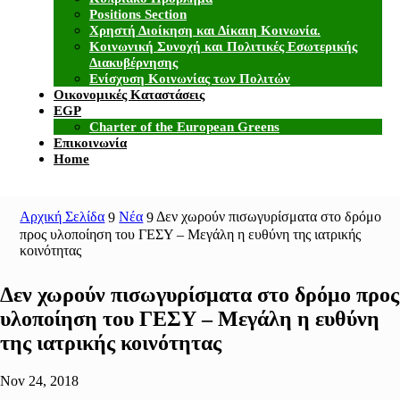
Positions Section
Χρηστή Διοίκηση και Δίκαιη Κοινωνία.
Κοινωνική Συνοχή και Πολιτικές Εσωτερικής
Διακυβέρνησης
Ενίσχυση Κοινωνίας των Πολιτών
Οικονομικές Καταστάσεις
EGP
Charter of the European Greens
Επικοινωνία
Home
Αρχική Σελίδα
Νέα
Δεν χωρούν πισωγυρίσματα στο δρόμο
9
9
προς υλοποίηση του ΓΕΣΥ – Μεγάλη η ευθύνη της ιατρικής
κοινότητας
Δεν χωρούν πισωγυρίσματα στο δρόμο προς
υλοποίηση του ΓΕΣΥ – Μεγάλη η ευθύνη
της ιατρικής κοινότητας
Nov 24, 2018