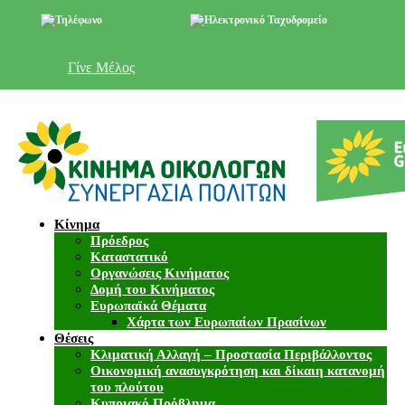
+357 22 518787
info@cyprusgreens.org
Γίνε Μέλος
Κίνημα
Πρόεδρος
Καταστατικό
Οργανώσεις Κινήματος
Δομή του Κινήματος
Ευρωπαϊκά Θέματα
Χάρτα των Ευρωπαίων Πρασίνων
Θέσεις
Κλιματική Αλλαγή – Προστασία Περιβάλλοντος
Οικονομική ανασυγκρότηση και δίκαιη κατανομή
του πλούτου
Κυπριακό Πρόβλημα