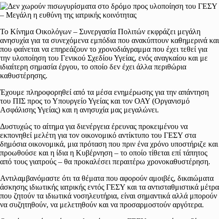
Το Κίνημα Οικολόγων – Συνεργασία Πολιτών εκφράζει μεγάλη
ανησυχία για τα συνεχόμενα εμπόδια που ανακύπτουν καθημερινά και
που φαίνεται να επηρεάζουν το χρονοδιάγραμμα που έχει τεθεί για
την υλοποίηση του Γενικού Σχεδίου Υγείας, ενός αναγκαίου και με
ιδιαίτερη σημασία έργου, το οποίο δεν έχει άλλα περιθώρια
καθυστέρησης.
Έχουμε πληροφορηθεί από τα μέσα ενημέρωσης για την απάντηση
του ΠΙΣ προς το Υπουργείο Υγείας και τον ΟΑΥ (Οργανισμό
Ασφάλισης Υγείας) και η ανησυχία μας μεγαλώνει.
Δυστυχώς το αίτημα για διενέργεια έρευνας προκειμένου να
εκπονηθεί μελέτη για τον οικονομικό αντίκτυπο του ΓΕΣΥ στα
δημόσια οικονομικά, μια πρόταση που πριν ένα χρόνο υποστήριζε και
προωθούσε και η ίδια η Κυβέρνηση – το οποίο τίθεται επί τάπητος
από τους γιατρούς – θα προκαλέσει περαιτέρω χρονοκαθυστέρηση.
Αντιλαμβανόμαστε ότι τα θέματα που αφορούν αμοιβές, δικαιώματα
άσκησης ιδιωτικής ιατρικής εντός ΓΕΣΥ και τα αντισταθμιστικά μέτρα
που ζητούν τα ιδιωτικά νοσηλευτήρια, είναι σημαντικά αλλά μπορούν
να συζητηθούν, να μελετηθούν και να προσαρμοστούν αργότερα.