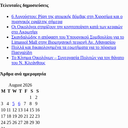
Τελευταίες δημοσιεύσεις
6 Αυγούστου: Ρίψη της ατομικής βόμβας στη Χιροσίμα και ο
πυρηνικός εφιάλτης σήμερα
Οι Οικολόγοι στηρίζουν την κινητοποίηση κατά των κεραιών
στο Ακρωτήρι
Σκανδαλώδης η απόφαση του Υπουργικού Συμβουλίου για το
Limassol Mall στην Βιομηχανική περιοχή Αγ. Αθανασίου
Πολλά και δικαιολογημένα τα ερωτήματα για το πόρισμα
Πασχαλίδη
Το Κίνημα Οικολόγων – Συνεργασία Πολιτών για τον θάνατο
του Ν. Κλεάνθους
Άρθρα ανά ημερομηνία
August 2026
M
T
W
T
F
S
S
1
2
3
4
5
6
7
8
9
10
11
12
13
14
15
16
17
18
19
20
21
22
23
24
25
26
27
28
29
30