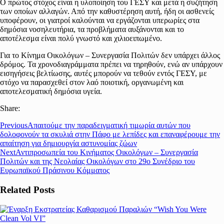
Ο πρώτος στόχος είναι η υλοποίηση του ΓΕΣΥ και μετά η συζήτηση
των οποίων αλλαγών. Από την καθυστέρηση αυτή, ήδη οι ασθενείς
υποφέρουν, οι γιατροί καλούνται να εργάζονται υπερωρίες στα
δημόσια νοσηλευτήρια, τα προβλήματα αυξάνονται και το
αποτέλεσμα είναι πολύ γνωστό και χιλιοειπωμένο.
Για το Κίνημα Οικολόγων – Συνεργασία Πολιτών δεν υπάρχει άλλος
δρόμος. Τα χρονοδιαγράμματα πρέπει να τηρηθούν, ενώ αν υπάρχουν
εισηγήσεις βελτίωσης, αυτές μπορούν να τεθούν εντός ΓΕΣΥ, με
στόχο να παρασχεθεί στον λαό ποιοτική, οργανωμένη και
αποτελεσματική δημόσια υγεία.
Share:
Previous
Απαιτούμε την παραδειγματική τιμωρία αυτών που
δολοφονούν τα σκυλιά στην Πάφο με λεπίδες και επαναφέρουμε την
απαίτηση για δημιουργία αστυνομίας ζώων
Next
Αντιπροσωπεία του Κινήματος Οικολόγων – Συνεργασία
Πολιτών και της Νεολαίας Οικολόγων στο 29ο Συνέδριο του
Ευρωπαϊκού Πράσινου Κόμματος
Related Posts