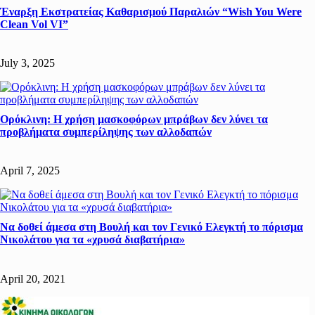
Έναρξη Εκστρατείας Καθαρισμού Παραλιών “Wish You Were
Clean Vol VI”
July 3, 2025
Ορόκλινη: Η χρήση μασκοφόρων μπράβων δεν λύνει τα
προβλήματα συμπερίληψης των αλλοδαπών
April 7, 2025
Να δοθεί άμεσα στη Βουλή και τον Γενικό Ελεγκτή το πόρισμα
Νικολάτου για τα «χρυσά διαβατήρια»
April 20, 2021