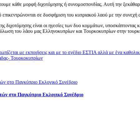
τουμε κάθε μορφή διχοτόμησης ή συνομοσπονδίας. Αυτή την ξεκάθα
ό επικεντρώνονται σε δυσφήμιση του κυπριακού λαού με την συνεχή 
ης διχοτόμησης είναι οι ηγεσίες των δυο κομμάτων, υποσκάπτοντας κα
ούλωση του λάου μας Ελληνοκυπρίων και Τουρκοκυπρίων στην τουρκι
ωπίζεται με εκποιήσεις και με το σχέδιο ΕΣΤΙΑ αλλά με ένα καθολι
λάδας- Τουρκοκυπρίων
τών στο Παγκύπριο Εκλογικό Συνέδριο