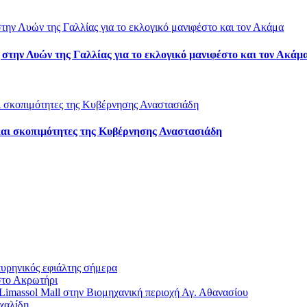
την Λυών της Γαλλίας για το εκλογικό μανιφέστο και τον Ακάμ
και σκοπιμότητες της Κυβέρνησης Αναστασιάδη
πυρηνικός εφιάλτης σήμερα
στο Ακρωτήρι
imassol Mall στην Βιομηχανική περιοχή Αγ. Αθανασίου
χαλίδη