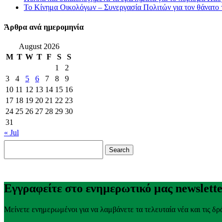
Το Κίνημα Οικολόγων – Συνεργασία Πολιτών για τον θάνατο
Άρθρα ανά ημερομηνία
August 2026
M
T
W
T
F
S
S
1
2
3
4
5
6
7
8
9
10
11
12
13
14
15
16
17
18
19
20
21
22
23
24
25
26
27
28
29
30
31
« Jul
Search
for:
Εγγραφείτε στο ενημερωτικό μας newslett
Μείνετε ενημερωμένοι για να λαμβάνετε τα τελευταία νέα και τις δρ