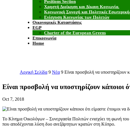
Positions Section
Χρηστή Διοίκηση και Δίκαιη Κοινωνία.
Κοινωνική Συνοχή και Πολιτικές Εσωτερική
Ενίσχυση Κοινωνίας των Πολιτών
Οικονομικές Καταστάσεις
EGP
Charter of the European Greens
Επικοινωνία
Home
Αρχική Σελίδα
9
Νέα
9
Είναι προσβολή να υποστηρίζουν κ
Είναι προσβολή να υποστηρίζουν κάποιοι ό
Oct 7, 2018
Το Κίνημα Οικολόγων – Συνεργασία Πολιτών ενισχύει τη φωνή του Π
που αποδέχονται λύση δυο ανεξάρτητων κρατών στη Κύπρο.