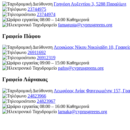
Γρηγόρη Αυξεντίου 3, 5288 Παραλίμνι
23744975
23744974
08:00 – 14:00 Καθημερινά
famagusta@
cyprusgreens.org
Γραφείο Πάφου
Λεοφώρος Νίκου Νικολαίδη 10, Γραφεί
26911692
26912319
09:00 – 15:00 Καθημερινά
pafos@cyprusgreens.org
Γραφείο Λάρνακας
Λεωφόρος Αγίας Φανερωμένης 157, Γρα
24823966
24823967
08:00 – 16:00 Καθημερινά
larnaka@cyprusgreens.
org