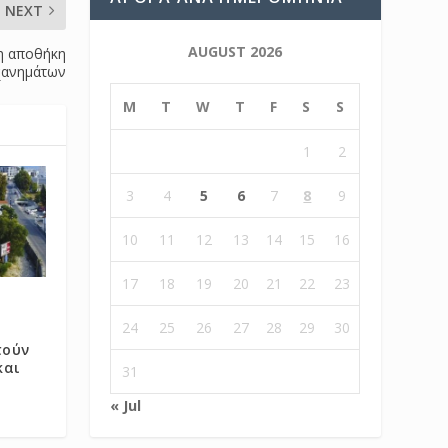
NEXT
AUGUST 2026
η αποθήκη
χανημάτων
M
T
W
T
F
S
S
1
2
3
4
5
6
7
8
9
10
11
12
13
14
15
16
17
18
19
20
21
22
23
24
25
26
27
28
29
30
τούν
και
31
« Jul