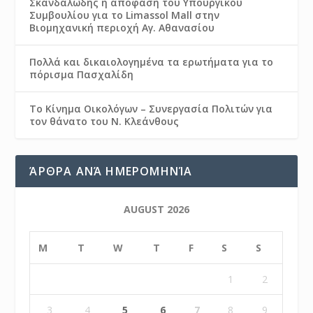
Σκανδαλώδης η απόφαση του Υπουργικού
Συμβουλίου για το Limassol Mall στην
Βιομηχανική περιοχή Αγ. Αθανασίου
Πολλά και δικαιολογημένα τα ερωτήματα για το
πόρισμα Πασχαλίδη
Το Κίνημα Οικολόγων – Συνεργασία Πολιτών για
τον θάνατο του Ν. Κλεάνθους
ΆΡΘΡΑ ΑΝΆ ΗΜΕΡΟΜΗΝΊΑ
AUGUST 2026
M
T
W
T
F
S
S
1
2
3
4
5
6
7
8
9