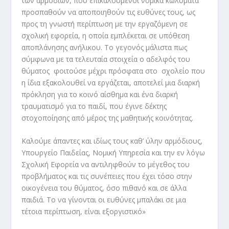
των αρμοδίων, που επικαλούμενοι νομικά κωλύματα
προσπαθούν να αποποιηθούν τις ευθύνες τους, ως
προς τη γνωστή περίπτωση με την εργαζόμενη σε
σχολική εφορεία, η οποία εμπλέκεται σε υπόθεση
αποπλάνησης ανήλικου. Το γεγονός μάλιστα πως
σύμφωνα με τα τελευταία στοιχεία ο αδελφός του
θύματος φοιτούσε μέχρι πρόσφατα στο σχολείο που
η ίδια εξακολουθεί να εργάζεται, αποτελεί μια διαρκή
πρόκληση για το κοινό αίσθημα και ένα διαρκή
τραυματισμό για το παιδί, που έγινε δέκτης
στοχοποίησης από μέρος της μαθητικής κοινότητας.
Καλούμε άπαντες και ιδίως τους καθ’ ύλην αρμόδιους,
Υπουργείο Παιδείας, Νομική Υπηρεσία και την εν λόγω
Σχολική Εφορεία να αντιληφθούν το μέγεθος του
προβλήματος και τις συνέπειες που έχει τόσο στην
οικογένεια του θύματος, όσο πιθανό και σε άλλα
παιδιά. Το να γίνονται οι ευθύνες μπαλάκι σε μια
τέτοια περίπτωση, είναι εξοργιστικό»