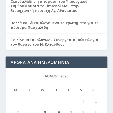
Σκανδαλώδης η απόφαση του Υπουργικού
Συμβουλίου για το Limassol Mall στην
Βιομηχανική περιοχή Αγ. Αθανασίου
Πολλά και δικαιολογημένα τα ερωτήματα για το
πόρισμα Πασχαλίδη
Το Κίνημα Οικολόγων – Συνεργασία Πολιτών για
τον θάνατο του Ν. Κλεάνθους
ΆΡΘΡΑ ΑΝΆ ΗΜΕΡΟΜΗΝΊΑ
AUGUST 2026
M
T
W
T
F
S
S
1
2
3
4
5
6
7
8
9