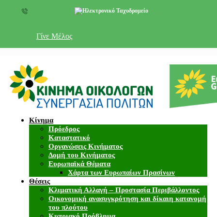
+357 22 518787
info@cyprusgreens.org
Γίνε Μέλος
Κίνημα
Πρόεδρος
Καταστατικό
Οργανώσεις Κινήματος
Δομή του Κινήματος
Ευρωπαϊκά Θέματα
Χάρτα των Ευρωπαίων Πρασίνων
Θέσεις
Κλιματική Αλλαγή – Προστασία Περιβάλλοντος
Οικονομική ανασυγκρότηση και δίκαιη κατανομή
του πλούτου
Κυπριακό Πρόβλημα