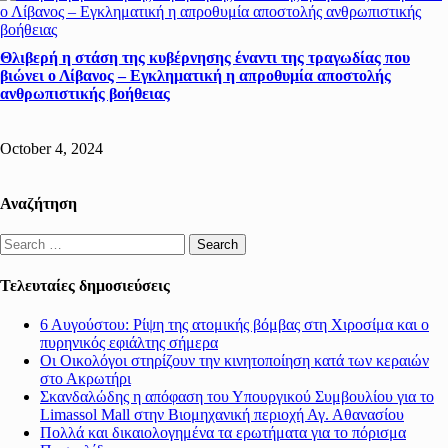
Θλιβερή η στάση της κυβέρνησης έναντι της τραγωδίας που
βιώνει ο Λίβανος – Εγκληματική η απροθυμία αποστολής
ανθρωπιστικής βοήθειας
October 4, 2024
Αναζήτηση
Search
for:
Τελευταίες δημοσιεύσεις
6 Αυγούστου: Ρίψη της ατομικής βόμβας στη Χιροσίμα και ο
πυρηνικός εφιάλτης σήμερα
Οι Οικολόγοι στηρίζουν την κινητοποίηση κατά των κεραιών
στο Ακρωτήρι
Σκανδαλώδης η απόφαση του Υπουργικού Συμβουλίου για το
Limassol Mall στην Βιομηχανική περιοχή Αγ. Αθανασίου
Πολλά και δικαιολογημένα τα ερωτήματα για το πόρισμα