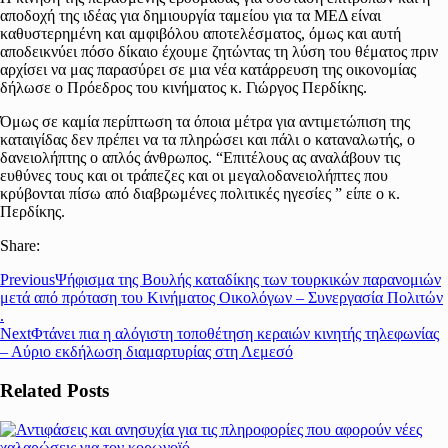
αποδοχή της ιδέας για δημιουργία ταμείου για τα ΜΕΔ είναι
καθυστερημένη και αμφιβόλου αποτελέσματος, όμως και αυτή
αποδεικνύει πόσο δίκαιο έχουμε ζητώντας τη λύση του θέματος πριν
αρχίσει να μας παρασύρει σε μια νέα κατάρρευση της οικονομίας
δήλωσε ο Πρόεδρος του κινήματος κ. Γιώργος Περδίκης.
Όμως σε καμία περίπτωση τα όποια μέτρα για αντιμετώπιση της
καταιγίδας δεν πρέπει να τα πληρώσει και πάλι ο καταναλωτής, ο
δανειολήπτης ο απλός άνθρωπος. “Επιτέλους ας αναλάβουν τις
ευθύνες τους και οι τράπεζες και οι μεγαλοδανειολήπτες που
κρύβονται πίσω από διαβρωμένες πολιτικές ηγεσίες ” είπε ο κ.
Περδίκης.
Share:
Previous
Ψήφισμα της Βουλής καταδίκης των τουρκικών παρανομιών
μετά από πρόταση του Κινήματος Οικολόγων – Συνεργασία Πολιτών
.
Next
Φτάνει πια η αλόγιστη τοποθέτηση κεραιών κινητής τηλεφωνίας
– Αύριο εκδήλωση διαμαρτυρίας στη Λεμεσό
Related Posts