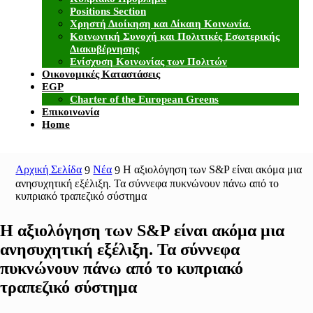
Positions Section
Χρηστή Διοίκηση και Δίκαιη Κοινωνία.
Κοινωνική Συνοχή και Πολιτικές Εσωτερικής
Διακυβέρνησης
Ενίσχυση Κοινωνίας των Πολιτών
Οικονομικές Καταστάσεις
EGP
Charter of the European Greens
Επικοινωνία
Home
Αρχική Σελίδα
Νέα
Η αξιολόγηση των S&P είναι ακόμα μια
9
9
ανησυχητική εξέλιξη. Τα σύννεφα πυκνώνουν πάνω από το
κυπριακό τραπεζικό σύστημα
Η αξιολόγηση των S&P είναι ακόμα μια
ανησυχητική εξέλιξη. Τα σύννεφα
πυκνώνουν πάνω από το κυπριακό
τραπεζικό σύστημα