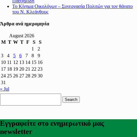
Πασχαλίδη
Το Κίνημα Οικολόγων – Συνεργασία Πολιτών για τον θάνατο
του Ν. Κλεάνθους
Άρθρα ανά ημερομηνία
August 2026
M
T
W
T
F
S
S
1
2
3
4
5
6
7
8
9
10
11
12
13
14
15
16
17
18
19
20
21
22
23
24
25
26
27
28
29
30
31
« Jul
Search
for:
Εγγραφείτε στο ενημερωτικό μας
newsletter