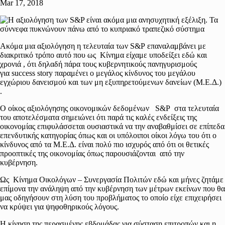
Mar 17, 2018
Ακόμα μια αξιολόγηση η τελευταία των S&P επαναλαμβάνει με
διακριτικό τρόπο αυτό που ως Κίνημα είχαμε υποδείξει εδώ και
χρονιά , ότι δηλαδή πάρα τους κυβερνητικούς πανηγυρισμούς
για success story παραμένει ο μεγάλος κίνδυνος του μεγάλου
εγχώριου δανεισμού και των μη εξυπηρετούμενων δανείων (Μ.Ε.Δ.)
.
Ο οίκος αξιολόγησης οικονομικών δεδομένων S&P στα τελευταία
του αποτελέσματα σημειώνει ότι παρά τις καλές ενδείξεις της
οικονομίας επιφυλάσσεται ουσιαστικά να την αναβαθμίσει σε επίπεδα
επενδυτικής κατηγορίας όπως και οι υπόλοιποι οίκοι λόγω του ότι ο
κίνδυνος από τα Μ.Ε.Δ. είναι πολύ πιο ισχυρός από ότι οι θετικές
προοπτικές της οικονομίας όπως παρουσιάζονται από την
κυβέρνηση.
Ως Κίνημα Οικολόγων – Συνεργασία Πολιτών εδώ και μήνες ζητάμε
επίμονα την ανάληψη από την κυβέρνηση των μέτρων εκείνων που θα
μας οδηγήσουν στη λύση του προβλήματος το οποίο είχε επιχειρήσει
να κρύψει για ψηφοθηρικούς λόγους.
Η κίνηση της περασμένης εβδομάδας για σύσταση επιτροπών και η