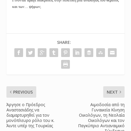
Γίνονται άραγε διακρίσεις στην πολιτική βία αναλόγως του θέματος
και των… ψήφων;
SHARE:
PREVIOUS
NEXT
Άργησε ο Πρόεδρος
Αιμοδοσία από τη
Αναστασιάδης να
Γυναικεία Κίνηση
διαμαρτυρηθεί για τον
Οικολόγων, τη Νεολαία
μονόπλευρο ρόλο του κ.
Οικολόγων και τον
Άιντε υπέρ της Τουρκίας
Παγκύπριο Αντιαναιμικό
Σύνδεσμο