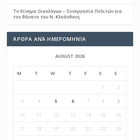
Το Κίνημα Οικολόγων – Συνεργασία Πολιτών για
τον θάνατο του Ν. Κλεάνθους
ΆΡΘΡΑ ΑΝΆ ΗΜΕΡΟΜΗΝΊΑ
AUGUST 2026
M
T
W
T
F
S
S
1
2
3
4
5
6
7
8
9
10
11
12
13
14
15
16
17
18
19
20
21
22
23