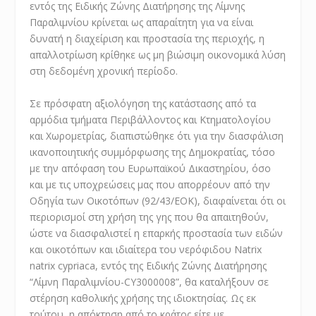
εντός της Ειδικής Ζώνης Διατήρησης της Λίμνης
Παραλιμνίου κρίνεται ως απαραίτητη για να είναι
δυνατή η διαχείριση και προστασία της περιοχής, η
απαλλοτρίωση κρίθηκε ως μη βιώσιμη οικονομικά λύση
στη δεδομένη χρονική περίοδο.
Σε πρόσφατη αξιολόγηση της κατάστασης από τα
αρμόδια τμήματα Περιβάλλοντος και Κτηματολογίου
και Χωρομετρίας, διαπιστώθηκε ότι για την διασφάλιση
ικανοποιητικής συμμόρφωσης της Δημοκρατίας, τόσο
με την απόφαση του Ευρωπαϊκού Δικαστηρίου, όσο
και με τις υποχρεώσεις μας που απορρέουν από την
Οδηγία των Οικοτόπων (92/43/ΕΟΚ), διαφαίνεται ότι οι
περιορισμοί στη χρήση της γης που θα απαιτηθούν,
ώστε να διασφαλιστεί η επαρκής προστασία των ειδών
και οικοτόπων και ιδιαίτερα του νερόφιδου Natrix
natrix cypriaca, εντός της Ειδικής Ζώνης Διατήρησης
“Λίμνη Παραλιμνίου-CΥ3000008”, θα καταλήξουν σε
στέρηση καθολικής χρήσης της ιδιοκτησίας. Ως εκ
τούτου, η απόκτηση από το κράτος είτε με