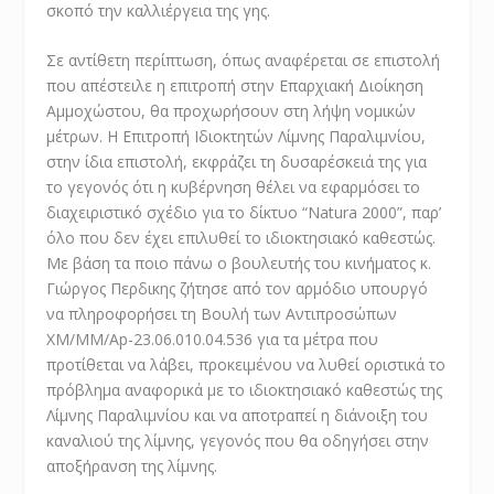
σκοπό την καλλιέργεια της γης.
Σε αντίθετη περίπτωση, όπως αναφέρεται σε επιστολή
που απέστειλε η επιτροπή στην Επαρχιακή Διοίκηση
Αμμοχώστου, θα προχωρήσουν στη λήψη νομικών
μέτρων. Η Επιτροπή Ιδιοκτητών Λίμνης Παραλιμνίου,
στην ίδια
επιστολή, εκφράζει τη δυσαρέσκειά της για
το γεγονός ότι η κυβέρνηση θέλει να εφαρμόσει το
διαχειριστικό σχέδιο για το δίκτυο “Natura 2000”, παρ’
όλο που δεν έχει επιλυθεί το ιδιοκτησιακό καθεστώς.
Με βάση τα ποιο πάνω ο βουλευτής του κινήματος κ.
Γιώργος Περδικης ζήτησε από τον αρμόδιο υπουργό
να πληροφορήσει τη Βουλή των Αντιπροσώπων
XM/MM/Ap-23.06.010.04.536 για τα μέτρα που
προτίθεται να λάβει, προκειμένου να λυθεί οριστικά το
πρόβλημα αναφορικά με το ιδιοκτησιακό καθεστώς της
Λίμνης Παραλιμνίου και να αποτραπεί η διάνοιξη του
καναλιού της λίμνης, γεγονός που θα οδηγήσει στην
αποξήρανση της λίμνης.