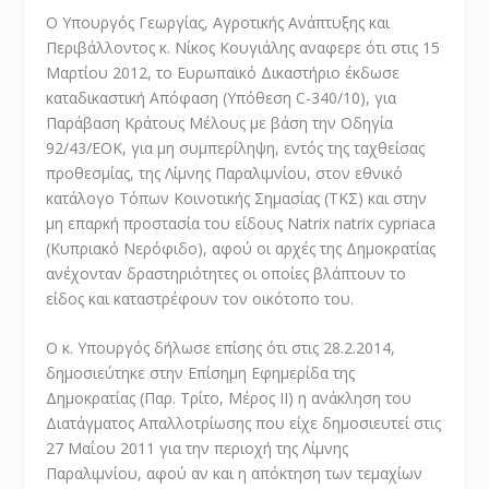
Ο Υπουργός Γεωργίας, Αγροτικής Ανάπτυξης και
Περιβάλλοντος κ. Νίκος Κουγιάλης αναφερε ότι στις 15
Μαρτίου 2012, το Ευρωπαϊκό Δικαστήριο έκδωσε
καταδικαστική Απόφαση (Υπόθεση C-340/10), για
Παράβαση Κράτους Μέλους με βάση την Οδηγία
92/43/ΕΟΚ, για μη συμπερίληψη, εντός της ταχθείσας
προθεσμίας, της Λίμνης Παραλιμνίου, στον εθνικό
κατάλογο Τόπων Κοινοτικής Σημασίας (ΤΚΣ) και στην
μη επαρκή προστασία του είδους Νatrix natrix cypriaca
(Κυπριακό Νερόφιδο), αφού οι αρχές της Δημοκρατίας
ανέχονταν δραστηριότητες οι οποίες βλάπτουν το
είδος και καταστρέφουν τον οικότοπο του.
Ο κ. Υπουργός δήλωσε επίσης ότι στις 28.2.2014,
δημοσιεύτηκε στην Επίσημη Εφημερίδα της
Δημοκρατίας (Παρ. Τρίτο, Μέρος II) η ανάκληση του
Διατάγματος Απαλλοτρίωσης που είχε δημοσιευτεί στις
27 Μαΐου 2011 για την περιοχή της Λίμνης
Παραλιμνίου, αφού αν και η απόκτηση των τεμαχίων