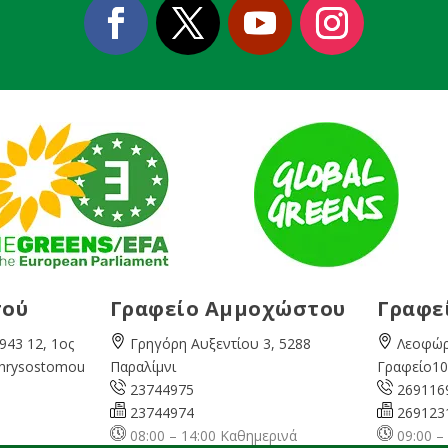
σού
Γραφείο Αμμοχώστου
Γραφε
943 12, 1ος
Γρηγόρη Αυξεντίου 3, 5288
Λεοφώρ
Chrysostomou
Παραλίμνι
Γραφείο10
23744975
269116
23744974
269123
08:00 – 14:00 Καθημερινά
09:00 –