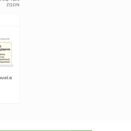
ΖΩΩΝ
ουσία