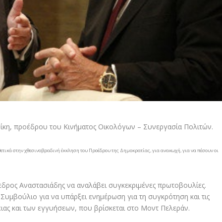
δίκη, προέδρου του Κινήματος Οικολόγων – Συνεργασία Πολιτών.
ετικά στην χθεσινοβραδινή έκκληση του Προέδρου της Δημοκρατίας, για ανακωχή, για να πέσουν οι
ρόεδρος Αναστασιάδης να αναλάβει συγκεκριμένες πρωτοβουλίες.
 Συμβούλιο για να υπάρξει ενημέρωση για τη συγκρότηση και τις
ειας και των εγγυήσεων, που βρίσκεται στο Μοντ Πελεράν.