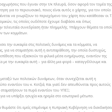
αραχωρήσεις που έγιναν στην τ/κ πλευρά, όσον αφορά τον τομέα της
τηση για το περιουσιακό, ποιος είναι αυτός ο χάρτης, για τον οποίο
ίνεται να γνωρίζουν το περιεχόμενο του χάρτη που κατάθεσαν οι Τ
νομικών, τις οποίες ουδέποτε έχουμε διαβάσει και όπως
 τελευταία συνεδρίαση ήταν πλημμελής. Υπάρχουν θέματα τα οποί
ν των κομμάτων.
ι την ευκαιρία στις πολιτικές δυνάμεις και τα κόμματα, να
ς, για να σταματήσει αυτή η αντιπαράθεση, την οποία δυστυχώς,
επίθεση που εξασκούν τα φιλικά μέσα ενημέρωσης, εναντίον της
ία με την ευκαιρία αυτή – για άλλη μια φορά – καταγγέλλουμε και
μεταξύ των πολιτικών δυνάμεων, όταν συνεχίζεται αυτή η
ύπο εναντίον του κ. Κοτζιά; Και γιατί δεν απευθύνεται προς αυτούς
να σταματήσουν τα πυρά εναντίον του ΥΠΕΞ;
ια να υπάρξει ησυχία και ηρεμία στο εσωτερικό μέτωπο.
α θυμάστε ότι εμείς επιμέναμε η Κυπριακή Κυβέρνηση να διεκδικήσε