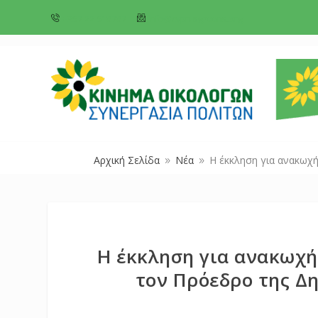
+357 22 518787
info@cyprusgreens.org
Αρχική Σελίδα
Νέα
Η έκκληση για ανακωχή
9
9
Η έκκληση για ανακωχή
τον Πρόεδρο της Δη