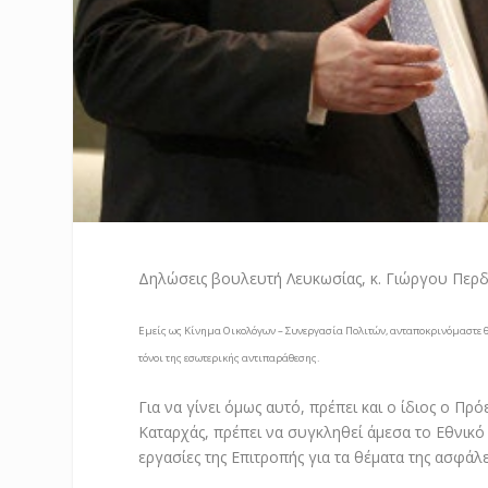
Δηλώσεις βουλευτή Λευκωσίας, κ. Γιώργου Περ
Εμείς ως Κίνημα Οικολόγων – Συνεργασία Πολιτών, ανταποκρινόμαστε θ
τόνοι της εσωτερικής αντιπαράθεσης.
Για να γίνει όμως αυτό, πρέπει και ο ίδιος ο Π
Καταρχάς, πρέπει να συγκληθεί άμεσα το Εθνικό
εργασίες της Επιτροπής για τα θέματα της ασφάλ