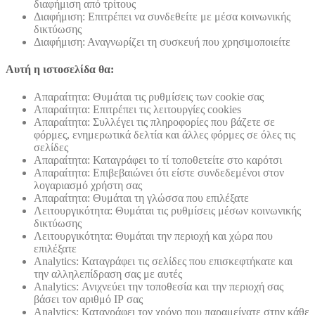
διαφήμιση από τρίτους
Διαφήμιση: Επιτρέπει να συνδεθείτε με μέσα κοινωνικής
δικτύωσης
Διαφήμιση: Αναγνωρίζει τη συσκευή που χρησιμοποιείτε
Αυτή η ιστοσελίδα θα:
Απαραίτητα: Θυμάται τις ρυθμίσεις των cookie σας
Απαραίτητα: Επιτρέπει τις λειτουργίες cookies
Απαραίτητα: Συλλέγει τις πληροφορίες που βάζετε σε
φόρμες, ενημερωτικά δελτία και άλλες φόρμες σε όλες τις
σελίδες
Απαραίτητα: Καταγράφει το τί τοποθετείτε στο καρότσι
Απαραίτητα: Επιβεβαιώνει ότι είστε συνδεδεμένοι στον
λογαριασμό χρήστη σας
Απαραίτητα: Θυμάται τη γλώσσα που επιλέξατε
Λειτουργικότητα: Θυμάται τις ρυθμίσεις μέσων κοινωνικής
δικτύωσης
Λειτουργικότητα: Θυμάται την περιοχή και χώρα που
επιλέξατε
Analytics: Καταγράφει τις σελίδες που επισκεφτήκατε και
την αλληλεπίδραση σας με αυτές
Analytics: Ανιχνεύει την τοποθεσία και την περιοχή σας
βάσει τον αριθμό ΙΡ σας
Analytics: Καταγράφει τον χρόνο που παραμείνατε στην κάθε