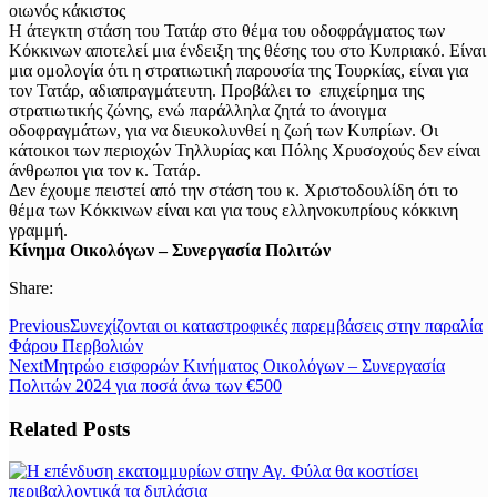
Η άτεγκτη στάση του Τατάρ στο θέμα του οδοφράγματος των
Κόκκινων αποτελεί μια ένδειξη της θέσης του στο Κυπριακό. Είναι
μια ομολογία ότι η στρατιωτική παρουσία της Τουρκίας, είναι για
τον Τατάρ, αδιαπραγμάτευτη. Προβάλει το επιχείρημα της
στρατιωτικής ζώνης, ενώ παράλληλα ζητά το άνοιγμα
οδοφραγμάτων, για να διευκολυνθεί η ζωή των Κυπρίων. Οι
κάτοικοι των περιοχών Τηλλυρίας και Πόλης Χρυσοχούς δεν είναι
άνθρωποι για τον κ. Τατάρ.
Δεν έχουμε πειστεί από την στάση του κ. Χριστοδουλίδη ότι το
θέμα των Κόκκινων είναι και για τους ελληνοκυπρίους κόκκινη
γραμμή.
Κίνημα Οικολόγων – Συνεργασία Πολιτών
Share:
Previous
Συνεχίζονται οι καταστροφικές παρεμβάσεις στην παραλία
Φάρου Περβολιών
Next
Μητρώο εισφορών Κινήματος Οικολόγων – Συνεργασία
Πολιτών 2024 για ποσά άνω των €500
Related Posts