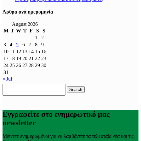
Άρθρα ανά ημερομηνία
August 2026
M
T
W
T
F
S
S
1
2
3
4
5
6
7
8
9
10
11
12
13
14
15
16
17
18
19
20
21
22
23
24
25
26
27
28
29
30
31
« Jul
Search
for:
Εγγραφείτε στο ενημερωτικό μας
newsletter
Μείνετε ενημερωμένοι για να λαμβάνετε τα τελευταία νέα και τις