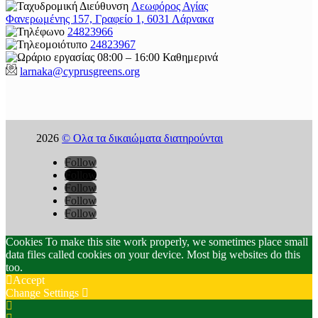
Λεωφόρος Αγίας
Φανερωμένης 157, Γραφείο 1, 6031 Λάρνακα
24823966
24823967
08:00 – 16:00 Καθημερινά
larnaka@cyprusgreens.
org
2026
© Ολα τα δικαιώματα διατηρούνται
Follow
Follow
Follow
Follow
Follow
Cookies To make this site work properly, we sometimes place small
data files called cookies on your device. Most big websites do this
too.
Accept
Change Settings
Cookie
Box
Cookie