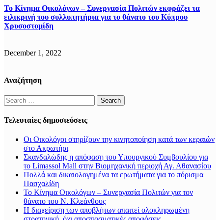
Το Κίνημα Οικολόγων – Συνεργασία Πολιτών εκφράζει τα
ειλικρινή του συλλυπητήρια για το θάνατο του Κύπρου
Χρυσοστομίδη
December 1, 2022
Αναζήτηση
Search
for:
Τελευταίες δημοσιεύσεις
Οι Οικολόγοι στηρίζουν την κινητοποίηση κατά των κεραιών
στο Ακρωτήρι
Σκανδαλώδης η απόφαση του Υπουργικού Συμβουλίου για
το Limassol Mall στην Βιομηχανική περιοχή Αγ. Αθανασίου
Πολλά και δικαιολογημένα τα ερωτήματα για το πόρισμα
Πασχαλίδη
Το Κίνημα Οικολόγων – Συνεργασία Πολιτών για τον
θάνατο του Ν. Κλεάνθους
Η διαχείριση των αποβλήτων απαιτεί ολοκληρωμένη
στρατηγική, όχι αποσπασματικές αποφάσεις