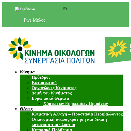
+357 22 518787
info@cyprusgreens.org
Γίνε Μέλος
Κίνημα
Πρόεδρος
Καταστατικό
Οργανώσεις Κινήματος
Δομή του Κινήματος
Ευρωπαϊκά Θέματα
Χάρτα των Ευρωπαίων Πρασίνων
Θέσεις
Κλιματική Αλλαγή – Προστασία Περιβάλλοντος
Οικονομική ανασυγκρότηση και δίκαιη
κατανομή του πλούτου
Κυπριακό Πρόβλημα