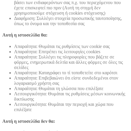
βάσει των ενδιαφερόντων σας π.χ. του περιεχόμενου που
έχετε επισκεφτεί πιο πριν (Αυτή τη στιγμή δεν
χρησιμοποιούμε στόχευση ή cookies στόχευσης)
Διαφήμιση: Συλλέγει στοιχεία προσωπικής ταυτοποίησης,
όπως το όνομα και την τοποθεσία σας
Αυτή η ιστοσελίδα θα:
Απαραίτητα: Θυμάται τις ρυθμίσεις των cookie σας
Απαραίτητα: Επιτρέπει τις λειτουργίες cookies
Απαραίτητα: Συλλέγει τις πληροφορίες που βάζετε σε
φόρμες, ενημερωτικά δελτία και άλλες φόρμες σε όλες τις
σελίδες
Απαραίτητα: Καταγράφει το τί τοποθετείτε στο καρότσι
Απαραίτητα: Επιβεβαιώνει ότι είστε συνδεδεμένοι στον
λογαριασμό χρήστη σας
Απαραίτητα: Θυμάται τη γλώσσα που επιλέξατε
Λειτουργικότητα: Θυμάται τις ρυθμίσεις μέσων κοινωνικής
δικτύωσης
Λειτουργικότητα: Θυμάται την περιοχή και χώρα που
επιλέξατε
Αυτή η ιστοσελίδα δεν θα: