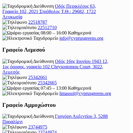
Οδός Περικλέους 63,
Γραφείο 102, 2021 Στρόβολος Τ.Θ.: 29682, 1722
Λευκωσία
22518787
22512710
08:00 – 16:00 Καθημερινά
info@cyprusgreens.org
Γραφείο Λεμεσού
Οδός 16ης Ιουνίου 1943 12,
1ος όροφος, γραφείο 102 Chrysostomou Court, 3022,
Λεμεσός
25342661
25342665
07:45 – 13:00 Καθημερινά
limassol@
cyprusgreens.org
Γραφείο Αμμοχώστου
Γρηγόρη Αυξεντίου 3, 5288
Παραλίμνι
23744975
23744974