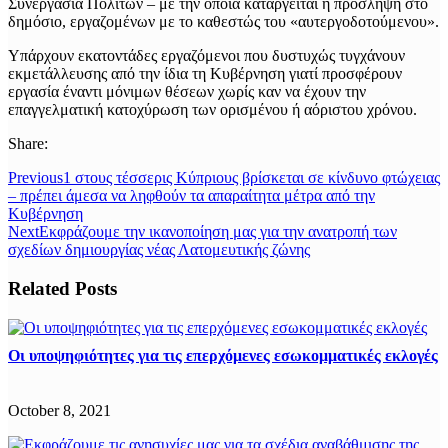
Συνεργασία Πολιτών – με την οποία καταργείται η πρόσληψη στο
δημόσιο, εργαζομένων με το καθεστώς του «αυτεργοδοτούμενου».
Υπάρχουν εκατοντάδες εργαζόμενοι που δυστυχώς τυγχάνουν
εκμετάλλευσης από την ίδια τη Κυβέρνηση γιατί προσφέρουν
εργασία έναντι μόνιμων θέσεων χωρίς καν να έχουν την
επαγγελματική κατοχύρωση των ορισμένου ή αόριστου χρόνου.
Share:
Previous
1 στους τέσσερις Κύπριους βρίσκεται σε κίνδυνο φτώχειας
– πρέπει άμεσα να ληφθούν τα απαραίτητα μέτρα από την
Κυβέρνηση
Next
Εκφράζουμε την ικανοποίηση μας για την ανατροπή των
σχεδίων δημιουργίας νέας Λατομευτικής ζώνης
Related Posts
Οι υποψηφιότητες για τις επερχόμενες εσωκομματικές εκλογές
October 8, 2021