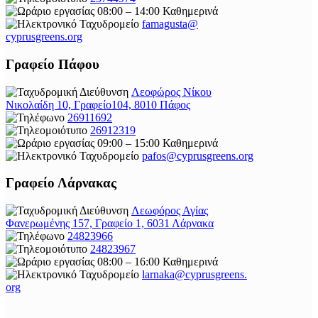
08:00 – 14:00 Καθημερινά
famagusta@
cyprusgreens.org
Γραφείο Πάφου
Λεοφώρος Νίκου
Νικολαίδη 10, Γραφείο104, 8010 Πάφος
26911692
26912319
09:00 – 15:00 Καθημερινά
pafos@cyprusgreens.org
Γραφείο Λάρνακας
Λεωφόρος Αγίας
Φανερωμένης 157, Γραφείο 1, 6031 Λάρνακα
24823966
24823967
08:00 – 16:00 Καθημερινά
larnaka@cyprusgreens.
org