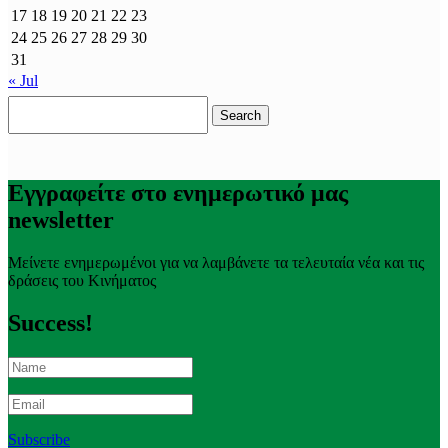
17
18
19
20
21
22
23
24
25
26
27
28
29
30
31
« Jul
Search
for:
Εγγραφείτε στο ενημερωτικό μας
newsletter
Μείνετε ενημερωμένοι για να λαμβάνετε τα τελευταία νέα και τις
δράσεις του Κινήματος
Success!
Subscribe