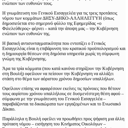
Η γνωμάτευση του Γενικού Εισαγγελέα για τις τρεις προτάσεις
νόμου των κομμάτων ΔΗΣΥ-ΔΗΚΟ-ΑΛΛΗΛΕΓΓΥΗ (όπως
δημοσιεύεται στο σημερινό φύλλο της Εφημερίδας «ο
Φιλελεύθερος» φέρνει – κατά την άποψη μας – την Κυβέρνηση
ενώπιον των ευθυνών της.
Η βασική αντισυνταγματικότητα που εντοπίζει ο Γενικός
Εισαγγελέας είναι η επιβάρυνση του κρατικού προϋπολογισμού και
η δημιουργία θέσεων στη δημόσια υπηρεσία χωρίς τη σύμφωνη
γνώμη της Κυβέρνησης.
Άρα τα τρία κόμματα (που κατά κανόνα στηρίζουν την Κυβέρνηση
στη Βουλή) οφείλουν να πείσουν την Κυβέρνηση να αλλάξει
στάση στο θέμα των αόριστου χρόνου δημοσίων υπαλλήλων.
Οφείλουν επίσης να αφαιρέσουν εκείνες τις πρόνοιες που θέτουν
τους αορίστου χρόνου υπαλλήλους σε δυσμενέστερη θέση αφού –
σύμφωνα με την γνωμάτευση του Γενικού Εισαγγελέα –
παραβιάζονται τα δικαιώματα των εργαζομένων και το Ενωσιακό
Δίκαιο.
Παράλληλα η Βουλή οφείλει να προωθήσει προς ψήφιση μια άλλη
πρόταση νόμου – εισήγηση του Κινήματος Οικολόγων –