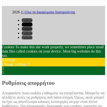
2026
© Ολα τα δικαιώματα διατηρούνται
Follow
Follow
Follow
Follow
Follow
Cookies To make this site work properly, we sometimes place small
data files called cookies on your device. Most big websites do this
too.
Accept
Change Settings
Cookie
Box
Cookie
Settings
Box
Settings
Ρυθμίσεις απορρήτου
Αποφασίστε ποια cookies επιθυμείτε να επιτρέπονται. Μπορείτε να
αλλάξετε αυτές τις ρυθμίσεις ανά πάσα στιγμή. Όμως, αυτό μπορεί
να έχει ως αποτέλεσμα κάποιες λειτουργίες να μην είναι πλέον
διαθέσιμες. Για πληροφορίες διαγραφής των cookies, μπορείτε να