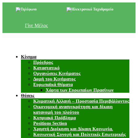
+357 22 518787
info@cyprusgreens.org
Γίνε Μέλος
Κίνημα
Πρόεδρος
Καταστατικό
Οργανώσεις Κινήματος
Δομή του Κινήματος
Ευρωπαϊκά Θέματα
Χάρτα των Ευρωπαίων Πρασίνων
Θέσεις
Κλιματική Αλλαγή – Προστασία Περιβάλλοντος
Οικονομική ανασυγκρότηση και δίκαιη
κατανομή του πλούτου
Κυπριακό Πρόβλημα
Positions Section
Χρηστή Διοίκηση και Δίκαιη Κοινωνία.
Κοινωνική Συνοχή και Πολιτικές Εσωτερικής