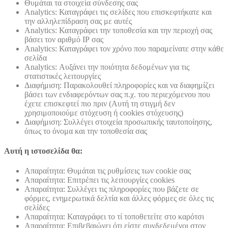
Θυμάται τα στοιχεία σύνδεσης σας
Analytics: Καταγράφει τις σελίδες που επισκεφτήκατε και
την αλληλεπίδραση σας με αυτές
Analytics: Καταγράφει την τοποθεσία και την περιοχή σας
βάσει τον αριθμό ΙΡ σας
Analytics: Καταγράφει τον χρόνο που παραμείνατε στην κάθε
σελίδα
Analytics: Αυξάνει την ποιότητα δεδομένων για τις
στατιστικές λειτουργίες
Διαφήμιση: Παρακολουθεί πληροφορίες και να διαφημίζει
βάσει των ενδιαφερόντων σας π.χ. του περιεχόμενου που
έχετε επισκεφτεί πιο πριν (Αυτή τη στιγμή δεν
χρησιμοποιούμε στόχευση ή cookies στόχευσης)
Διαφήμιση: Συλλέγει στοιχεία προσωπικής ταυτοποίησης,
όπως το όνομα και την τοποθεσία σας
Αυτή η ιστοσελίδα θα:
Απαραίτητα: Θυμάται τις ρυθμίσεις των cookie σας
Απαραίτητα: Επιτρέπει τις λειτουργίες cookies
Απαραίτητα: Συλλέγει τις πληροφορίες που βάζετε σε
φόρμες, ενημερωτικά δελτία και άλλες φόρμες σε όλες τις
σελίδες
Απαραίτητα: Καταγράφει το τί τοποθετείτε στο καρότσι
Απαραίτητα: Επιβεβαιώνει ότι είστε συνδεδεμένοι στον