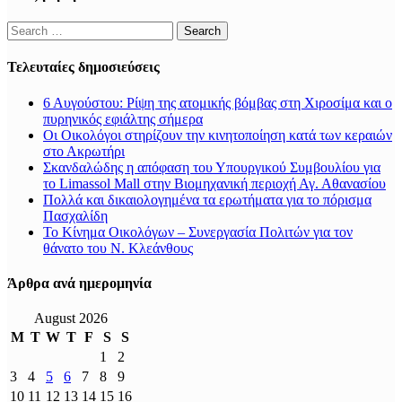
Search
for:
Τελευταίες δημοσιεύσεις
6 Αυγούστου: Ρίψη της ατομικής βόμβας στη Χιροσίμα και ο
πυρηνικός εφιάλτης σήμερα
Οι Οικολόγοι στηρίζουν την κινητοποίηση κατά των κεραιών
στο Ακρωτήρι
Σκανδαλώδης η απόφαση του Υπουργικού Συμβουλίου για
το Limassol Mall στην Βιομηχανική περιοχή Αγ. Αθανασίου
Πολλά και δικαιολογημένα τα ερωτήματα για το πόρισμα
Πασχαλίδη
Το Κίνημα Οικολόγων – Συνεργασία Πολιτών για τον
θάνατο του Ν. Κλεάνθους
Άρθρα ανά ημερομηνία
August 2026
M
T
W
T
F
S
S
1
2
3
4
5
6
7
8
9
10
11
12
13
14
15
16