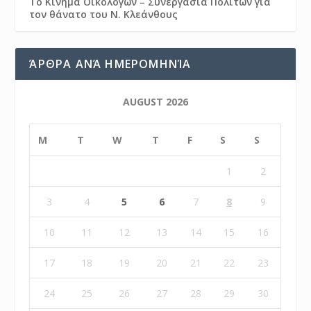
Το Κίνημα Οικολόγων – Συνεργασία Πολιτών για
τον θάνατο του Ν. Κλεάνθους
ΆΡΘΡΑ ΑΝΆ ΗΜΕΡΟΜΗΝΊΑ
AUGUST 2026
M
T
W
T
F
S
S
1
2
3
4
5
6
7
8
9
10
11
12
13
14
15
16
17
18
19
20
21
22
23
24
25
26
27
28
29
30