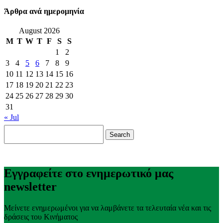
Άρθρα ανά ημερομηνία
August 2026
M
T
W
T
F
S
S
1
2
3
4
5
6
7
8
9
10
11
12
13
14
15
16
17
18
19
20
21
22
23
24
25
26
27
28
29
30
31
« Jul
Search
for:
Εγγραφείτε στο ενημερωτικό μας
newsletter
Μείνετε ενημερωμένοι για να λαμβάνετε τα τελευταία νέα και τις
δράσεις του Κινήματος