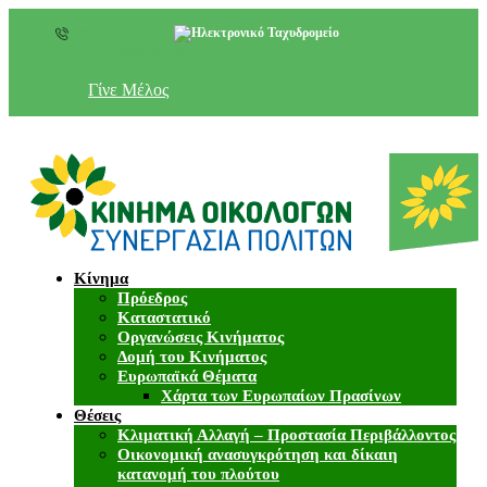
+357 22 518787
info@cyprusgreens.org
Γίνε Μέλος
Κίνημα
Πρόεδρος
Καταστατικό
Οργανώσεις Κινήματος
Δομή του Κινήματος
Ευρωπαϊκά Θέματα
Χάρτα των Ευρωπαίων Πρασίνων
Θέσεις
Κλιματική Αλλαγή – Προστασία Περιβάλλοντος
Οικονομική ανασυγκρότηση και δίκαιη
κατανομή του πλούτου