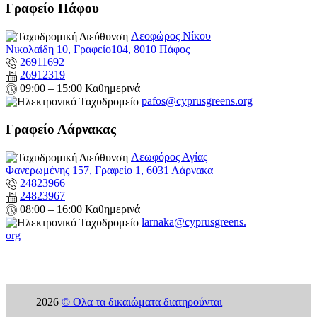
Γραφείο Πάφου
Λεοφώρος Νίκου
Νικολαίδη 10, Γραφείο104, 8010 Πάφος
26911692
26912319
09:00 – 15:00 Καθημερινά
pafos@cyprusgreens.org
Γραφείο Λάρνακας
Λεωφόρος Αγίας
Φανερωμένης 157, Γραφείο 1, 6031 Λάρνακα
24823966
24823967
08:00 – 16:00 Καθημερινά
larnaka@cyprusgreens.
org
2026
© Ολα τα δικαιώματα διατηρούνται