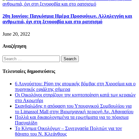
20η Ιουνίου: Παγκόσμια Ημέρα Προσφύγων. Αλληλεγγύη και
ανθρωπιά, όχι στη ξενοφοβία και στο ρατσισμό
June 20, 2022
Αναζήτηση
Search
for:
Τελευταίες δημοσιεύσεις
6 Αυγούστου: Ρίψη της ατομικής βόμβας στη Χιροσίμα και ο
πυρηνικός εφιάλτης σήμερα
Οι Οικολόγοι στηρίζουν την κινητοποίηση κατά των κεραιών
στο Ακρωτήρι
Σκανδαλώδης η απόφαση του Υπουργικού Συμβουλίου για
το Limassol Mall στην Βιομηχανική περιοχή Αγ. Αθανασίου
Πολλά και δικαιολογημένα τα ερωτήματα για το πόρισμα
Πασχαλίδη
Το Κίνημα Οικολόγων – Συνεργασία Πολιτών για τον
θάνατο του Ν. Κλεάνθους