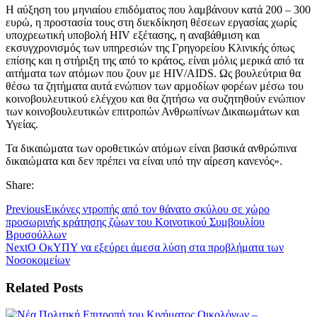
Η αύξηση του μηνιαίου επιδόματος που λαμβάνουν κατά 200 – 300
ευρώ, η προστασία τους στη διεκδίκηση θέσεων εργασίας χωρίς
υποχρεωτική υποβολή HIV εξέτασης, η αναβάθμιση και
εκσυγχρονισμός των υπηρεσιών της Γρηγορείου Κλινικής όπως
επίσης και η στήριξη της από το κράτος, είναι μόλις μερικά από τα
αιτήματα των ατόμων που ζουν με HIV/AIDS. Ως βουλεύτρια θα
θέσω τα ζητήματα αυτά ενώπιον των αρμοδίων φορέων μέσω του
κοινοβουλευτικού ελέγχου και θα ζητήσω να συζητηθούν ενώπιον
των κοινοβουλευτικών επιτροπών Ανθρωπίνων Δικαιωμάτων και
Υγείας.
Τα δικαιώματα των οροθετικών ατόμων είναι βασικά ανθρώπινα
δικαιώματα και δεν πρέπει να είναι υπό την αίρεση κανενός».
Share:
Previous
Εικόνες ντροπής από τον θάνατο σκύλου σε χώρο
προσωρινής κράτησης ζώων του Κοινοτικού Συμβουλίου
Βρυσούλλων
Next
Ο ΟκΥΠΥ να εξεύρει άμεσα λύση στα προβλήματα των
Νοσοκομείων
Related Posts