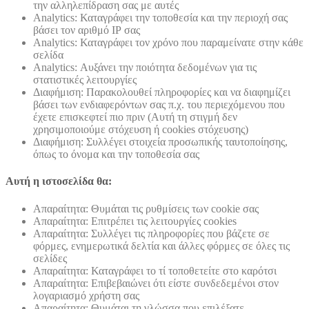
την αλληλεπίδραση σας με αυτές
Analytics: Καταγράφει την τοποθεσία και την περιοχή σας
βάσει τον αριθμό ΙΡ σας
Analytics: Καταγράφει τον χρόνο που παραμείνατε στην κάθε
σελίδα
Analytics: Αυξάνει την ποιότητα δεδομένων για τις
στατιστικές λειτουργίες
Διαφήμιση: Παρακολουθεί πληροφορίες και να διαφημίζει
βάσει των ενδιαφερόντων σας π.χ. του περιεχόμενου που
έχετε επισκεφτεί πιο πριν (Αυτή τη στιγμή δεν
χρησιμοποιούμε στόχευση ή cookies στόχευσης)
Διαφήμιση: Συλλέγει στοιχεία προσωπικής ταυτοποίησης,
όπως το όνομα και την τοποθεσία σας
Αυτή η ιστοσελίδα θα:
Απαραίτητα: Θυμάται τις ρυθμίσεις των cookie σας
Απαραίτητα: Επιτρέπει τις λειτουργίες cookies
Απαραίτητα: Συλλέγει τις πληροφορίες που βάζετε σε
φόρμες, ενημερωτικά δελτία και άλλες φόρμες σε όλες τις
σελίδες
Απαραίτητα: Καταγράφει το τί τοποθετείτε στο καρότσι
Απαραίτητα: Επιβεβαιώνει ότι είστε συνδεδεμένοι στον
λογαριασμό χρήστη σας
Απαραίτητα: Θυμάται τη γλώσσα που επιλέξατε