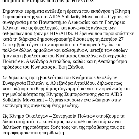
Σημαντικά ευρήματα ανέδειξε η έρευνα που εκπόνησε η Κίνηση
Συμπαράστασης για το AIDS Solidarity Movement – Cyprus, σε
συνεργασία με το Πανεπιστήμιο Λευκωσίας και τη Γρηγόρειο
Κλινική, για τις ψυχολογικές και κοινωνικές ανάγκες των
ανθρώπων που ζουν με HIV/AIDS. Η έρευνα που παρουσιάστηκε
κατά τη διάρκεια δημοσιογραφικής διάσκεψης τη Δευτέρα 27
Σεπτεμβρίου έγινε στην παρουσία του Υπουργού Υγείας και
πολλών άλλων αρμοδίων και καλεσμένων, μεταξύ των οποίων
ήταν και η βουλεύτρια του Κινήματος Οικολόγων-Συνεργασία
Πολιτών κ. Αλεξάνδρα Ατταλίδου, καθώς και η Αναπληρώτρια
πρόεδρος του Κινήματος κ. Έφη Ξάνθου.
Σε δηλώσεις της η βουλεύτρια του Κινήματος Οικολόγων –
Συνεργασία Πολιτών κ. Αλεξάνδρα Ατταλίδου, δήλωσε πως
«εκφράζουμε τα θερμά μας συγχαρητήρια για την οργάνωση και
την μεθοδικότητα της Κίνησης Συμπαράστασης για το AIDS
Solidarity Movement – Cyprus και όσων ενεπλάκησαν στην
εκπόνηση της συγκεκριμένης μελέτης.
Ως Κίνημα Οικολόγων – Συνεργασία Πολιτών στηρίζουμε τα
δίκαια αιτήματά της κοινότητας των οροθετικών ατόμων για
βελτίωση της ποιότητας ζωής τους και της πρόσβασης τους σε
ιατροφαρμακευτική περίθαλψη.