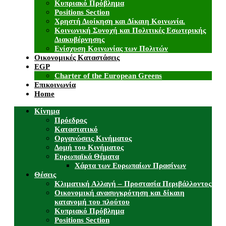
Κυπριακό Πρόβλημα
Positions Section
Χρηστή Διοίκηση και Δίκαιη Κοινωνία.
Κοινωνική Συνοχή και Πολιτικές Εσωτερικής
Διακυβέρνησης
Ενίσχυση Κοινωνίας των Πολιτών
Οικονομικές Καταστάσεις
EGP
Charter of the European Greens
Επικοινωνία
Home
Κίνημα
Πρόεδρος
Καταστατικό
Οργανώσεις Κινήματος
Δομή του Κινήματος
Ευρωπαϊκά Θέματα
Χάρτα των Ευρωπαίων Πρασίνων
Θέσεις
Κλιματική Αλλαγή – Προστασία Περιβάλλοντος
Οικονομική ανασυγκρότηση και δίκαιη
κατανομή του πλούτου
Κυπριακό Πρόβλημα
Positions Section