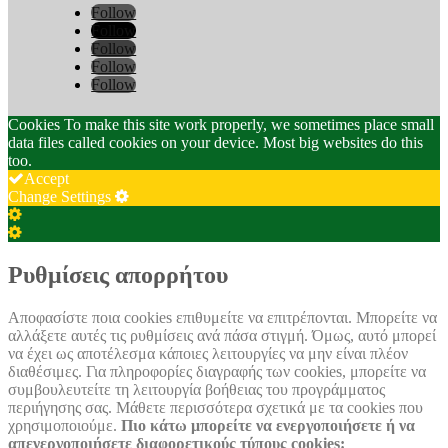
Follow
Follow
Follow
Follow
Follow
Cookies To make this site work properly, we sometimes place small
data files called cookies on your device. Most big websites do this
too.
Accept
Change Settings
Cookie
Box
Cookie
Settings
Box
Settings
Ρυθμίσεις απορρήτου
Αποφασίστε ποια cookies επιθυμείτε να επιτρέπονται. Μπορείτε να
αλλάξετε αυτές τις ρυθμίσεις ανά πάσα στιγμή. Όμως, αυτό μπορεί
να έχει ως αποτέλεσμα κάποιες λειτουργίες να μην είναι πλέον
διαθέσιμες. Για πληροφορίες διαγραφής των cookies, μπορείτε να
συμβουλευτείτε τη λειτουργία βοήθειας του προγράμματος
περιήγησης σας. Μάθετε περισσότερα σχετικά με τα cookies που
χρησιμοποιούμε.
Πιο κάτω μπορείτε να ενεργοποιήσετε ή να
απενεργοποιήσετε διαφορετικούς τύπους cookies: