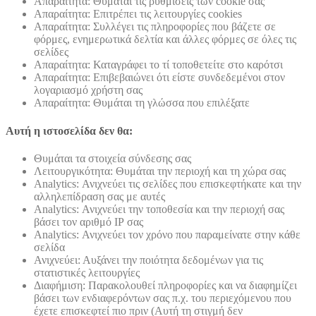
Απαραίτητα: Θυμάται τις ρυθμίσεις των cookie σας
Απαραίτητα: Επιτρέπει τις λειτουργίες cookies
Απαραίτητα: Συλλέγει τις πληροφορίες που βάζετε σε
φόρμες, ενημερωτικά δελτία και άλλες φόρμες σε όλες τις
σελίδες
Απαραίτητα: Καταγράφει το τί τοποθετείτε στο καρότσι
Απαραίτητα: Επιβεβαιώνει ότι είστε συνδεδεμένοι στον
λογαριασμό χρήστη σας
Απαραίτητα: Θυμάται τη γλώσσα που επιλέξατε
Αυτή η ιστοσελίδα δεν θα:
Θυμάται τα στοιχεία σύνδεσης σας
Λειτουργικότητα: Θυμάται την περιοχή και τη χώρα σας
Analytics: Ανιχνεύει τις σελίδες που επισκεφτήκατε και την
αλληλεπίδραση σας με αυτές
Analytics: Ανιχνεύει την τοποθεσία και την περιοχή σας
βάσει τον αριθμό ΙΡ σας
Analytics: Ανιχνεύει τον χρόνο που παραμείνατε στην κάθε
σελίδα
Ανιχνεύει: Αυξάνει την ποιότητα δεδομένων για τις
στατιστικές λειτουργίες
Διαφήμιση: Παρακολουθεί πληροφορίες και να διαφημίζει
βάσει των ενδιαφερόντων σας π.χ. του περιεχόμενου που
έχετε επισκεφτεί πιο πριν (Αυτή τη στιγμή δεν